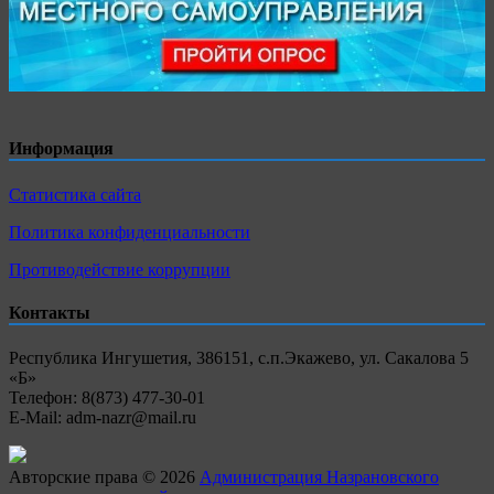
Информация
Статистика сайта
Политика конфиденциальности
Противодействие коррупции
Контакты
Республика Ингушетия, 386151, с.п.Экажево, ул. Сакалова 5
«Б»
Телефон: 8(873) 477-30-01
E-Mail: adm-nazr@mail.ru
Авторские права © 2026
Администрация Назрановского