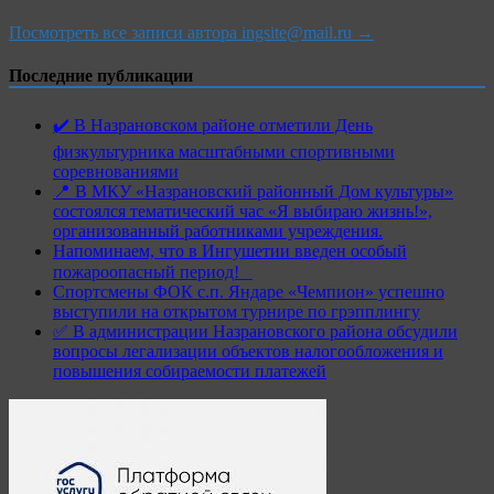
Посмотреть все записи автора ingsite@mail.ru →
Последние публикации
✔️ В Назрановском районе отметили День
физкультурника масштабными спортивными
соревнованиями
📍 В МКУ «Назрановский районный Дом культуры»
состоялся тематический час «Я выбираю жизнь!»,
организованный работниками учреждения.
Напоминаем, что в Ингушетии введен особый
пожароопасный период!⁣⁣⠀
Спортсмены ФОК с.п. Яндаре «Чемпион» успешно
выступили на открытом турнире по грэпплингу
✅ В администрации Назрановского района обсудили
вопросы легализации объектов налогообложения и
повышения собираемости платежей