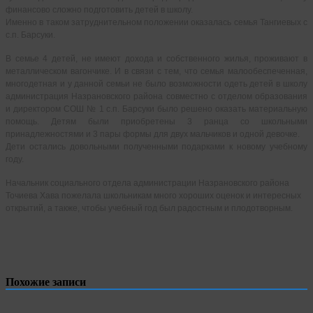
финансово сложно подготовить детей в школу.
Именно в таком затруднительном положении оказалась семья Тангиевых с
с.п. Барсуки.
В семье 4 детей, не имеют дохода и собственного жилья, проживают в
металлическом вагончике. И в связи с тем, что семья малообеспеченная,
многодетная и у данной семьи не было возможности одеть детей в школу
администрация Назрановского района совместно с отделом образования
и директором СОШ № 1 с.п. Барсуки было решено оказать материальную
помощь. Детям были приобретены 3 ранца со школьными
принадлежностями и 3 пары формы для двух мальчиков и одной девочке.
Дети остались довольными полученными подарками к новому учебному
году.
Начальник социального отдела администрации Назрановского района
Точиева Хава пожелала школьникам много хороших оценок и интересных
открытий, а также, чтобы учебный год был радостным и плодотворным.
Похожие записи