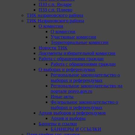
ПЗЗ с.п. Яндаре
ПЗЗ с.п. Плиево
ТИК назрановского района
ТИК Назрановского района
О комиссии
О комиссии
Участковые комиссии
Территориальные комиссии
Новости ТИК
Документы избирательной комиссии
Работа с обращениями граждан
Работа с обращениями граждан
О выборах и референдумах
Региональное законодательство о
выборах и референдумах
Региональное законодательство на
портале pravo.gov.ru
Иные акты
Федеральное законодательство о
выборах и референдумах
Архив выборов и референдумов
Архив и выборы
Баннеры и ссылки
БАННЕРЫ И ССЫЛКИ
План-график гос. закупок