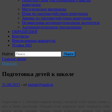
Обратная связь для сообщений о фактах
коррупции
Методические материалы
План по противодействию коррупции
Законы по противодействию коррупции
Независимая антикоррупционная экспертиза
Антикоррупционное просвещение
ОБРАЩЕНИЯ
Контакты
Инклюзивные маршруты
Уставы МО
Найти:
Главное меню
Новости
Подготовка детей к школе
31.08.2015
-
от
ingsite@mail.ru
Подготовка к 1 сентября-главный вопрос, который стоит перед всеми, у
кого в семье школьники. Отрадно, если родители могут позволить себе
купить детям обновки. Однако среди родителей немало тех, кому