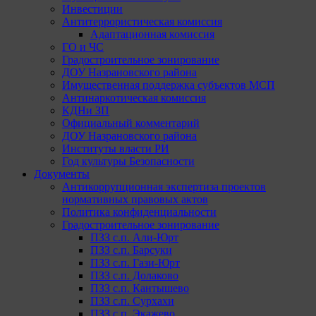
Инвестиции
Антитеррористическая комиссия
Адаптационная комиссия
ГО и ЧС
Градостроительное зонирование
ДОУ Назрановского района
Имущественная поддержка субъектов МСП
Антинаркотическая комиссия
КДНи ЗП
Официальный комментарий
ДОУ Назрановского района
Институты власти РИ
Год культуры Безопасности
Документы
Антикоррупционная экспертиза проектов
нормативных правовых актов
Политика конфиденциальности
Градостроительное зонирование
ПЗЗ с.п. Али-Юрт
ПЗЗ с.п. Барсуки
ПЗЗ с.п. Гази-Юрт
ПЗЗ с.п. Долаково
ПЗЗ с.п. Кантышево
ПЗЗ с.п. Сурхахи
ПЗЗ с.п. Экажево