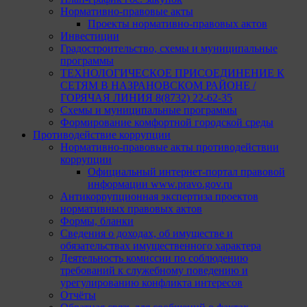
Нормативно-правовые акты
Проекты нормативно-правовых актов
Инвестиции
Градостроительство, схемы и муниципальные
программы
ТЕХНОЛОГИЧЕСКОЕ ПРИСОЕДИНЕНИЕ К
СЕТЯМ В НАЗРАНОВСКОМ РАЙОНЕ /
ГОРЯЧАЯ ЛИНИЯ 8(8732) 22-62-35
Схемы и муниципальные программы
Формирование комфортной городской среды
Противодействие коррупции
Нормативно-правовые акты противодействии
коррупции
Официальный интернет-портал правовой
информации www.pravo.gov.ru
Антикоррупционная экспертиза проектов
нормативных правовых актов
Формы, бланки
Сведения о доходах, об имуществе и
обязательствах имущественного характера
Деятельность комиссии по соблюдению
требований к служебному поведению и
урегулированию конфликта интересов
Отчёты