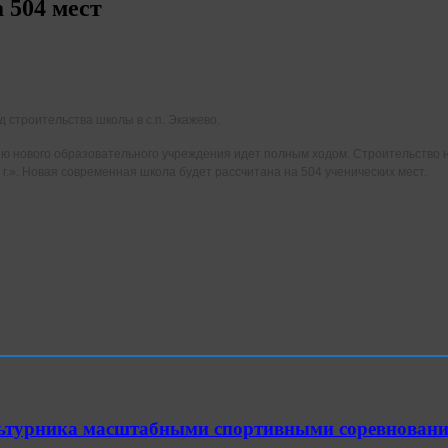
 504 мест
строительства школы в с.п. Экажево.
ию нового образовательного учреждения идет полным ходом. Строительство
г.». Новая современная школа будет рассчитана на 504 ученических мест.
ультурника масштабными спортивными соревнован