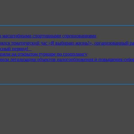
ика масштабными спортивными соревнованиями
ялся тематический час «Я выбираю жизнь!», организованный р
ный период!⁣⁣⠀
пили на открытом турнире по грэпплингу
росы легализации объектов налогообложения и повышения соби