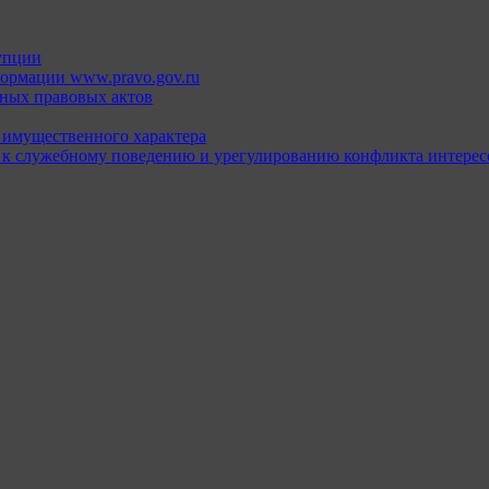
упции
ормации www.pravo.gov.ru
ных правовых актов
х имущественного характера
 к служебному поведению и урегулированию конфликта интерес