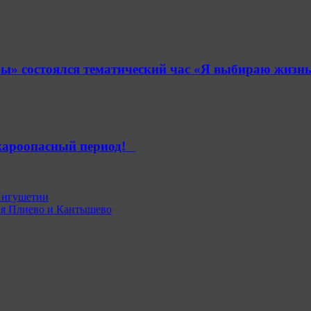
» состоялся тематический час «Я выбираю жизнь
ароопасный период!⁣⁣⠀
Ингушетии
ия Плиево и Кантышево