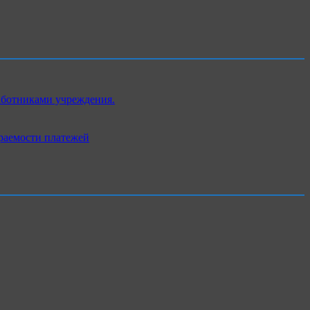
аботниками учреждения.
раемости платежей