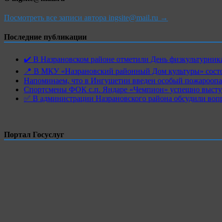
Посмотреть все записи автора ingsite@mail.ru →
Последние публикации
✔️ В Назрановском районе отметили День физкультурн
📍 В МКУ «Назрановский районный Дом культуры» состо
Напоминаем, что в Ингушетии введен особый пожароопас
Спортсмены ФОК с.п. Яндаре «Чемпион» успешно высту
✅ В администрации Назрановского района обсудили воп
Портал Госуслуг