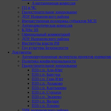
Адаптационная комиссия
ГО и ЧС
Градостроительное зонирование
ДОУ Назрановского района
Имущественная поддержка субъектов МСП
Антинаркотическая комиссия
КДНи ЗП
Официальный комментарий
ДОУ Назрановского района
Институты власти РИ
Год культуры Безопасности
Документы
Антикоррупционная экспертиза проектов норматив
Политика конфиденциальности
Градостроительное зонирование
ПЗЗ с.п. Али-Юрт
ПЗЗ с.п. Барсуки
ПЗЗ с.п. Гази-Юрт
ПЗЗ с.п. Долаково
ПЗЗ с.п. Кантышево
ПЗЗ с.п. Сурхахи
ПЗЗ с.п. Экажево
ПЗЗ с.п. Яндаре
ПЗЗ с.п. Плиево
ТИК назрановского района