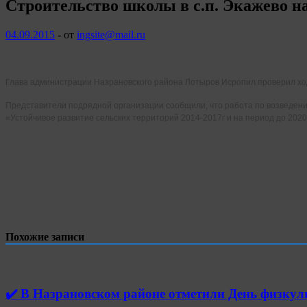
Строительство школы в с.п. Экажево на
04.09.2015
-
от
ingsite@mail.ru
Глава администрации Назрановского района Лотыров Исропил проверил ход 
Представители подрядной организации сообщили, что работа по возведен
«Устойчивое развитие сельских территорий 2014-2017г и на период до 2020 
Похожие записи
✔️ В Назрановском районе отметили День физк