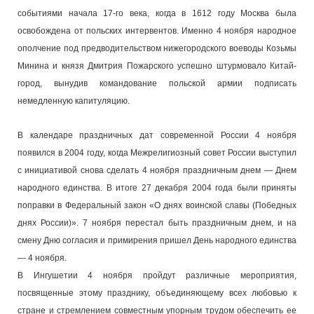
событиями начала 17-го века, когда в 1612 году Москва была
освобождена от польских интервентов. Именно 4 ноября народное
ополчение под предводительством нижегородского воеводы Козьмы
Минина и князя Дмитрия Пожарского успешно штурмовало Китай-
город, вынудив командование польской армии подписать
немедленную капитуляцию.
В календаре праздничных дат современной России 4 ноября
появился в 2004 году, когда Межрелигиозный совет России выступил
с инициативой снова сделать 4 ноября праздничным днем — Днем
народного единства. В итоге 27 декабря 2004 года были приняты
поправки в Федеральный закон «О днях воинской славы (Победных
днях России)». 7 ноября перестал быть праздничным днем, и на
смену Дню согласия и примирения пришел День народного единства
— 4 ноября.
В Ингушетии 4 ноября пройдут различные мероприятия,
посвященные этому празднику, объединяющему всех любовью к
стране и стремлением совместным упорным трудом обеспечить ее