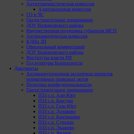
Антитеррористическая комиссия
Адаптационная комиссия
ГО и ЧС
Градостроительное зонирование
ДОУ Назрановского района
Имущественная поддержка субъектов МСП
Антинаркотическая комиссия
КДНи ЗП
Официальный комментарий
ДОУ Назрановского района
Институты власти РИ
Год культуры Безопасности
Документы
Антикоррупционная экспертиза проектов
нормативных правовых актов
Политика конфиденциальности
Градостроительное зонирование
ПЗЗ с.п. Али-Юрт
ПЗЗ с.п. Барсуки
ПЗЗ с.п. Гази-Юрт
ПЗЗ с.п. Долаково
ПЗЗ с.п. Кантышево
ПЗЗ с.п. Сурхахи
ПЗЗ с.п. Экажево
ПЗЗ с.п. Яндаре