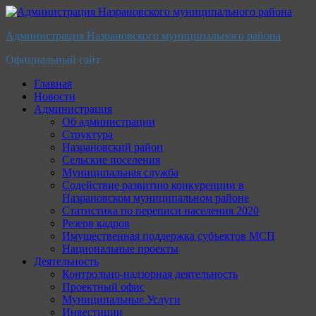
Перейти
к
Администрация Назрановского муниципального района
содержимому
Официальный сайт
Главная
Новости
Администрация
Об администрации
Структура
Назрановский район
Сельские поселения
Муниципальная служба
Содействие развитию конкуренции в
Назрановском муниципальном районе
Статистика по переписи населения 2020
Резерв кадров
Имущественная поддержка субъектов МСП
Национальные проекты
Деятельность
Контрольно-надзорная деятельность
Проектный офис
Муниципальные Услуги
Инвестиции