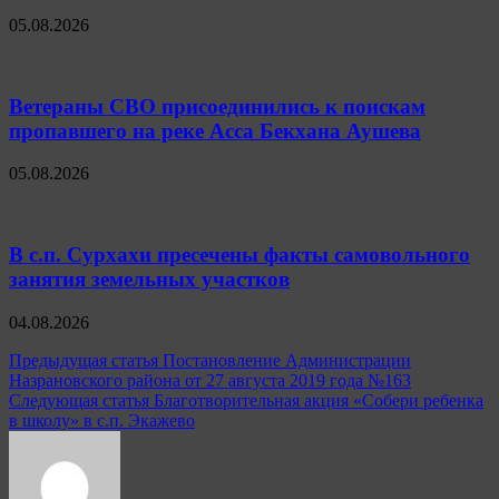
05.08.2026
Ветераны СВО присоединились к поискам
пропавшего на реке Асса Бекхана Аушева
05.08.2026
В с.п. Сурхахи пресечены факты самовольного
занятия земельных участков
04.08.2026
Навигация
Предыдущая статья
Постановление Администрации
Назрановского района от 27 августа 2019 года №163
по
Следующая статья
Благотворительная акция «Собери ребенка
записям
в школу» в с.п. Экажево