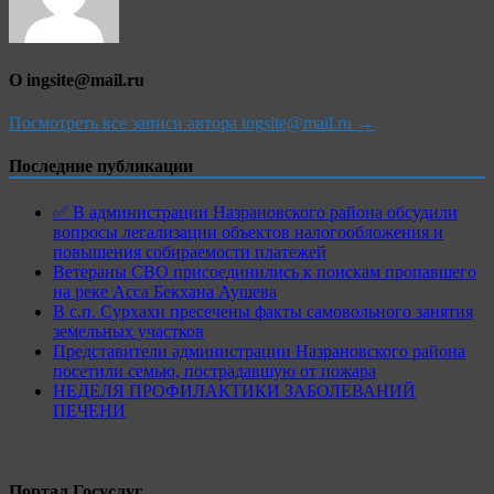
О ingsite@mail.ru
Посмотреть все записи автора ingsite@mail.ru →
Последние публикации
✅ В администрации Назрановского района обсудили
вопросы легализации объектов налогообложения и
повышения собираемости платежей
Ветераны СВО присоединились к поискам пропавшего
на реке Асса Бекхана Аушева
В с.п. Сурхахи пресечены факты самовольного занятия
земельных участков
Представители администрации Назрановского района
посетили семью, пострадавшую от пожара
НЕДЕЛЯ ПРОФИЛАКТИКИ ЗАБОЛЕВАНИЙ
ПЕЧЕНИ
Портал Госуслуг