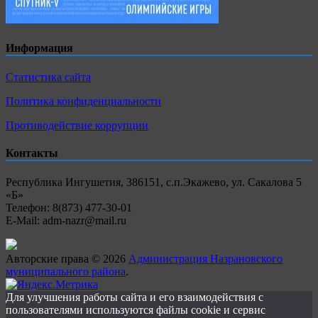
Информация
Статистика сайта
Политика конфиденциальности
Противодействие коррупции
Контакты
Республика Ингушетия, 386151, с.п.Экажево, ул. Сакалова 5
«Б»
Телефон: 8(873) 477-30-01
E-Mail: adm-nazr@mail.ru
Авторские права © 2026
Администрация Назрановского
муниципального района
.
Для улучшения работы сайта и его взаимодействия с
пользователями используются файлы cookie и сервис