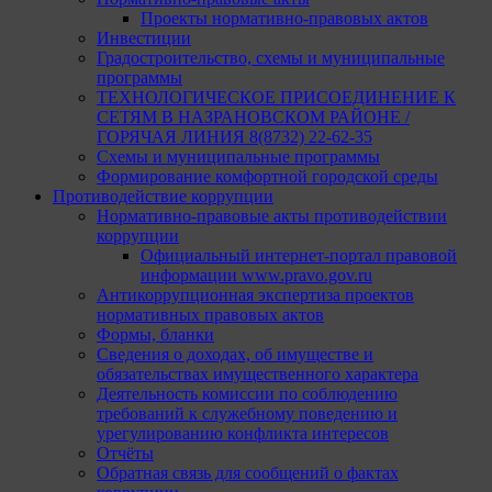
Проекты нормативно-правовых актов
Инвестиции
Градостроительство, схемы и муниципальные
программы
ТЕХНОЛОГИЧЕСКОЕ ПРИСОЕДИНЕНИЕ К
СЕТЯМ В НАЗРАНОВСКОМ РАЙОНЕ /
ГОРЯЧАЯ ЛИНИЯ 8(8732) 22-62-35
Схемы и муниципальные программы
Формирование комфортной городской среды
Противодействие коррупции
Нормативно-правовые акты противодействии
коррупции
Официальный интернет-портал правовой
информации www.pravo.gov.ru
Антикоррупционная экспертиза проектов
нормативных правовых актов
Формы, бланки
Сведения о доходах, об имуществе и
обязательствах имущественного характера
Деятельность комиссии по соблюдению
требований к служебному поведению и
урегулированию конфликта интересов
Отчёты
Обратная связь для сообщений о фактах