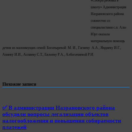
«Собери ребенка в
школу» Администрация
Назрановского района
совместно со
специалистами с.п. Али-
Юрт оказала
материальную помощь
детям из малоимущих семей: Богатыревой М. И., Гагиеву А.А., Яндиеву И.Г.,
Апиеву И.И., Аспиеву С.Т., Евлоеву Р.А., Албогачиевой Р.И.
Похожие записи
✅ В администрации Назрановского района
обсудили вопросы легализации объектов
налогообложения и повышения собираемости
платежей