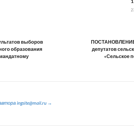
1
2
льтатов выборов
ПОСТАНОВЛЕНИЕ «
ного образования
депутатов сельс
омандатному
«Сельское п
тора ingsite@mail.ru →