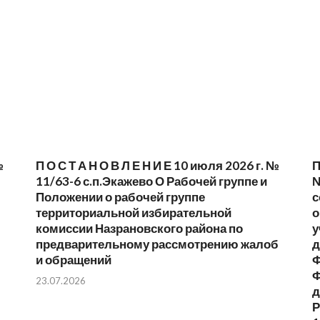
№
П О С Т А Н О В Л Е Н И Е 10 июля 2026 г. №
П
11/63-6 с.п.Экажево О Рабочей группе и
№
Положении о рабочей группе
с
территориальной избирательной
о
комиссии Назрановского района по
у
предварительному рассмотрению жалоб
д
и обращений
Ф
Ф
23.07.2026
д
Р