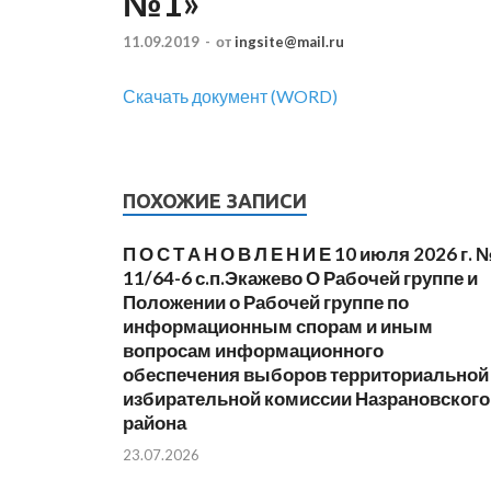
№1»
11.09.2019
-
от
ingsite@mail.ru
Скачать документ (WORD)
ПОХОЖИЕ ЗАПИСИ
П О С Т А Н О В Л Е Н И Е 10 июля 2026 г. 
11/64-6 с.п.Экажево О Рабочей группе и
Положении о Рабочей группе по
информационным спорам и иным
вопросам информационного
обеспечения выборов территориальной
избирательной комиссии Назрановского
района
23.07.2026