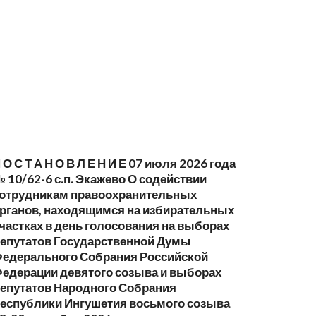
 О С Т А Н О В Л Е Н И Е 07 июля 2026 года
 10/62-6 с.п. Экажево О содействии
отрудникам правоохранительных
рганов, находящимся на избирательных
частках в день голосования на выборах
епутатов Государственной Думы
едерального Собрания Российской
едерации девятого созыва и выборах
епутатов Народного Собрания
еспублики Ингушетия восьмого созыва