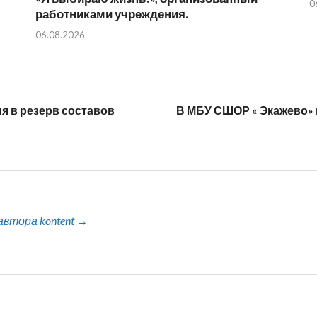
0
работниками учреждения.
06.08.2026
я в резерв составов
В МБУ СШОР « Экажево» 
автора kontent →