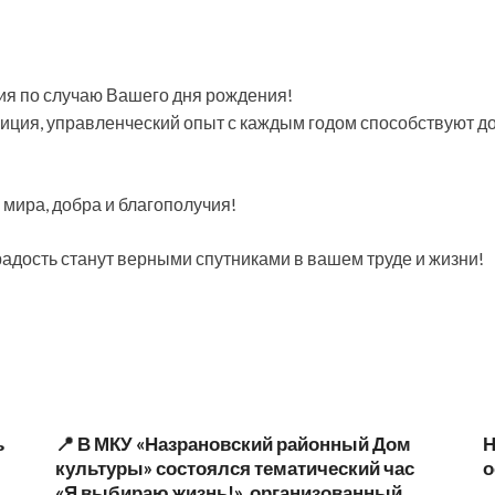
я по случаю Вашего дня рождения!
зиция, управленческий опыт с каждым годом способствуют 
 мира, добра и благополучия!
радость станут верными спутниками в вашем труде и жизни!
ь
📍 В МКУ «Назрановский районный Дом
Н
культуры» состоялся тематический час
о
«Я выбираю жизнь!», организованный