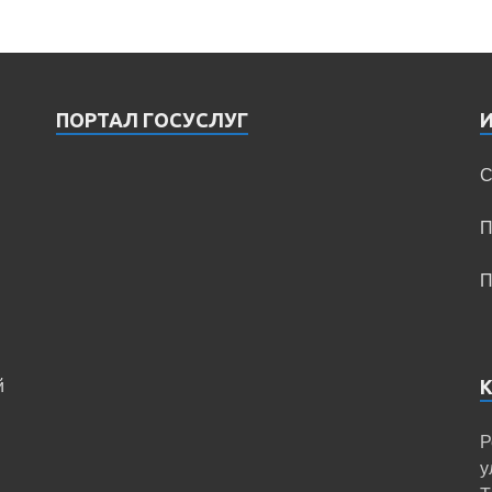
ПОРТАЛ ГОСУСЛУГ
С
П
П
й
Р
у