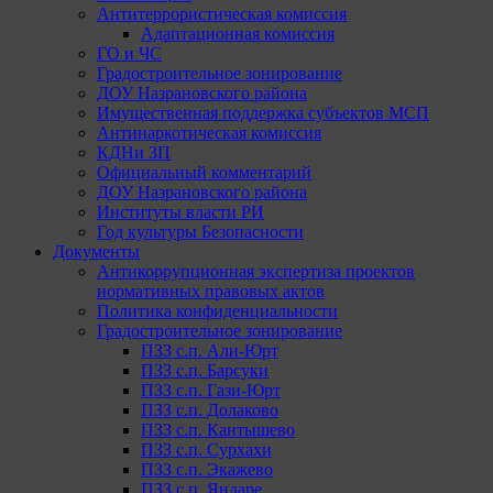
Антитеррористическая комиссия
Адаптационная комиссия
ГО и ЧС
Градостроительное зонирование
ДОУ Назрановского района
Имущественная поддержка субъектов МСП
Антинаркотическая комиссия
КДНи ЗП
Официальный комментарий
ДОУ Назрановского района
Институты власти РИ
Год культуры Безопасности
Документы
Антикоррупционная экспертиза проектов
нормативных правовых актов
Политика конфиденциальности
Градостроительное зонирование
ПЗЗ с.п. Али-Юрт
ПЗЗ с.п. Барсуки
ПЗЗ с.п. Гази-Юрт
ПЗЗ с.п. Долаково
ПЗЗ с.п. Кантышево
ПЗЗ с.п. Сурхахи
ПЗЗ с.п. Экажево
ПЗЗ с.п. Яндаре