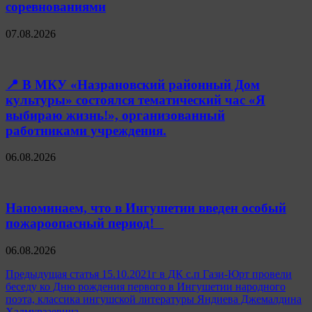
соревнованиями
07.08.2026
📍 В МКУ «Назрановский районный Дом
культуры» состоялся тематический час «Я
выбираю жизнь!», организованный
работниками учреждения.
06.08.2026
Напоминаем, что в Ингушетии введен особый
пожароопасный период!⁣⁣⠀
06.08.2026
Навигация
Предыдущая статья
15.10.2021г в ДК с.п Гази-Юрт провели
беседу ко Дню рождения первого в Ингушетии народного
по
поэта, классика ингушской литературы Яндиева Джемалдина
Халмурзаевича.