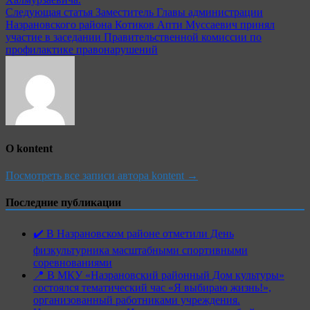
записям
Следующая статья
Заместитель Главы администрации
Назрановского района Котиков Апти Муссаевич принял
участие в заседании Правительственной комиссии по
профилактике правонарушений
О kontent
Посмотреть все записи автора kontent →
Последние публикации
✔️ В Назрановском районе отметили День
физкультурника масштабными спортивными
соревнованиями
📍 В МКУ «Назрановский районный Дом культуры»
состоялся тематический час «Я выбираю жизнь!»,
организованный работниками учреждения.