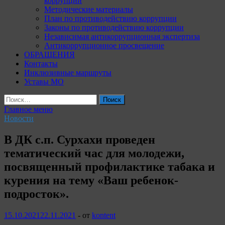
коррупции
Методические материалы
План по противодействию коррупции
Законы по противодействию коррупции
Независимая антикоррупционная экспертиза
Антикоррупционное просвещение
ОБРАЩЕНИЯ
Контакты
Инклюзивные маршруты
Уставы МО
Найти:
Главное меню
Новости
В ДК с.п. Сурхахи проведен
тематический час для молодежи,
посвященный профилактике табака и
курения на тему «Ваш ребенок-
подросток».
15.10.2021
22.11.2021
-
от
kontent