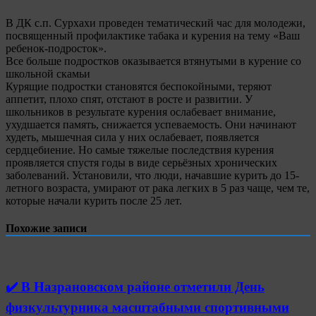
В ДК с.п. Сурхахи проведен тематический час для молодежи,
посвященный профилактике табака и курения на тему «Ваш
ребенок-подросток».
Все больше подростков оказывается втянутыми в курение со
школьной скамьи
Курящие подростки становятся беспокойными, теряют
аппетит, плохо спят, отстают в росте и развитии. У
школьников в результате курения ослабевает внимание,
ухудшается память, снижается успеваемость. Они начинают
худеть, мышечная сила у них ослабевает, появляется
сердцебиение. Но самые тяжелые последствия курения
проявляется спустя годы в виде серьёзных хронических
заболеваний. Установили, что люди, начавшие курить до 15-
летного возраста, умирают от рака легких в 5 раз чаще, чем те,
которые начали курить после 25 лет.
Похожие записи
✔️ В Назрановском районе отметили День
физкультурника масштабными спортивными