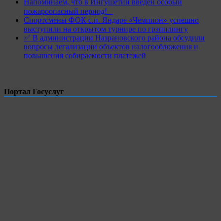
Напоминаем, что в Ингушетии введен особый
пожароопасный период!⁣⁣⠀
Спортсмены ФОК с.п. Яндаре «Чемпион» успешно
выступили на открытом турнире по грэпплингу
✅ В администрации Назрановского района обсудили
вопросы легализации объектов налогообложения и
повышения собираемости платежей
Портал Госуслуг