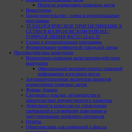
Проекты нормативно-правовых актов
Инвестиции
Градостроительство, схемы и муниципальные
программы
ТЕХНОЛОГИЧЕСКОЕ ПРИСОЕДИНЕНИЕ К
СЕТЯМ В НАЗРАНОВСКОМ РАЙОНЕ /
ГОРЯЧАЯ ЛИНИЯ 8(8732) 22-62-35
Схемы и муниципальные программы
Формирование комфортной городской среды
Противодействие коррупции
Нормативно-правовые акты противодействии
коррупции
Официальный интернет-портал правовой
информации www.pravo.gov.ru
Антикоррупционная экспертиза проектов
нормативных правовых актов
Формы, бланки
Сведения о доходах, об имуществе и
обязательствах имущественного характера
Деятельность комиссии по соблюдению
требований к служебному поведению и
урегулированию конфликта интересов
Отчёты
Обратная связь для сообщений о фактах