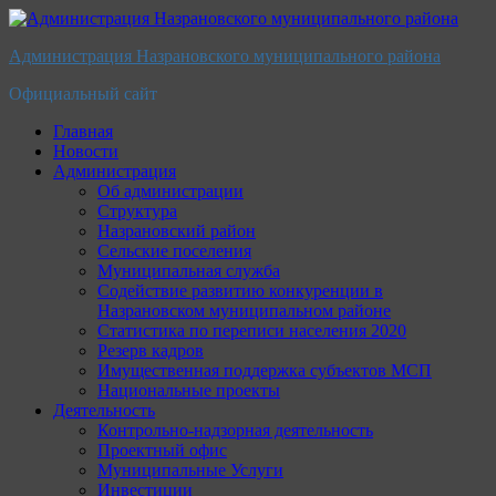
Перейти
к
Администрация Назрановского муниципального района
содержимому
Официальный сайт
Главная
Новости
Администрация
Об администрации
Структура
Назрановский район
Сельские поселения
Муниципальная служба
Содействие развитию конкуренции в
Назрановском муниципальном районе
Статистика по переписи населения 2020
Резерв кадров
Имущественная поддержка субъектов МСП
Национальные проекты
Деятельность
Контрольно-надзорная деятельность
Проектный офис
Муниципальные Услуги
Инвестиции