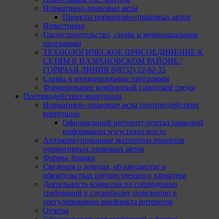
Нормативно-правовые акты
Проекты нормативно-правовых актов
Инвестиции
Градостроительство, схемы и муниципальные
программы
ТЕХНОЛОГИЧЕСКОЕ ПРИСОЕДИНЕНИЕ К
СЕТЯМ В НАЗРАНОВСКОМ РАЙОНЕ /
ГОРЯЧАЯ ЛИНИЯ 8(8732) 22-62-35
Схемы и муниципальные программы
Формирование комфортной городской среды
Противодействие коррупции
Нормативно-правовые акты противодействии
коррупции
Официальный интернет-портал правовой
информации www.pravo.gov.ru
Антикоррупционная экспертиза проектов
нормативных правовых актов
Формы, бланки
Сведения о доходах, об имуществе и
обязательствах имущественного характера
Деятельность комиссии по соблюдению
требований к служебному поведению и
урегулированию конфликта интересов
Отчёты