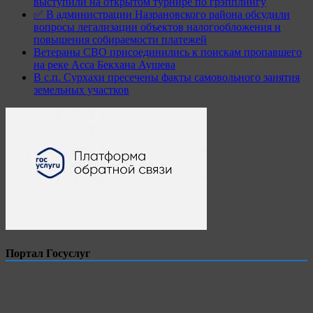
выступили на открытом турнире по грэпплингу
✅ В администрации Назрановского района обсудили
вопросы легализации объектов налогообложения и
повышения собираемости платежей
Ветераны СВО присоединились к поискам пропавшего
на реке Асса Бекхана Аушева
В с.п. Сурхахи пресечены факты самовольного занятия
земельных участков
Портал Госуслуг