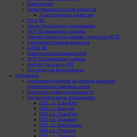
Инвестиции
Антитеррористическая комиссия
Адаптационная комиссия
ГО и ЧС
Градостроительное зонирование
ДОУ Назрановского района
Имущественная поддержка субъектов МСП
Антинаркотическая комиссия
КДНи ЗП
Официальный комментарий
ДОУ Назрановского района
Институты власти РИ
Год культуры Безопасности
Документы
Антикоррупционная экспертиза проектов
нормативных правовых актов
Политика конфиденциальности
Градостроительное зонирование
ПЗЗ с.п. Али-Юрт
ПЗЗ с.п. Барсуки
ПЗЗ с.п. Гази-Юрт
ПЗЗ с.п. Долаково
ПЗЗ с.п. Кантышево
ПЗЗ с.п. Сурхахи
ПЗЗ с.п. Экажево