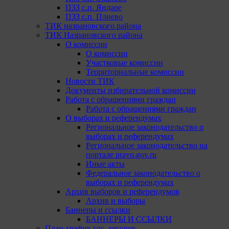
ПЗЗ с.п. Яндаре
ПЗЗ с.п. Плиево
ТИК назрановского района
ТИК Назрановского района
О комиссии
О комиссии
Участковые комиссии
Территориальные комиссии
Новости ТИК
Документы избирательной комиссии
Работа с обращениями граждан
Работа с обращениями граждан
О выборах и референдумах
Региональное законодательство о
выборах и референдумах
Региональное законодательство на
портале pravo.gov.ru
Иные акты
Федеральное законодательство о
выборах и референдумах
Архив выборов и референдумов
Архив и выборы
Баннеры и ссылки
БАННЕРЫ И ССЫЛКИ
План-график гос. закупок