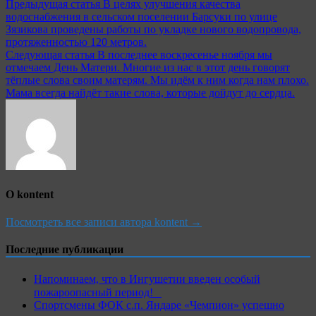
Предыдущая статья
В целях улучшения качества
водоснабжения в сельском поселении Барсуки по улице
Зязикова проведены работы по укладке нового водопровода,
протяженностью 120 метров.
Следующая статья
В последнее воскресенье ноября мы
отмечаем День Матери. Многие из нас в этот день говорят
тёплые слова своим матерям. Мы идём к ним когда нам плохо.
Мама всегда найдёт такие слова, которые дойдут до сердца.
О kontent
Посмотреть все записи автора kontent →
Последние публикации
Напоминаем, что в Ингушетии введен особый
пожароопасный период!⁣⁣⠀
Спортсмены ФОК с.п. Яндаре «Чемпион» успешно