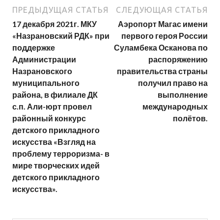
ПРЕДЫДУЩАЯ СТАТЬЯ
СЛЕДУЮЩАЯ СТАТЬЯ
17 декабря 2021г. МКУ
Аэропорт Магас имени
«Назрановский РДК» при
первого героя России
поддержке
Суламбека Осканова по
Администрации
распоряжению
Назрановского
правительства страны
муниципального
получил право на
района, в филиале ДК
выполнение
с.п. Али-юрт провел
международных
районный конкурс
полётов.
детского прикладного
искусства «Взгляд на
проблему терроризма- в
мире творческих идей
детского прикладного
искусства».