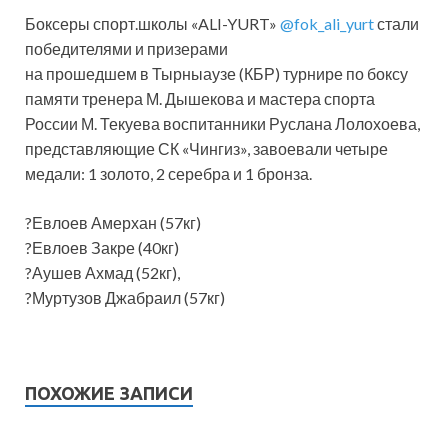
Боксеры спорт.школы «ALI-YURT»
@fok_ali_yurt
стали
победителями и призерами
на прошедшем в Тырныаузе (КБР) турнире по боксу
памяти тренера М. Дышекова и мастера спорта
России М. Текуева воспитанники Руслана Лолохоева,
представляющие СК «Чингиз», завоевали четыре
медали: 1 золото, 2 серебра и 1 бронза.
?Евлоев Амерхан (57кг)
?Евлоев Закре (40кг)
?Аушев Ахмад (52кг),
?Муртузов Джабраил (57кг)
ПОХОЖИЕ ЗАПИСИ