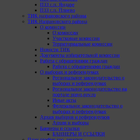
ПЗЗ с.п. Яндаре
ПЗЗ с.п. Плиево
ТИК назрановского района
ТИК Назрановского района
О комиссии
О комиссии
Участковые комиссии
Территориальные комиссии
Новости ТИК
Документы избирательной комиссии
Работа с обращениями граждан
Работа с обращениями граждан
О выборах и референдумах
Региональное законодательство о
выборах и референдумах
Региональное законодательство на
портале pravo.gov.ru
Иные акты
Федеральное законодательство о
выборах и референдумах
Архив выборов и референдумов
Архив и выборы
Баннеры и ссылки
БАННЕРЫ И ССЫЛКИ
План-график гос. закупок