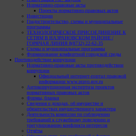
Нормативно-правовые акты
Проекты нормативно-правовых актов
Инвестиции
Градостроительство, схемы и муниципальные
программы
ТЕХНОЛОГИЧЕСКОЕ ПРИСОЕДИНЕНИЕ К
СЕТЯМ В НАЗРАНОВСКОМ РАЙОНЕ /
ГОРЯЧАЯ ЛИНИЯ 8(8732) 22-62-35
Схемы и муниципальные программы
Формирование комфортной городской среды
Противодействие коррупции
Нормативно-правовые акты противодействии
коррупции
Официальный интернет-портал правовой
информации www.pravo.gov.ru
Антикоррупционная экспертиза проектов
нормативных правовых актов
Формы, бланки
Сведения о доходах, об имуществе и
обязательствах имущественного характера
Деятельность комиссии по соблюдению
требований к служебному поведению и
урегулированию конфликта интересов
Отчёты