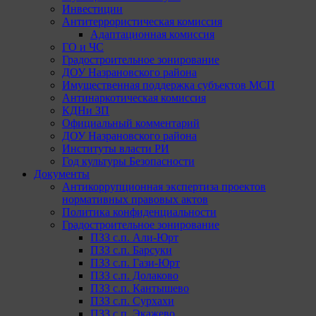
Инвестиции
Антитеррористическая комиссия
Адаптационная комиссия
ГО и ЧС
Градостроительное зонирование
ДОУ Назрановского района
Имущественная поддержка субъектов МСП
Антинаркотическая комиссия
КДНи ЗП
Официальный комментарий
ДОУ Назрановского района
Институты власти РИ
Год культуры Безопасности
Документы
Антикоррупционная экспертиза проектов
нормативных правовых актов
Политика конфиденциальности
Градостроительное зонирование
ПЗЗ с.п. Али-Юрт
ПЗЗ с.п. Барсуки
ПЗЗ с.п. Гази-Юрт
ПЗЗ с.п. Долаково
ПЗЗ с.п. Кантышево
ПЗЗ с.п. Сурхахи
ПЗЗ с.п. Экажево