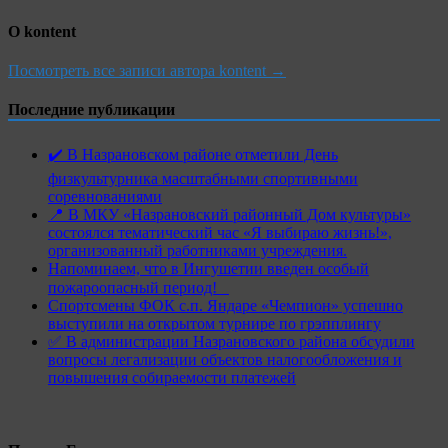
О kontent
Посмотреть все записи автора kontent →
Последние публикации
✔️ В Назрановском районе отметили День
физкультурника масштабными спортивными
соревнованиями
📍 В МКУ «Назрановский районный Дом культуры»
состоялся тематический час «Я выбираю жизнь!»,
организованный работниками учреждения.
Напоминаем, что в Ингушетии введен особый
пожароопасный период!⁣⁣⠀
Спортсмены ФОК с.п. Яндаре «Чемпион» успешно
выступили на открытом турнире по грэпплингу
✅ В администрации Назрановского района обсудили
вопросы легализации объектов налогообложения и
повышения собираемости платежей