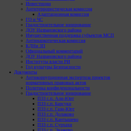
Инвестиции
Антитеррористическая комиссия
Адаптационная комиссия
ГО и ЧС
Градостроительное зонирование
ДОУ Назрановского района
Имущественная поддержка субъектов МСП
Антинаркотическая комиссия
КДНи ЗП
Официальный комментарий
ДОУ Назрановского района
Институты власти РИ
Год культуры Безопасности
Документы
Антикоррупционная экспертиза проектов
нормативных правовых актов
Политика конфиденциальности
Градостроительное зонирование
ПЗЗ с.п. Али-Юрт
ПЗЗ с.п. Барсуки
ПЗЗ с.п. Гази-Юрт
ПЗЗ с.п. Долаково
ПЗЗ с.п. Кантышево
ПЗЗ с.п. Сурхахи
ПЗЗ с.п. Экажево