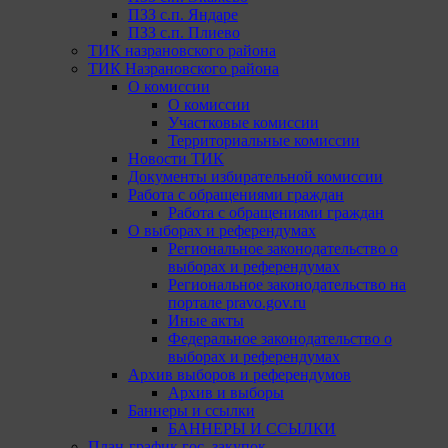
ПЗЗ с.п. Яндаре
ПЗЗ с.п. Плиево
ТИК назрановского района
ТИК Назрановского района
О комиссии
О комиссии
Участковые комиссии
Территориальные комиссии
Новости ТИК
Документы избирательной комиссии
Работа с обращениями граждан
Работа с обращениями граждан
О выборах и референдумах
Региональное законодательство о
выборах и референдумах
Региональное законодательство на
портале pravo.gov.ru
Иные акты
Федеральное законодательство о
выборах и референдумах
Архив выборов и референдумов
Архив и выборы
Баннеры и ссылки
БАННЕРЫ И ССЫЛКИ
План-график гос. закупок