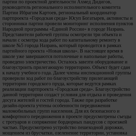
партии по проектной деятельности Ахмед Дидигов,
руководитель регионального исполнительного комитета
Партии Ибрагим Картоев, региональный координатор
партпроекта «Городская среда» Юсуп Богатырев, активисты и
сторонники партии провели мониторинг исполнения пунктов
Народной программы «Единой России» в городе Назрань.
Представители рабочей группы осмотрели три объекта и
начали с осмотра хода работ по капитальному ремонту в
школе №5 города Назрань, который проводится в рамках
партийного проекта «Новая школа». В настоящее время в
школе уже завершаются потолочные и напольные работы,
проведено электричество. Осталось завезти оборудование и
благоустроить прилегающую территорию. Объект будет сдан
к началу учебного года. Далее члены инспекционной группы
проверили ход работ по благоустройству прилегающей
территории городского пруда, которые ведутся рамках
реализации партпроекта «Городская среда». Благоустройство
данной территории создаст условия для отдыха и проведения
досуга жителей и гостей города. Также при разработке
дизайн-проекта учтены особенности передвижения
маломобильных групп населения. Для их безопасного и
комфортного передвижения в проекте предусмотрены съезды
с тротуаров и сопряжение бордюрных пандусов с проезжей
частью. Предусмотрено устройство пешеходной дорожки,
мощением из брусчатки, озеленение территории, установка