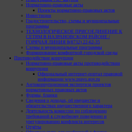
Нормативно-правовые акты
Проекты нормативно-правовых актов
Инвестиции
Градостроительство, схемы и муниципальные
программы
ТЕХНОЛОГИЧЕСКОЕ ПРИСОЕДИНЕНИЕ К
СЕТЯМ В НАЗРАНОВСКОМ РАЙОНЕ /
ГОРЯЧАЯ ЛИНИЯ 8(8732) 22-62-35
Схемы и муниципальные программы
Формирование комфортной городской среды
Противодействие коррупции
Нормативно-правовые акты противодействии
коррупции
Официальный интернет-портал правовой
информации www.pravo.gov.ru
Антикоррупционная экспертиза проектов
нормативных правовых актов
Формы, бланки
Сведения о доходах, об имуществе и
обязательствах имущественного характера
Деятельность комиссии по соблюдению
требований к служебному поведению и
урегулированию конфликта интересов
Отчёты