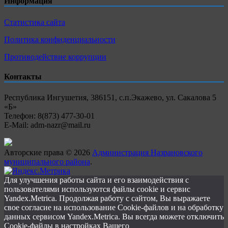
Информация
Статистика сайта
Политика конфиденциальности
Противодействие коррупции
Контакты
Республика Ингушетия, 386151, с.п.Экажево, ул. Сакалова 5
«Б»
Телефон: 8(873) 477-30-01
E-Mail: adm-nazr@mail.ru
Авторские права © 2026
Администрация Назрановского
муниципального района
.
Для улучшения работы сайта и его взаимодействия с
пользователями используются файлы cookie и сервис
Yandex.Metrica. Продолжая работу с сайтом, Вы выражаете
свое согласие на использование Cookie-файлов и на обработку
данных сервисом Yandex.Metrica. Вы всегда можете отключить
Cookie-файлы в настройках Вашего