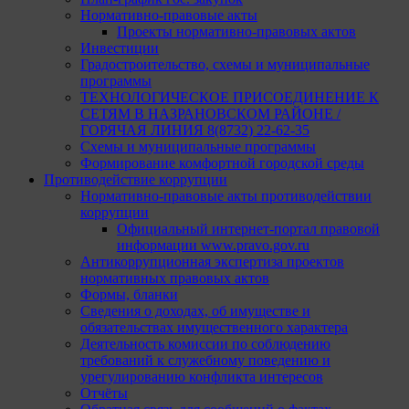
Нормативно-правовые акты
Проекты нормативно-правовых актов
Инвестиции
Градостроительство, схемы и муниципальные
программы
ТЕХНОЛОГИЧЕСКОЕ ПРИСОЕДИНЕНИЕ К
СЕТЯМ В НАЗРАНОВСКОМ РАЙОНЕ /
ГОРЯЧАЯ ЛИНИЯ 8(8732) 22-62-35
Схемы и муниципальные программы
Формирование комфортной городской среды
Противодействие коррупции
Нормативно-правовые акты противодействии
коррупции
Официальный интернет-портал правовой
информации www.pravo.gov.ru
Антикоррупционная экспертиза проектов
нормативных правовых актов
Формы, бланки
Сведения о доходах, об имуществе и
обязательствах имущественного характера
Деятельность комиссии по соблюдению
требований к служебному поведению и
урегулированию конфликта интересов
Отчёты