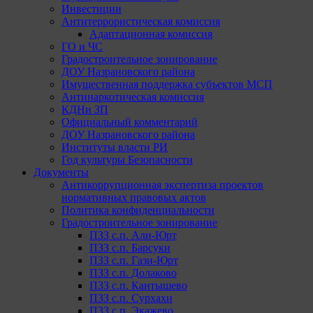
Инвестиции
Антитеррористическая комиссия
Адаптационная комиссия
ГО и ЧС
Градостроительное зонирование
ДОУ Назрановского района
Имущественная поддержка субъектов МСП
Антинаркотическая комиссия
КДНи ЗП
Официальный комментарий
ДОУ Назрановского района
Институты власти РИ
Год культуры Безопасности
Документы
Антикоррупционная экспертиза проектов
нормативных правовых актов
Политика конфиденциальности
Градостроительное зонирование
ПЗЗ с.п. Али-Юрт
ПЗЗ с.п. Барсуки
ПЗЗ с.п. Гази-Юрт
ПЗЗ с.п. Долаково
ПЗЗ с.п. Кантышево
ПЗЗ с.п. Сурхахи
ПЗЗ с.п. Экажево