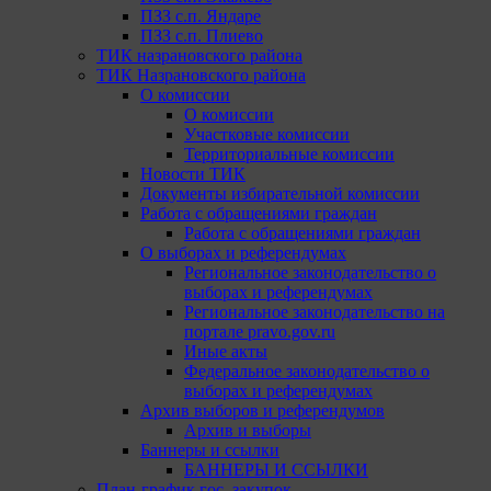
ПЗЗ с.п. Яндаре
ПЗЗ с.п. Плиево
ТИК назрановского района
ТИК Назрановского района
О комиссии
О комиссии
Участковые комиссии
Территориальные комиссии
Новости ТИК
Документы избирательной комиссии
Работа с обращениями граждан
Работа с обращениями граждан
О выборах и референдумах
Региональное законодательство о
выборах и референдумах
Региональное законодательство на
портале pravo.gov.ru
Иные акты
Федеральное законодательство о
выборах и референдумах
Архив выборов и референдумов
Архив и выборы
Баннеры и ссылки
БАННЕРЫ И ССЫЛКИ
План-график гос. закупок