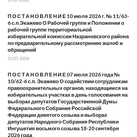
П О С Т А Н О В Л Е Н И Е 10 июля 2026 г. № 11/63-
6 с.п.Экажево О Рабочей группе и Положении о
рабочей группе территориальной
избирательной комиссии Назрановского района
по предварительному рассмотрению жалоб и
обращений
23.07.2026
П О С Т А Н О В Л Е Н И Е 07 июля 2026 года №
10/62-6 с.п. Экажево О содействии сотрудникам
правоохранительных органов, находящимся на
избирательных участках в день голосования на
выборах депутатов Государственной Думы
Федерального Собрания Российской
Федерации девятого созыва и выборах
депутатов Народного Собрания Республики
Ингушетия восьмого созыва 18-20 сентября
2026 года