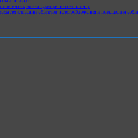
ный период!⁣⁣⠀
пили на открытом турнире по грэпплингу
росы легализации объектов налогообложения и повышения соби