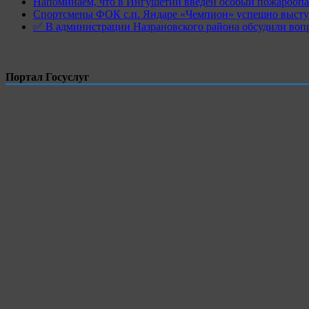
Напоминаем, что в Ингушетии введен особый пожароопас
Спортсмены ФОК с.п. Яндаре «Чемпион» успешно высту
✅ В администрации Назрановского района обсудили воп
Портал Госуслуг