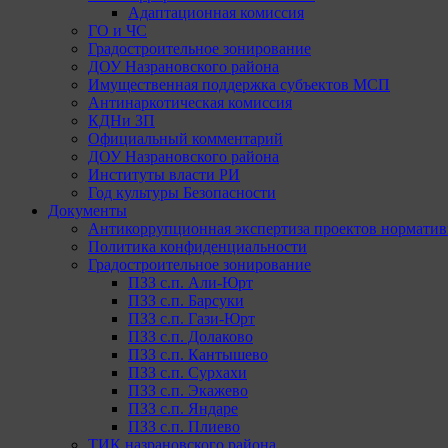
Адаптационная комиссия
ГО и ЧС
Градостроительное зонирование
ДОУ Назрановского района
Имущественная поддержка субъектов МСП
Антинаркотическая комиссия
КДНи ЗП
Официальный комментарий
ДОУ Назрановского района
Институты власти РИ
Год культуры Безопасности
Документы
Антикоррупционная экспертиза проектов норматив
Политика конфиденциальности
Градостроительное зонирование
ПЗЗ с.п. Али-Юрт
ПЗЗ с.п. Барсуки
ПЗЗ с.п. Гази-Юрт
ПЗЗ с.п. Долаково
ПЗЗ с.п. Кантышево
ПЗЗ с.п. Сурхахи
ПЗЗ с.п. Экажево
ПЗЗ с.п. Яндаре
ПЗЗ с.п. Плиево
ТИК назрановского района