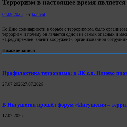
Терроризм в настоящее время является 
04.09.2025
-
от
kontent
Ко Дню солидарности в борьбе с терроризмом, было организова
терроризм и почему он является одной из самых опасных и м
«Предупреждён, значит вооружён!», организованной сотрудни
Похожие записи
Профилактика терроризма: в ДК с.п. Плиево пров
27.07.2026
27.07.2026
В Ингушетии прошёл форум «Ингушетия – террит
17.07.2026