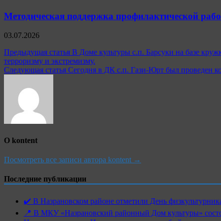
Методическая поддержка профилактической рабо
03.07.2026
Навигация
Предыдущая статья
В Доме культуры с.п. Барсуки на базе кру
терроризму и экстремизму.
по
Следующая статья
Сегодня в ДК с.п. Гази-Юрт был проведен к
записям
О kontent
Посмотреть все записи автора kontent →
Последние публикации
✔️ В Назрановском районе отметили День физкультурн
📍 В МКУ «Назрановский районный Дом культуры» состо