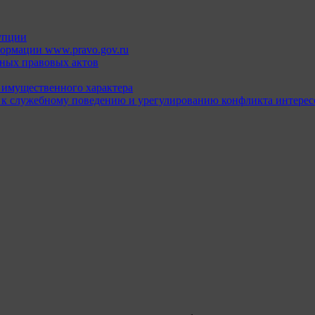
упции
ормации www.pravo.gov.ru
ных правовых актов
х имущественного характера
 к служебному поведению и урегулированию конфликта интерес