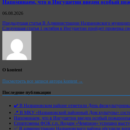
Напоминаем, что в Ингушетии введен особый пож
06.08.2026
Навигация
Предыдущая статья
В Администрации Назрановского муниципа
Следующая статья
1 октября в Ингушетии пройдет проверка с
по
записям
О kontent
Посмотреть все записи автора kontent →
Последние публикации
✔️ В Назрановском районе отметили День физкультурн
📍 В МКУ «Назрановский районный Дом культуры» состо
Напоминаем, что в Ингушетии введен особый пожароопас
Спортсмены ФОК с.п. Яндаре «Чемпион» успешно высту
✅ В администрации Назрановского района обсудили воп