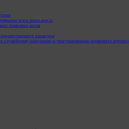
упции
ормации www.pravo.gov.ru
ных правовых актов
х имущественного характера
 к служебному поведению и урегулированию конфликта интерес