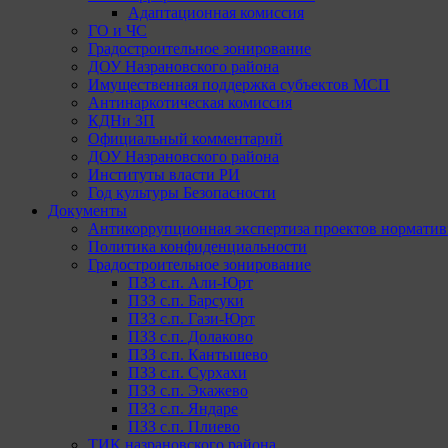
Адаптационная комиссия
ГО и ЧС
Градостроительное зонирование
ДОУ Назрановского района
Имущественная поддержка субъектов МСП
Антинаркотическая комиссия
КДНи ЗП
Официальный комментарий
ДОУ Назрановского района
Институты власти РИ
Год культуры Безопасности
Документы
Антикоррупционная экспертиза проектов норматив
Политика конфиденциальности
Градостроительное зонирование
ПЗЗ с.п. Али-Юрт
ПЗЗ с.п. Барсуки
ПЗЗ с.п. Гази-Юрт
ПЗЗ с.п. Долаково
ПЗЗ с.п. Кантышево
ПЗЗ с.п. Сурхахи
ПЗЗ с.п. Экажево
ПЗЗ с.п. Яндаре
ПЗЗ с.п. Плиево
ТИК назрановского района