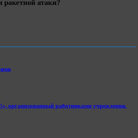
и ракетной атаки?
иями
!», организованный работниками учреждения.