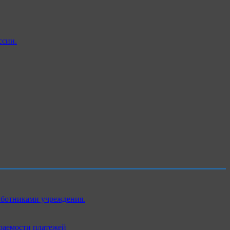
ссии.
аботниками учреждения.
раемости платежей