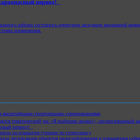
ароопасный период!⁣⁣⠀
льного района состоялось очередное заседание жилищной коми
истемы оповещения.
ика масштабными спортивными соревнованиями
ялся тематический час «Я выбираю жизнь!», организованный р
ный период!⁣⁣⠀
пили на открытом турнире по грэпплингу
росы легализации объектов налогообложения и повышения соби