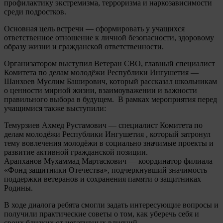
профилактику экстремизма, терроризма и наркозависимости
среди подростков.
Основная цель встречи — сформировать у учащихся
ответственное отношение к личной безопасности, здоровому
образу жизни и гражданской ответственности.
Организатором выступил Ветеран СВО, главный специалист
Комитета по делам молодёжи Республики Ингушетия —
Шанхоев Муслим Баширович, который рассказал школьникам
о ценности мирной жизни, взаимоуважении и важности
правильного выбора в будущем. В рамках мероприятия перед
учащимися также выступили:
Темурзиев Ахмед Рустамович — специалист Комитета по
делам молодёжи Республики Ингушетия , который затронул
тему вовлечения молодёжи в социально значимые проекты и
развитие активной гражданской позиции.
Арапханов Мухаммад Мартаскович — координатор филиала
«Фонд защитники Отечества», подчеркнувший значимость
поддержки ветеранов и сохранения памяти о защитниках
Родины.
В ходе диалога ребята смогли задать интересующие вопросы и
получили практические советы о том, как уберечь себя и
своих близких от негативных влияний.