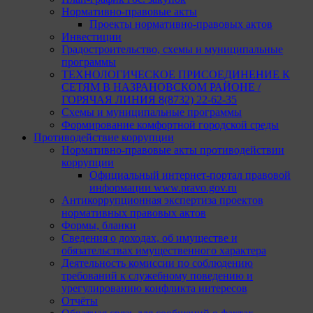
Нормативно-правовые акты
Проекты нормативно-правовых актов
Инвестиции
Градостроительство, схемы и муниципальные
программы
ТЕХНОЛОГИЧЕСКОЕ ПРИСОЕДИНЕНИЕ К
СЕТЯМ В НАЗРАНОВСКОМ РАЙОНЕ /
ГОРЯЧАЯ ЛИНИЯ 8(8732) 22-62-35
Схемы и муниципальные программы
Формирование комфортной городской среды
Противодействие коррупции
Нормативно-правовые акты противодействии
коррупции
Официальный интернет-портал правовой
информации www.pravo.gov.ru
Антикоррупционная экспертиза проектов
нормативных правовых актов
Формы, бланки
Сведения о доходах, об имуществе и
обязательствах имущественного характера
Деятельность комиссии по соблюдению
требований к служебному поведению и
урегулированию конфликта интересов
Отчёты