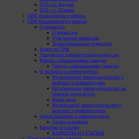
ПЗЗ с.п. Яндаре
ПЗЗ с.п. Плиево
ТИК назрановского района
ТИК Назрановского района
О комиссии
О комиссии
Участковые комиссии
Территориальные комиссии
Новости ТИК
Документы избирательной комиссии
Работа с обращениями граждан
Работа с обращениями граждан
О выборах и референдумах
Региональное законодательство о
выборах и референдумах
Региональное законодательство на
портале pravo.gov.ru
Иные акты
Федеральное законодательство о
выборах и референдумах
Архив выборов и референдумов
Архив и выборы
Баннеры и ссылки
БАННЕРЫ И ССЫЛКИ
План-график гос. закупок