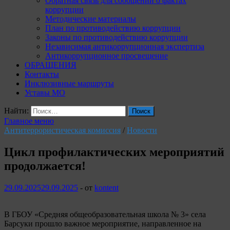
Обратная связь для сообщений о фактах
коррупции
Методические материалы
План по противодействию коррупции
Законы по противодействию коррупции
Независимая антикоррупционная экспертиза
Антикоррупционное просвещение
ОБРАЩЕНИЯ
Контакты
Инклюзивные маршруты
Уставы МО
Найти:
Главное меню
Антитеррористическая комиссия
/
Новости
Цикл профилактических мероприятий
продолжается!
29.09.2025
29.09.2025
-
от
kontent
В ГБОУ «Средняя общеобразовательная школа № 3» села
Барсуки прошло важное мероприятие, направленное на