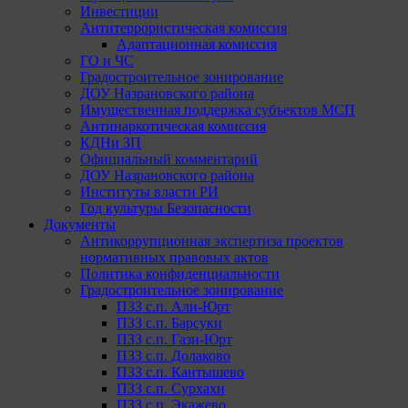
Инвестиции
Антитеррористическая комиссия
Адаптационная комиссия
ГО и ЧС
Градостроительное зонирование
ДОУ Назрановского района
Имущественная поддержка субъектов МСП
Антинаркотическая комиссия
КДНи ЗП
Официальный комментарий
ДОУ Назрановского района
Институты власти РИ
Год культуры Безопасности
Документы
Антикоррупционная экспертиза проектов
нормативных правовых актов
Политика конфиденциальности
Градостроительное зонирование
ПЗЗ с.п. Али-Юрт
ПЗЗ с.п. Барсуки
ПЗЗ с.п. Гази-Юрт
ПЗЗ с.п. Долаково
ПЗЗ с.п. Кантышево
ПЗЗ с.п. Сурхахи
ПЗЗ с.п. Экажево