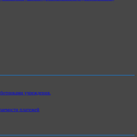
аботниками учреждения.
раемости платежей