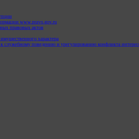
упции
ормации www.pravo.gov.ru
ных правовых актов
х имущественного характера
 к служебному поведению и урегулированию конфликта интерес