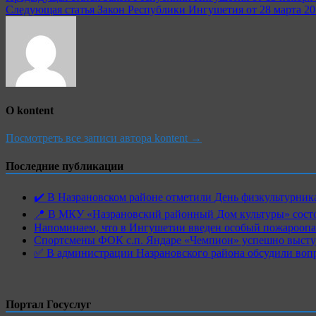
Следующая статья
Закон Республики Ингушетия от 28 марта 20
по
записям
О kontent
Посмотреть все записи автора kontent →
Последние публикации
✔️ В Назрановском районе отметили День физкультурн
📍 В МКУ «Назрановский районный Дом культуры» состо
Напоминаем, что в Ингушетии введен особый пожароопас
Спортсмены ФОК с.п. Яндаре «Чемпион» успешно высту
✅ В администрации Назрановского района обсудили воп
Портал Госуслуг