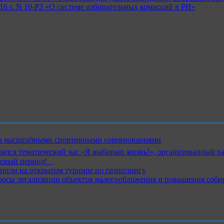
16 г. N 10-РЗ «О системе избирательных комиссий в РИ»
ика масштабными спортивными соревнованиями
ялся тематический час «Я выбираю жизнь!», организованный р
ный период!⁣⁣⠀
пили на открытом турнире по грэпплингу
росы легализации объектов налогообложения и повышения соби