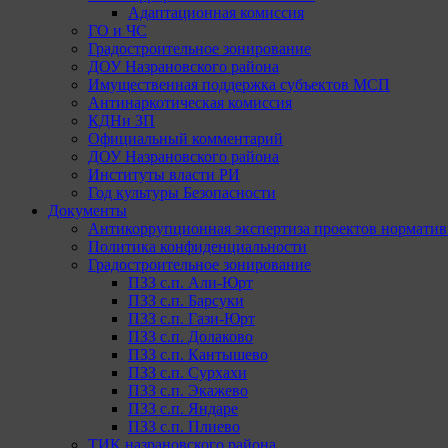
Адаптационная комиссия
ГО и ЧС
Градостроительное зонирование
ДОУ Назрановского района
Имущественная поддержка субъектов МСП
Антинаркотическая комиссия
КДНи ЗП
Официальный комментарий
ДОУ Назрановского района
Институты власти РИ
Год культуры Безопасности
Документы
Антикоррупционная экспертиза проектов норматив
Политика конфиденциальности
Градостроительное зонирование
ПЗЗ с.п. Али-Юрт
ПЗЗ с.п. Барсуки
ПЗЗ с.п. Гази-Юрт
ПЗЗ с.п. Долаково
ПЗЗ с.п. Кантышево
ПЗЗ с.п. Сурхахи
ПЗЗ с.п. Экажево
ПЗЗ с.п. Яндаре
ПЗЗ с.п. Плиево
ТИК назрановского района