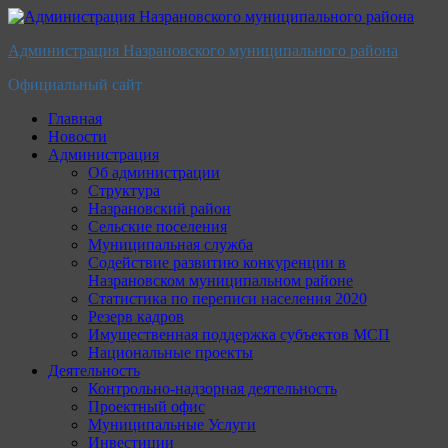
Перейти
к
Администрация Назрановского муниципального района
содержимому
Официальный сайт
Главная
Новости
Администрация
Об администрации
Структура
Назрановский район
Сельские поселения
Муниципальная служба
Содействие развитию конкуренции в
Назрановском муниципальном районе
Статистика по переписи населения 2020
Резерв кадров
Имущественная поддержка субъектов МСП
Национальные проекты
Деятельность
Контрольно-надзорная деятельность
Проектный офис
Муниципальные Услуги
Инвестиции