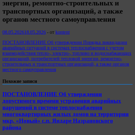
энергии, ремонтно-строительных и
транспортных организаций, а также
органов местного самоуправления
08.05.2026
18.05.2026
-
от
kontent
ПОСТАНОВЛЕНИЕ Об утверждении Порядка ликвидации
аварийных ситуаций в системах теплоснабжения с учетом
взаимодействия тепло-, электро-, топливо и водоснабжающих
организаций, потребителей тепловой энергии, ремонтно-
строительных и транспортных организаций, а также органов
местного самоуправления
Похожие записи
ПОСТАНОВЛЕНИЕ Об утверждении
допустимого времени устранения аварийных
нарушений в системе теплоснабжения
многоквартирных жилых домов на территории
мкр. «Новый» с.п. Яндаре Назрановского
района