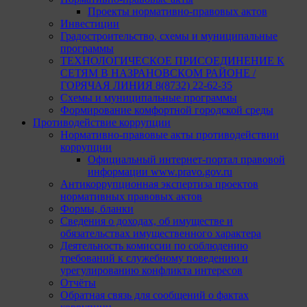
Проекты нормативно-правовых актов
Инвестиции
Градостроительство, схемы и муниципальные
программы
ТЕХНОЛОГИЧЕСКОЕ ПРИСОЕДИНЕНИЕ К
СЕТЯМ В НАЗРАНОВСКОМ РАЙОНЕ /
ГОРЯЧАЯ ЛИНИЯ 8(8732) 22-62-35
Схемы и муниципальные программы
Формирование комфортной городской среды
Противодействие коррупции
Нормативно-правовые акты противодействии
коррупции
Официальный интернет-портал правовой
информации www.pravo.gov.ru
Антикоррупционная экспертиза проектов
нормативных правовых актов
Формы, бланки
Сведения о доходах, об имуществе и
обязательствах имущественного характера
Деятельность комиссии по соблюдению
требований к служебному поведению и
урегулированию конфликта интересов
Отчёты
Обратная связь для сообщений о фактах