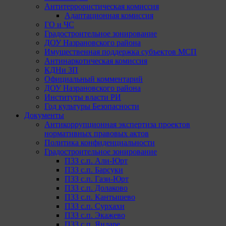
Антитеррористическая комиссия
Адаптационная комиссия
ГО и ЧС
Градостроительное зонирование
ДОУ Назрановского района
Имущественная поддержка субъектов МСП
Антинаркотическая комиссия
КДНи ЗП
Официальный комментарий
ДОУ Назрановского района
Институты власти РИ
Год культуры Безопасности
Документы
Антикоррупционная экспертиза проектов
нормативных правовых актов
Политика конфиденциальности
Градостроительное зонирование
ПЗЗ с.п. Али-Юрт
ПЗЗ с.п. Барсуки
ПЗЗ с.п. Гази-Юрт
ПЗЗ с.п. Долаково
ПЗЗ с.п. Кантышево
ПЗЗ с.п. Сурхахи
ПЗЗ с.п. Экажево
ПЗЗ с.п. Яндаре