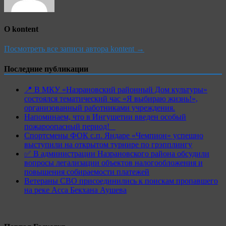
О kontent
Посмотреть все записи автора kontent →
Последние публикации
📍 В МКУ «Назрановский районный Дом культуры»
состоялся тематический час «Я выбираю жизнь!»,
организованный работниками учреждения.
Напоминаем, что в Ингушетии введен особый
пожароопасный период!⁣⁣⠀
Спортсмены ФОК с.п. Яндаре «Чемпион» успешно
выступили на открытом турнире по грэпплингу
✅ В администрации Назрановского района обсудили
вопросы легализации объектов налогообложения и
повышения собираемости платежей
Ветераны СВО присоединились к поискам пропавшего
на реке Асса Бекхана Аушева