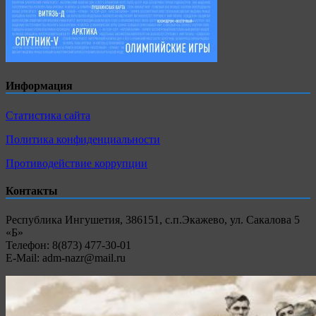
Информация
Статистика сайта
Политика конфиденциальности
Противодействие коррупции
Контакты
Республика Ингушетия, 386151, с.п.Экажево, ул. Сакалова 5
«Б»
Телефон: 8(873) 477-30-01
E-Mail: adm-nazr@mail.ru