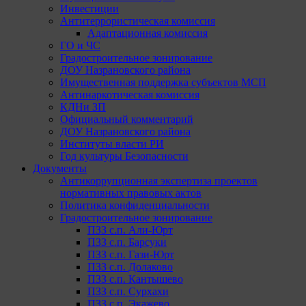
Инвестиции
Антитеррористическая комиссия
Адаптационная комиссия
ГО и ЧС
Градостроительное зонирование
ДОУ Назрановского района
Имущественная поддержка субъектов МСП
Антинаркотическая комиссия
КДНи ЗП
Официальный комментарий
ДОУ Назрановского района
Институты власти РИ
Год культуры Безопасности
Документы
Антикоррупционная экспертиза проектов
нормативных правовых актов
Политика конфиденциальности
Градостроительное зонирование
ПЗЗ с.п. Али-Юрт
ПЗЗ с.п. Барсуки
ПЗЗ с.п. Гази-Юрт
ПЗЗ с.п. Долаково
ПЗЗ с.п. Кантышево
ПЗЗ с.п. Сурхахи
ПЗЗ с.п. Экажево