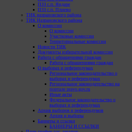
ПЗЗ с.п. Яндаре
ПЗЗ с.п. Плиево
ТИК назрановского района
ТИК Назрановского района
О комиссии
О комиссии
Участковые комиссии
Территориальные комиссии
Новости ТИК
Документы избирательной комиссии
Работа с обращениями граждан
Работа с обращениями граждан
О выборах и референдумах
Региональное законодательство о
выборах и референдумах
Региональное законодательство на
портале pravo.gov.ru
Иные акты
Федеральное законодательство о
выборах и референдумах
Архив выборов и референдумов
Архив и выборы
Баннеры и ссылки
БАННЕРЫ И ССЫЛКИ
План-график гос. закупок