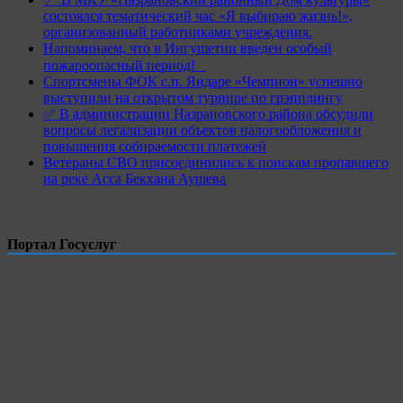
состоялся тематический час «Я выбираю жизнь!»,
организованный работниками учреждения.
Напоминаем, что в Ингушетии введен особый
пожароопасный период!⁣⁣⠀
Спортсмены ФОК с.п. Яндаре «Чемпион» успешно
выступили на открытом турнире по грэпплингу
✅ В администрации Назрановского района обсудили
вопросы легализации объектов налогообложения и
повышения собираемости платежей
Ветераны СВО присоединились к поискам пропавшего
на реке Асса Бекхана Аушева
Портал Госуслуг