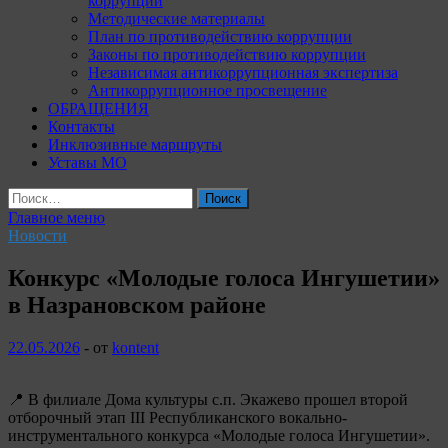
коррупции
Методические материалы
План по противодействию коррупции
Законы по противодействию коррупции
Независимая антикоррупционная экспертиза
Антикоррупционное просвещение
ОБРАЩЕНИЯ
Контакты
Инклюзивные маршруты
Уставы МО
Найти:
Главное меню
Новости
Конкурс «Молодые голоса Ингушетии»
в Назрановском районе
22.05.2026
-
от
kontent
📍 В филиале Дома культуры с.п. Экажево прошел второй
отборочный этап III Республиканского вокально-
инструментального конкурса «Молодые голоса Ингушетии».