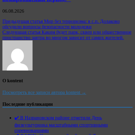
06.08.2026
Навигация
Предыдущая статья
Мир без терроризма: в с.п. Долаково
обсудили вопросы безопасности молодежи
по
Следующая статья
Каким будет парк, сквер или общественное
записям
пространство завтра во многом зависит от самих жителей.
О kontent
Посмотреть все записи автора kontent →
Последние публикации
✔️ В Назрановском районе отметили День
физкультурника масштабными спортивными
соревнованиями