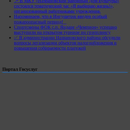
📍 В МКУ «Назрановский районный Дом культуры»
состоялся тематический час «Я выбираю жизнь!»,
организованный работниками учреждения.
Напоминаем, что в Ингушетии введен особый
пожароопасный период!⁣⁣⠀
Спортсмены ФОК с.п. Яндаре «Чемпион» успешно
выступили на открытом турнире по грэпплингу
✅ В администрации Назрановского района обсудили
вопросы легализации объектов налогообложения и
повышения собираемости платежей
Портал Госуслуг