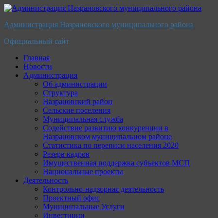
Перейти
к
Администрация Назрановского муниципального района
содержимому
Официальный сайт
Главная
Новости
Администрация
Об администрации
Структура
Назрановский район
Сельские поселения
Муниципальная служба
Содействие развитию конкуренции в
Назрановском муниципальном районе
Статистика по переписи населения 2020
Резерв кадров
Имущественная поддержка субъектов МСП
Национальные проекты
Деятельность
Контрольно-надзорная деятельность
Проектный офис
Муниципальные Услуги
Инвестиции