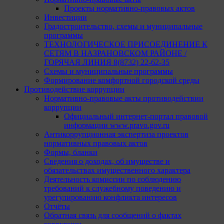
Проекты нормативно-правовых актов
Инвестиции
Градостроительство, схемы и муниципальные
программы
ТЕХНОЛОГИЧЕСКОЕ ПРИСОЕДИНЕНИЕ К
СЕТЯМ В НАЗРАНОВСКОМ РАЙОНЕ /
ГОРЯЧАЯ ЛИНИЯ 8(8732) 22-62-35
Схемы и муниципальные программы
Формирование комфортной городской среды
Противодействие коррупции
Нормативно-правовые акты противодействии
коррупции
Официальный интернет-портал правовой
информации www.pravo.gov.ru
Антикоррупционная экспертиза проектов
нормативных правовых актов
Формы, бланки
Сведения о доходах, об имуществе и
обязательствах имущественного характера
Деятельность комиссии по соблюдению
требований к служебному поведению и
урегулированию конфликта интересов
Отчёты
Обратная связь для сообщений о фактах