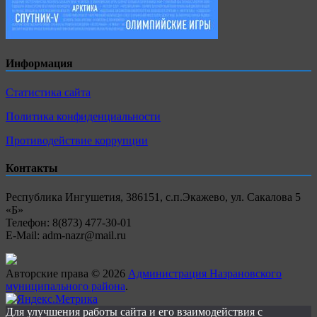
Информация
Статистика сайта
Политика конфиденциальности
Противодействие коррупции
Контакты
Республика Ингушетия, 386151, с.п.Экажево, ул. Сакалова 5
«Б»
Телефон: 8(873) 477-30-01
E-Mail: adm-nazr@mail.ru
Авторские права © 2026
Администрация Назрановского
муниципального района
.
Для улучшения работы сайта и его взаимодействия с