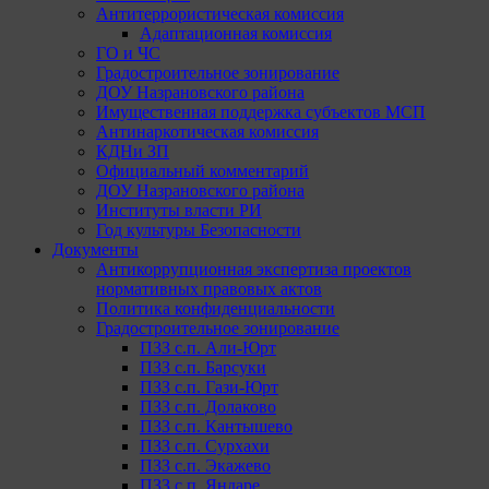
Антитеррористическая комиссия
Адаптационная комиссия
ГО и ЧС
Градостроительное зонирование
ДОУ Назрановского района
Имущественная поддержка субъектов МСП
Антинаркотическая комиссия
КДНи ЗП
Официальный комментарий
ДОУ Назрановского района
Институты власти РИ
Год культуры Безопасности
Документы
Антикоррупционная экспертиза проектов
нормативных правовых актов
Политика конфиденциальности
Градостроительное зонирование
ПЗЗ с.п. Али-Юрт
ПЗЗ с.п. Барсуки
ПЗЗ с.п. Гази-Юрт
ПЗЗ с.п. Долаково
ПЗЗ с.п. Кантышево
ПЗЗ с.п. Сурхахи
ПЗЗ с.п. Экажево
ПЗЗ с.п. Яндаре