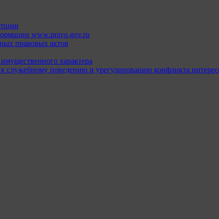
упции
ормации www.pravo.gov.ru
ных правовых актов
х имущественного характера
 к служебному поведению и урегулированию конфликта интерес