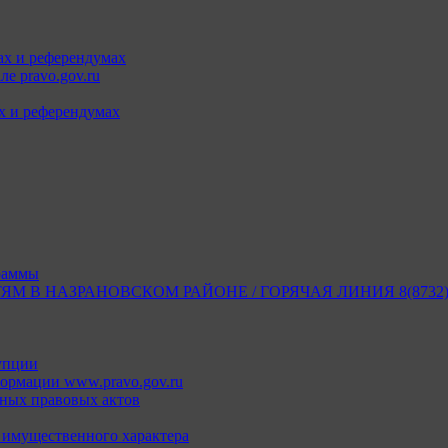
ах и референдумах
е pravo.gov.ru
х и референдумах
раммы
В НАЗРАНОВСКОМ РАЙОНЕ / ГОРЯЧАЯ ЛИНИЯ 8(8732) 2
упции
ормации www.pravo.gov.ru
ных правовых актов
х имущественного характера