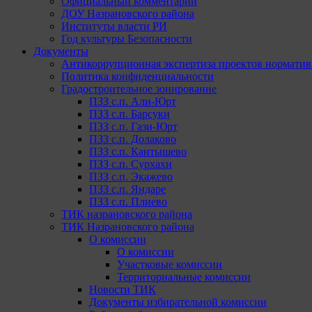
Официальный комментарий
ДОУ Назрановского района
Институты власти РИ
Год культуры Безопасности
Документы
Антикоррупционная экспертиза проектов норматив
Политика конфиденциальности
Градостроительное зонирование
ПЗЗ с.п. Али-Юрт
ПЗЗ с.п. Барсуки
ПЗЗ с.п. Гази-Юрт
ПЗЗ с.п. Долаково
ПЗЗ с.п. Кантышево
ПЗЗ с.п. Сурхахи
ПЗЗ с.п. Экажево
ПЗЗ с.п. Яндаре
ПЗЗ с.п. Плиево
ТИК назрановского района
ТИК Назрановского района
О комиссии
О комиссии
Участковые комиссии
Территориальные комиссии
Новости ТИК
Документы избирательной комиссии