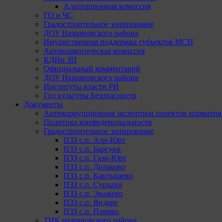
Адаптационная комиссия
ГО и ЧС
Градостроительное зонирование
ДОУ Назрановского района
Имущественная поддержка субъектов МСП
Антинаркотическая комиссия
КДНи ЗП
Официальный комментарий
ДОУ Назрановского района
Институты власти РИ
Год культуры Безопасности
Документы
Антикоррупционная экспертиза проектов норматив
Политика конфиденциальности
Градостроительное зонирование
ПЗЗ с.п. Али-Юрт
ПЗЗ с.п. Барсуки
ПЗЗ с.п. Гази-Юрт
ПЗЗ с.п. Долаково
ПЗЗ с.п. Кантышево
ПЗЗ с.п. Сурхахи
ПЗЗ с.п. Экажево
ПЗЗ с.п. Яндаре
ПЗЗ с.п. Плиево
ТИК назрановского района