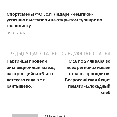
Спортсмены ФОК с.п. Яндаре «Чемпион»
успешно выступили на открытом турнире по
грэпплингу
06.08.2026
ПРЕДЫДУЩАЯ СТАТЬЯ
СЛЕДУЮЩАЯ СТАТЬЯ
Партийцы провели
С 18 по 27 января во
инспекционный выезд
всех регионах нашей
на строящийся объект
страны проводится
детского сада в с.п.
Всероссийская Акция
Кантышево.
памяти «Блокадный
хлеб
О kontent