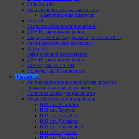
Инвестиции
Антитеррористическая комиссия
Адаптационная комиссия
ГО и ЧС
Градостроительное зонирование
ДОУ Назрановского района
Имущественная поддержка субъектов МСП
Антинаркотическая комиссия
КДНи ЗП
Официальный комментарий
ДОУ Назрановского района
Институты власти РИ
Год культуры Безопасности
Документы
Антикоррупционная экспертиза проектов
нормативных правовых актов
Политика конфиденциальности
Градостроительное зонирование
ПЗЗ с.п. Али-Юрт
ПЗЗ с.п. Барсуки
ПЗЗ с.п. Гази-Юрт
ПЗЗ с.п. Долаково
ПЗЗ с.п. Кантышево
ПЗЗ с.п. Сурхахи
ПЗЗ с.п. Экажево