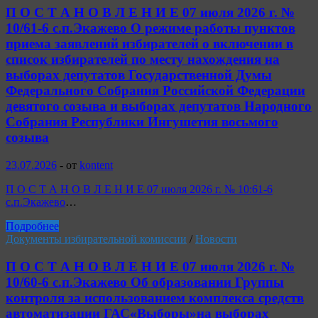
П О С Т А Н О В Л Е Н И Е 07 июля 2026 г. №
10/61-6 с.п.Экажево О режиме работы пунктов
приема заявлений избирателей о включении в
список избирателей по месту нахождения на
выборах депутатов Государственной Думы
Федерального Собрания Российской Федерации
девятого созыва и выборах депутатов Народного
Собрания Республики Ингушетия восьмого
созыва
23.07.2026
-
от
kontent
П О С Т А Н О В Л Е Н И Е 07 июля 2026 г. № 10:61-6
с.п.Экажево
…
Подробнее
Документы избирательной комиссии
/
Новости
П О С Т А Н О В Л Е Н И Е 07 июля 2026 г. №
10/60-6 с.п.Экажево Об образовании Группы
контроля за использованием комплекса средств
автоматизации ГАС«Выборы»на выборах