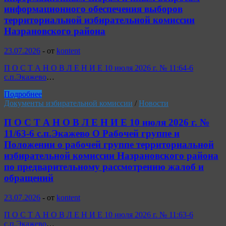
информационного обеспечения выборов
территориальной избирательной комиссии
Назрановского района
23.07.2026
-
от
kontent
П О С Т А Н О В Л Е Н И Е 10 июля 2026 г. № 11:64-6
с.п.Экажево
…
Подробнее
Документы избирательной комиссии
/
Новости
П О С Т А Н О В Л Е Н И Е 10 июля 2026 г. №
11/63-6 с.п.Экажево О Рабочей группе и
Положении о рабочей группе территориальной
избирательной комиссии Назрановского района
по предварительному рассмотрению жалоб и
обращений
23.07.2026
-
от
kontent
П О С Т А Н О В Л Е Н И Е 10 июля 2026 г. № 11:63-6
с.п.Экажево
…