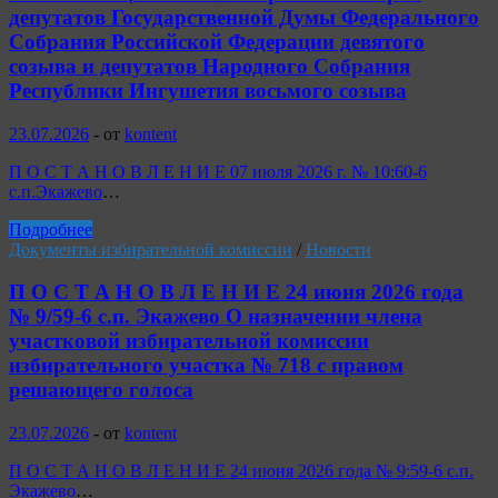
депутатов Государственной Думы Федерального
Собрания Российской Федерации девятого
созыва и депутатов Народного Собрания
Республики Ингушетия восьмого созыва
23.07.2026
-
от
kontent
П О С Т А Н О В Л Е Н И Е 07 июля 2026 г. № 10:60-6
с.п.Экажево
…
Подробнее
Документы избирательной комиссии
/
Новости
П О С Т А Н О В Л Е Н И Е 24 июня 2026 года
№ 9/59-6 с.п. Экажево О назначении члена
участковой избирательной комиссии
избирательного участка № 718 с правом
решающего голоса
23.07.2026
-
от
kontent
П О С Т А Н О В Л Е Н И Е 24 июня 2026 года № 9:59-6 с.п.
Экажево
…