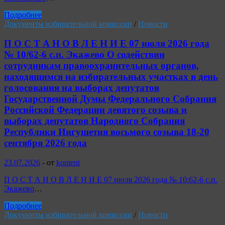
Подробнее
Документы избирательной комиссии
/
Новости
П О С Т А Н О В Л Е Н И Е 07 июля 2026 года
№ 10/62-6 с.п. Экажево О содействии
сотрудникам правоохранительных органов,
находящимся на избирательных участках в день
голосования на выборах депутатов
Государственной Думы Федерального Собрания
Российской Федерации девятого созыва и
выборах депутатов Народного Собрания
Республики Ингушетия восьмого созыва 18-20
сентября 2026 года
23.07.2026
-
от
kontent
П О С Т А Н О В Л Е Н И Е 07 июля 2026 года № 10:62-6 с.п.
Экажево
…
Подробнее
Документы избирательной комиссии
/
Новости