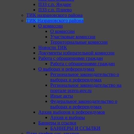
ПЗЗ с.п. Яндаре
ПЗЗ с.п. Плиево
ТИК назрановского района
ТИК Назрановского района
О комиссии
О комиссии
Участковые комиссии
Территориальные комиссии
Новости ТИК
Документы избирательной комиссии
Работа с обращениями граждан
Работа с обращениями граждан
О выборах и референдумах
Региональное законодательство о
выборах и референдумах
Региональное законодательство на
портале pravo.gov.ru
Иные акты
Федеральное законодательство о
выборах и референдумах
Архив выборов и референдумов
Архив и выборы
Баннеры и ссылки
БАННЕРЫ И ССЫЛКИ
План-график гос. закупок