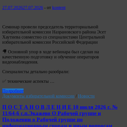
27.07.2026
27.07.2026
-
от
kontent
Семинар провели председатель территориальной
избирательной комиссии Назрановского района Эсет
Хаутиева совместно со специалистами Центральной
избирательной комиссии Российской Федерации
🎥 Основной упор в ходе вебинара был сделан на
качественную подготовку и обучение операторов
видеонаблюдения.
Специалисты детально разобрали:
✅ технические аспекты …
Подробнее
Документы избирательной комиссии
/
Новости
П О С Т А Н О В Л Е Н И Е 10 июля 2026 г. №
11/64-6 с.п.Экажево О Рабочей группе и
Положении о Рабочей группе по
информационным спорам и иным вопросам