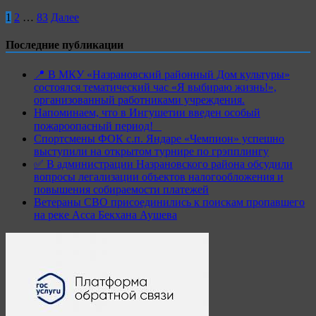
1
2
…
83
Далее
Последние публикации
📍 В МКУ «Назрановский районный Дом культуры»
состоялся тематический час «Я выбираю жизнь!»,
организованный работниками учреждения.
Напоминаем, что в Ингушетии введен особый
пожароопасный период!⁣⁣⠀
Спортсмены ФОК с.п. Яндаре «Чемпион» успешно
выступили на открытом турнире по грэпплингу
✅ В администрации Назрановского района обсудили
вопросы легализации объектов налогообложения и
повышения собираемости платежей
Ветераны СВО присоединились к поискам пропавшего
на реке Асса Бекхана Аушева