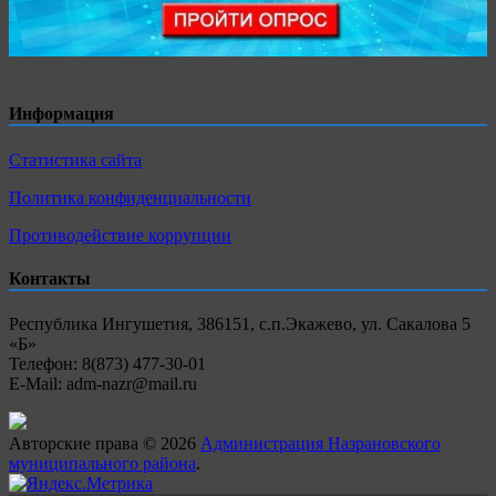
Информация
Статистика сайта
Политика конфиденциальности
Противодействие коррупции
Контакты
Республика Ингушетия, 386151, с.п.Экажево, ул. Сакалова 5
«Б»
Телефон: 8(873) 477-30-01
E-Mail: adm-nazr@mail.ru
Авторские права © 2026
Администрация Назрановского
муниципального района
.