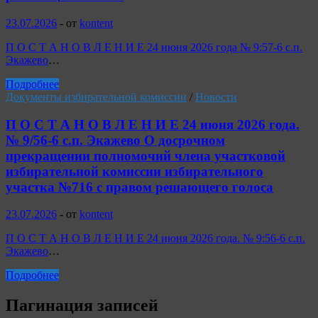
23.07.2026
-
от
kontent
П О С Т А Н О В Л Е Н И Е 24 июня 2026 года № 9:57-6 с.п.
Экажево
…
Подробнее
Документы избирательной комиссии
/
Новости
П О С Т А Н О В Л Е Н И Е 24 июня 2026 года.
№ 9/56-6 с.п. Экажево О досрочном
прекращении полномочий члена участковой
избирательной комиссии избирательного
участка №716 с правом решающего голоса
23.07.2026
-
от
kontent
П О С Т А Н О В Л Е Н И Е 24 июня 2026 года. № 9:56-6 с.п.
Экажево
…
Подробнее
Пагинация записей