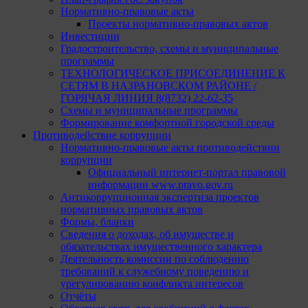
Нормативно-правовые акты
Проекты нормативно-правовых актов
Инвестиции
Градостроительство, схемы и муниципальные
программы
ТЕХНОЛОГИЧЕСКОЕ ПРИСОЕДИНЕНИЕ К
СЕТЯМ В НАЗРАНОВСКОМ РАЙОНЕ /
ГОРЯЧАЯ ЛИНИЯ 8(8732) 22-62-35
Схемы и муниципальные программы
Формирование комфортной городской среды
Противодействие коррупции
Нормативно-правовые акты противодействии
коррупции
Официальный интернет-портал правовой
информации www.pravo.gov.ru
Антикоррупционная экспертиза проектов
нормативных правовых актов
Формы, бланки
Сведения о доходах, об имуществе и
обязательствах имущественного характера
Деятельность комиссии по соблюдению
требований к служебному поведению и
урегулированию конфликта интересов
Отчёты