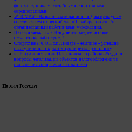
физкультурника масштабными спортивными
соревнованиями
📍 В МКУ «Назрановский районный Дом культуры»
состоялся тематический час «Я выбираю жизнь!»,
организованный работниками учреждения.
Напоминаем, что в Ингушетии введен особый
пожароопасный период!⁣⁣⠀
Спортсмены ФОК с.п. Яндаре «Чемпион» успешно
выступили на открытом турнире по грэпплингу
✅ В администрации Назрановского района обсудили
вопросы легализации объектов налогообложения и
повышения собираемости платежей
Портал Госуслуг