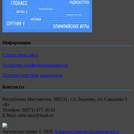
Информация
Статистика сайта
Политика конфиденциальности
Противодействие коррупции
Контакты
Республика Ингушетия, 386151, с.п.Экажево, ул. Сакалова 5
«Б»
Телефон: 8(873) 477-30-01
E-Mail: adm-nazr@mail.ru
Авторские права © 2026
Администрация Назрановского