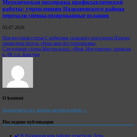
Методическая поддержка профилактической
работы: учреждениям Назрановского района
передали специализированные издания
03.07.2026
Навигация
Предыдущая статья
С ребятами сельского поселения Плиево
проведена беседа «Наш мир без терроризма»
по
Следующая статья
Мастер-класс «Флаг Ингушетии» провели
записям
в ДК с.п. Барсуки
О kontent
Посмотреть все записи автора kontent →
Последние публикации
✔️ В Назрановском районе отметили День