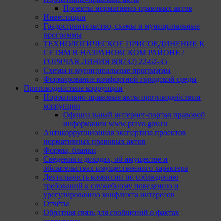
Проекты нормативно-правовых актов
Инвестиции
Градостроительство, схемы и муниципальные
программы
ТЕХНОЛОГИЧЕСКОЕ ПРИСОЕДИНЕНИЕ К
СЕТЯМ В НАЗРАНОВСКОМ РАЙОНЕ /
ГОРЯЧАЯ ЛИНИЯ 8(8732) 22-62-35
Схемы и муниципальные программы
Формирование комфортной городской среды
Противодействие коррупции
Нормативно-правовые акты противодействии
коррупции
Официальный интернет-портал правовой
информации www.pravo.gov.ru
Антикоррупционная экспертиза проектов
нормативных правовых актов
Формы, бланки
Сведения о доходах, об имуществе и
обязательствах имущественного характера
Деятельность комиссии по соблюдению
требований к служебному поведению и
урегулированию конфликта интересов
Отчёты
Обратная связь для сообщений о фактах