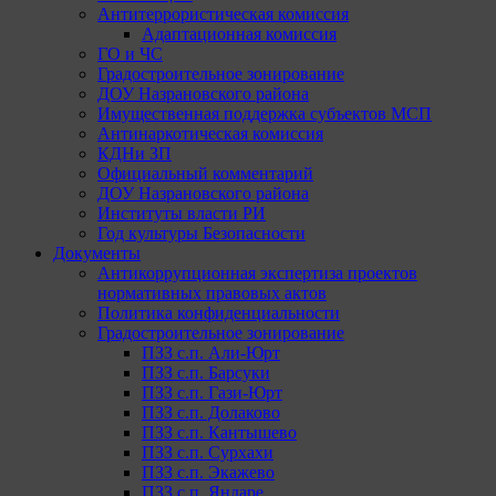
Антитеррористическая комиссия
Адаптационная комиссия
ГО и ЧС
Градостроительное зонирование
ДОУ Назрановского района
Имущественная поддержка субъектов МСП
Антинаркотическая комиссия
КДНи ЗП
Официальный комментарий
ДОУ Назрановского района
Институты власти РИ
Год культуры Безопасности
Документы
Антикоррупционная экспертиза проектов
нормативных правовых актов
Политика конфиденциальности
Градостроительное зонирование
ПЗЗ с.п. Али-Юрт
ПЗЗ с.п. Барсуки
ПЗЗ с.п. Гази-Юрт
ПЗЗ с.п. Долаково
ПЗЗ с.п. Кантышево
ПЗЗ с.п. Сурхахи
ПЗЗ с.п. Экажево
ПЗЗ с.п. Яндаре