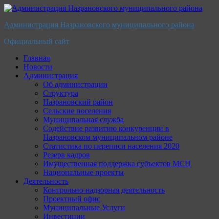
Перейти
к
Администрация Назрановского муниципального района
содержимому
Официальный сайт
Главная
Новости
Администрация
Об администрации
Структура
Назрановский район
Сельские поселения
Муниципальная служба
Содействие развитию конкуренции в
Назрановском муниципальном районе
Статистика по переписи населения 2020
Резерв кадров
Имущественная поддержка субъектов МСП
Национальные проекты
Деятельность
Контрольно-надзорная деятельность
Проектный офис
Муниципальные Услуги
Инвестиции