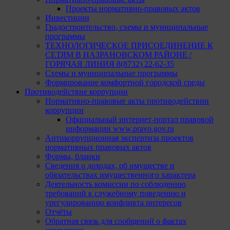
Проекты нормативно-правовых актов
Инвестиции
Градостроительство, схемы и муниципальные
программы
ТЕХНОЛОГИЧЕСКОЕ ПРИСОЕДИНЕНИЕ К
СЕТЯМ В НАЗРАНОВСКОМ РАЙОНЕ /
ГОРЯЧАЯ ЛИНИЯ 8(8732) 22-62-35
Схемы и муниципальные программы
Формирование комфортной городской среды
Противодействие коррупции
Нормативно-правовые акты противодействии
коррупции
Официальный интернет-портал правовой
информации www.pravo.gov.ru
Антикоррупционная экспертиза проектов
нормативных правовых актов
Формы, бланки
Сведения о доходах, об имуществе и
обязательствах имущественного характера
Деятельность комиссии по соблюдению
требований к служебному поведению и
урегулированию конфликта интересов
Отчёты
Обратная связь для сообщений о фактах