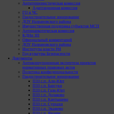
Антитеррористическая комиссия
Адаптационная комиссия
ГО и ЧС
Градостроительное зонирование
ДОУ Назрановского района
Имущественная поддержка субъектов МСП
Антинаркотическая комиссия
КДНи ЗП
Официальный комментарий
ДОУ Назрановского района
Институты власти РИ
Год культуры Безопасности
Документы
Антикоррупционная экспертиза проектов
нормативных правовых актов
Политика конфиденциальности
Градостроительное зонирование
ПЗЗ с.п. Али-Юрт
ПЗЗ с.п. Барсуки
ПЗЗ с.п. Гази-Юрт
ПЗЗ с.п. Долаково
ПЗЗ с.п. Кантышево
ПЗЗ с.п. Сурхахи
ПЗЗ с.п. Экажево
ПЗЗ с.п. Яндаре