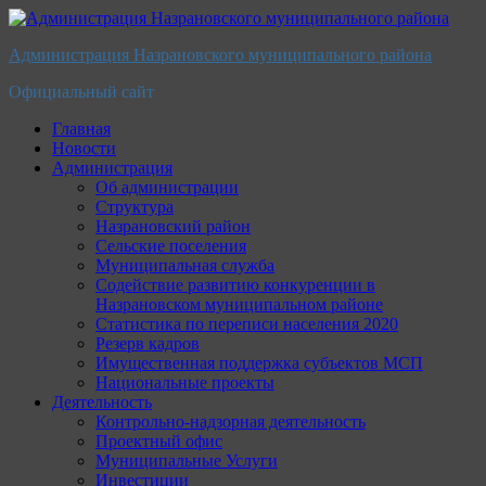
Перейти
к
Администрация Назрановского муниципального района
содержимому
Официальный сайт
Главная
Новости
Администрация
Об администрации
Структура
Назрановский район
Сельские поселения
Муниципальная служба
Содействие развитию конкуренции в
Назрановском муниципальном районе
Статистика по переписи населения 2020
Резерв кадров
Имущественная поддержка субъектов МСП
Национальные проекты
Деятельность
Контрольно-надзорная деятельность
Проектный офис
Муниципальные Услуги
Инвестиции