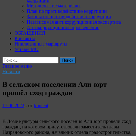
коррупции
Методические материалы
План по противодействию коррупции
Законы по противодействию коррупции
Независимая антикоррупционная экспертиза
Антикоррупционное просвещение
ОБРАЩЕНИЯ
Контакты
Инклюзивные маршруты
Уставы МО
Найти:
Главное меню
Новости
В сельском поселении Али-юрт
прошёл сход граждан
17.06.2022
-
от
kontent
В Доме культуры сельского поселения Али-юрт провели сход
граждан, на котором присутствовали заместитель главы
Назрановского района, начальник отдела градостроительства,