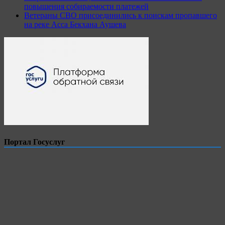
повышения собираемости платежей
Ветераны СВО присоединились к поискам пропавшего
на реке Асса Бекхана Аушева
Портал Госуслуг