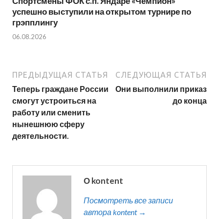
Спортсмены ФОК с.п. Яндаре «Чемпион»
успешно выступили на открытом турнире по
грэпплингу
06.08.2026
ПРЕДЫДУЩАЯ СТАТЬЯ
СЛЕДУЮЩАЯ СТАТЬЯ
Теперь граждане России
Они выполнили приказ
смогут устроиться на
до конца
работу или сменить
нынешнюю сферу
деятельности.
О kontent
Посмотреть все записи
автора kontent →