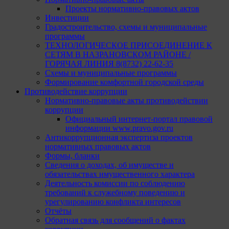
Проекты нормативно-правовых актов
Инвестиции
Градостроительство, схемы и муниципальные
программы
ТЕХНОЛОГИЧЕСКОЕ ПРИСОЕДИНЕНИЕ К
СЕТЯМ В НАЗРАНОВСКОМ РАЙОНЕ /
ГОРЯЧАЯ ЛИНИЯ 8(8732) 22-62-35
Схемы и муниципальные программы
Формирование комфортной городской среды
Противодействие коррупции
Нормативно-правовые акты противодействии
коррупции
Официальный интернет-портал правовой
информации www.pravo.gov.ru
Антикоррупционная экспертиза проектов
нормативных правовых актов
Формы, бланки
Сведения о доходах, об имуществе и
обязательствах имущественного характера
Деятельность комиссии по соблюдению
требований к служебному поведению и
урегулированию конфликта интересов
Отчёты
Обратная связь для сообщений о фактах