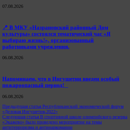
07.08.2026
📍 В МКУ «Назрановский районный Дом
культуры» состоялся тематический час «Я
выбираю жизнь!», организованный
работниками учреждения.
06.08.2026
Напоминаем, что в Ингушетии введен особый
пожароопасный период!⁣⁣⠀
06.08.2026
Навигация
Предыдущая статья
Республиканский экономический форум
«Деловая Ингушетия-2022»
по
Следующая статья
В спортивной школе олимпийского резерва
записям
«Экажево» было проведено мероприятие на темы
антитерроризма и антинаркомании