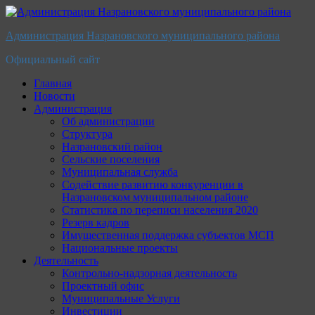
Перейти
к
Администрация Назрановского муниципального района
содержимому
Официальный сайт
Главная
Новости
Администрация
Об администрации
Структура
Назрановский район
Сельские поселения
Муниципальная служба
Содействие развитию конкуренции в
Назрановском муниципальном районе
Статистика по переписи населения 2020
Резерв кадров
Имущественная поддержка субъектов МСП
Национальные проекты
Деятельность
Контрольно-надзорная деятельность
Проектный офис
Муниципальные Услуги
Инвестиции