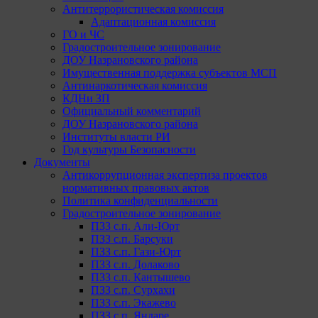
Антитеррористическая комиссия
Адаптационная комиссия
ГО и ЧС
Градостроительное зонирование
ДОУ Назрановского района
Имущественная поддержка субъектов МСП
Антинаркотическая комиссия
КДНи ЗП
Официальный комментарий
ДОУ Назрановского района
Институты власти РИ
Год культуры Безопасности
Документы
Антикоррупционная экспертиза проектов
нормативных правовых актов
Политика конфиденциальности
Градостроительное зонирование
ПЗЗ с.п. Али-Юрт
ПЗЗ с.п. Барсуки
ПЗЗ с.п. Гази-Юрт
ПЗЗ с.п. Долаково
ПЗЗ с.п. Кантышево
ПЗЗ с.п. Сурхахи
ПЗЗ с.п. Экажево
ПЗЗ с.п. Яндаре