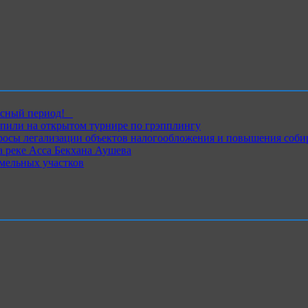
ный период!⁣⁣⠀
пили на открытом турнире по грэпплингу
росы легализации объектов налогообложения и повышения соби
 реке Асса Бекхана Аушева
емельных участков