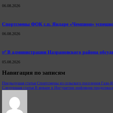
06.08.2026
Спортсмены ФОК с.п. Яндаре «Чемпион» успешно
06.08.2026
✅ В администрации Назрановского района обсуд
05.08.2026
Навигация по записям
Предыдущая статья
Спортсмены из сельского поселения Гази-Ю
Следующая статья
В январе в Ингушетии инфляция продолжила