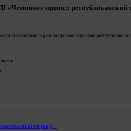
СШ «Чемпион» прошел республиканский 
ндаре Назрановского района провела открытый республиканский
ющими.
:
ароопасный период!⁣⁣⠀