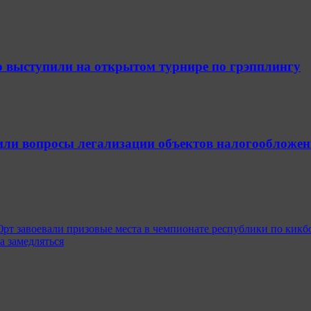
 выступили на открытом турнире по грэпплингу
или вопросы легализации объектов налогообложен
рт завоевали призовые места в чемпионате республики по кикб
 замедляться