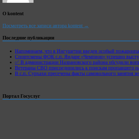
О kontent
Посмотреть все записи автора kontent →
Последние публикации
Напоминаем, что в Ингушетии введен особый пожароопас
Спортсмены ФОК с.п. Яндаре «Чемпион» успешно высту
✅ В администрации Назрановского района обсудили воп
Ветераны СВО присоединились к поискам пропавшего на
В с.п. Сурхахи пресечены факты самовольного занятия з
Портал Госуслуг