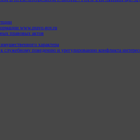
упции
ормации www.pravo.gov.ru
ных правовых актов
х имущественного характера
 к служебному поведению и урегулированию конфликта интерес