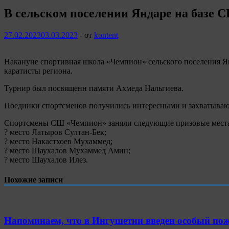
В сельском поселении Яндаре на базе 
27.02.2023
03.03.2023
-
от
kontent
Накануне спортивная школа «Чемпион» сельского поселения Я
каратисты региона.
Турнир был посвященн памяти Ахмеда Нальгиева.
Поединки спортсменов получились интересными и захватыва
Спортсмены СШ «Чемпион» заняли следующие призовые места
? место Латыров Султан-Бек;
? место Накастхоев Мухаммед;
? место Шаухалов Мухаммед Амин;
? место Шаухалов Илез.
Похожие записи
Напоминаем, что в Ингушетии введен особый пож