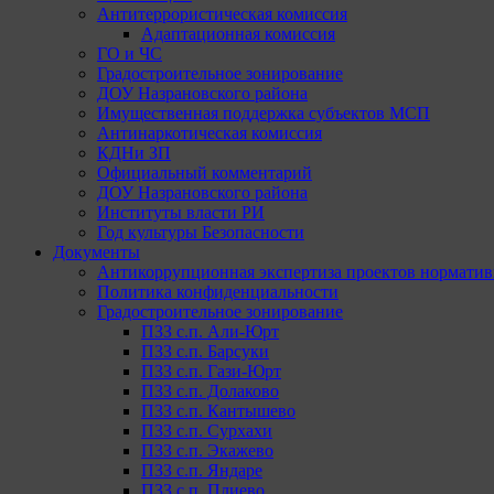
Антитеррористическая комиссия
Адаптационная комиссия
ГО и ЧС
Градостроительное зонирование
ДОУ Назрановского района
Имущественная поддержка субъектов МСП
Антинаркотическая комиссия
КДНи ЗП
Официальный комментарий
ДОУ Назрановского района
Институты власти РИ
Год культуры Безопасности
Документы
Антикоррупционная экспертиза проектов норматив
Политика конфиденциальности
Градостроительное зонирование
ПЗЗ с.п. Али-Юрт
ПЗЗ с.п. Барсуки
ПЗЗ с.п. Гази-Юрт
ПЗЗ с.п. Долаково
ПЗЗ с.п. Кантышево
ПЗЗ с.п. Сурхахи
ПЗЗ с.п. Экажево
ПЗЗ с.п. Яндаре
ПЗЗ с.п. Плиево