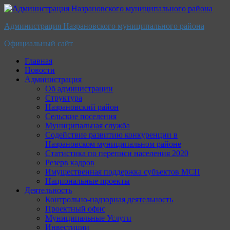
Перейти
к
Администрация Назрановского муниципального района
содержимому
Официальный сайт
Главная
Новости
Администрация
Об администрации
Структура
Назрановский район
Сельские поселения
Муниципальная служба
Содействие развитию конкуренции в
Назрановском муниципальном районе
Статистика по переписи населения 2020
Резерв кадров
Имущественная поддержка субъектов МСП
Национальные проекты
Деятельность
Контрольно-надзорная деятельность
Проектный офис
Муниципальные Услуги
Инвестиции