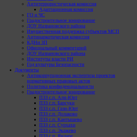
Антитеррористическая комиссия
Адаптационная комиссия
ГО и ЧС
Градостроительное зонирование
ДОУ Назрановского района
Имущественная поддержка субъектов МСП
Антинаркотическая комиссия
КДНи ЗП
Официальный комментарий
ДОУ Назрановского района
Институты власти РИ
Год культуры Безопасности
Документы
Антикоррупционная экспертиза проектов
нормативных правовых актов
Политика конфиденциальности
Градостроительное зонирование
ПЗЗ с.п. Али-Юрт
ПЗЗ с.п. Барсуки
ПЗЗ с.п. Гази-Юрт
ПЗЗ с.п. Долаково
ПЗЗ с.п. Кантышево
ПЗЗ с.п. Сурхахи
ПЗЗ с.п. Экажево
ПЗЗ с.п. Яндаре