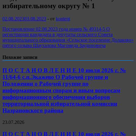
избирательному округу № 1
02.08.2023
03.08.2023
-
от
kontent
Постановление 02.08.2023 года номер № 49314-5 О
регистрации кандидата в депутаты сельского Совета
муниципального образования «Сельское поселение Долаково»
пятого созыва Шаухалова Магомеда Заудиновича
Похожие записи
П О С Т А Н О В Л Е Н И Е 10 июля 2026 г. №
11/64-6 с.п.Экажево О Рабочей группе и
Положении о Рабочей группе по
информационным спорам и иным вопросам
информационного обеспечения выборов
территориальной избирательной комиссии
Назрановского района
23.07.2026
П О С Т А Н О В Л Е Н И Е 10 июля 2026 г. №