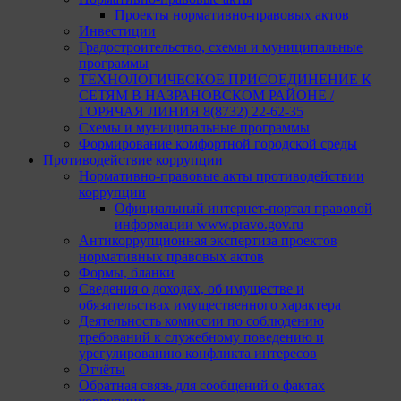
Проекты нормативно-правовых актов
Инвестиции
Градостроительство, схемы и муниципальные
программы
ТЕХНОЛОГИЧЕСКОЕ ПРИСОЕДИНЕНИЕ К
СЕТЯМ В НАЗРАНОВСКОМ РАЙОНЕ /
ГОРЯЧАЯ ЛИНИЯ 8(8732) 22-62-35
Схемы и муниципальные программы
Формирование комфортной городской среды
Противодействие коррупции
Нормативно-правовые акты противодействии
коррупции
Официальный интернет-портал правовой
информации www.pravo.gov.ru
Антикоррупционная экспертиза проектов
нормативных правовых актов
Формы, бланки
Сведения о доходах, об имуществе и
обязательствах имущественного характера
Деятельность комиссии по соблюдению
требований к служебному поведению и
урегулированию конфликта интересов
Отчёты
Обратная связь для сообщений о фактах