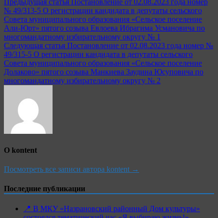
Навигация
Предыдущая статья
Постановление от 02.08.2023 года номер
№ 49/313-5 О регистрации кандидата в депутаты сельского
по
Совета муниципального образования «Сельское поселение
записям
Али-Юрт» пятого созыва Евлоева Ибрагима Усмановича по
многомандатному избирательному округу № 1
Следующая статья
Постановление от 02.08.2023 года номер №
49/315-5 О регистрации кандидата в депутаты сельского
Совета муниципального образования «Сельское поселение
Долаково» пятого созыва Манкиева Заудина Юсуповича по
многомандатному избирательному округу № 2
О kontent
Посмотреть все записи автора kontent →
Последние публикации
📍 В МКУ «Назрановский районный Дом культуры»
состоялся тематический час «Я выбираю жизнь!»,