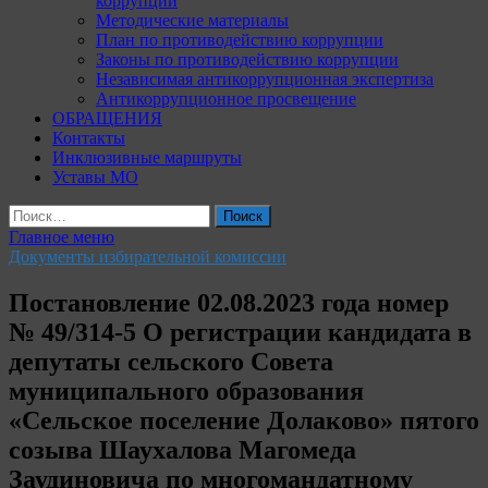
коррупции
Методические материалы
План по противодействию коррупции
Законы по противодействию коррупции
Независимая антикоррупционная экспертиза
Антикоррупционное просвещение
ОБРАЩЕНИЯ
Контакты
Инклюзивные маршруты
Уставы МО
Найти:
Главное меню
Документы избирательной комиссии
Постановление 02.08.2023 года номер
№ 49/314-5 О регистрации кандидата в
депутаты сельского Совета
муниципального образования
«Сельское поселение Долаково» пятого
созыва Шаухалова Магомеда
Заудиновича по многомандатному