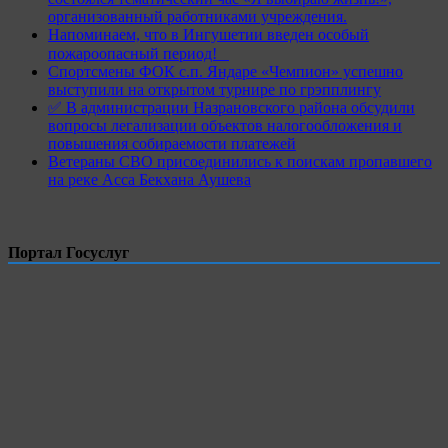
организованный работниками учреждения.
Напоминаем, что в Ингушетии введен особый
пожароопасный период!⁣⁣⠀
Спортсмены ФОК с.п. Яндаре «Чемпион» успешно
выступили на открытом турнире по грэпплингу
✅ В администрации Назрановского района обсудили
вопросы легализации объектов налогообложения и
повышения собираемости платежей
Ветераны СВО присоединились к поискам пропавшего
на реке Асса Бекхана Аушева
Портал Госуслуг