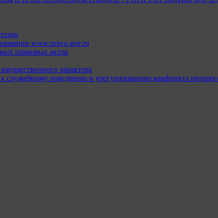
упции
ормации www.pravo.gov.ru
ных правовых актов
х имущественного характера
 к служебному поведению и урегулированию конфликта интерес