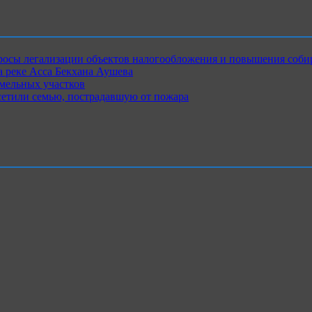
росы легализации объектов налогообложения и повышения соби
 реке Асса Бекхана Аушева
емельных участков
сетили семью, пострадавшую от пожара