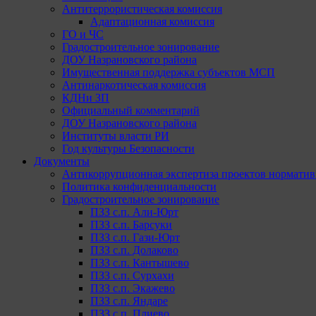
Антитеррористическая комиссия
Адаптационная комиссия
ГО и ЧС
Градостроительное зонирование
ДОУ Назрановского района
Имущественная поддержка субъектов МСП
Антинаркотическая комиссия
КДНи ЗП
Официальный комментарий
ДОУ Назрановского района
Институты власти РИ
Год культуры Безопасности
Документы
Антикоррупционная экспертиза проектов норматив
Политика конфиденциальности
Градостроительное зонирование
ПЗЗ с.п. Али-Юрт
ПЗЗ с.п. Барсуки
ПЗЗ с.п. Гази-Юрт
ПЗЗ с.п. Долаково
ПЗЗ с.п. Кантышево
ПЗЗ с.п. Сурхахи
ПЗЗ с.п. Экажево
ПЗЗ с.п. Яндаре
ПЗЗ с.п. Плиево