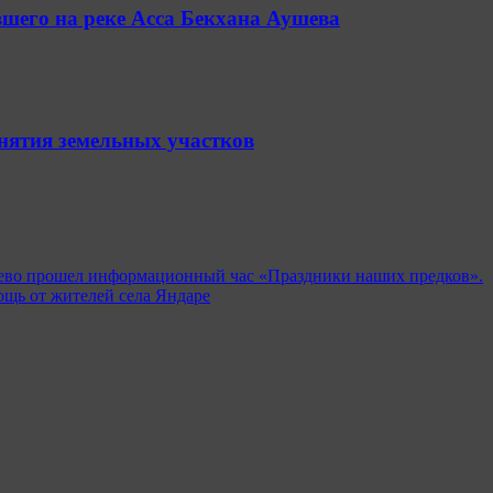
шего на реке Асса Бекхана Аушева
анятия земельных участков
шево прошел информационный час «Праздники наших предков».
щь от жителей села Яндаре