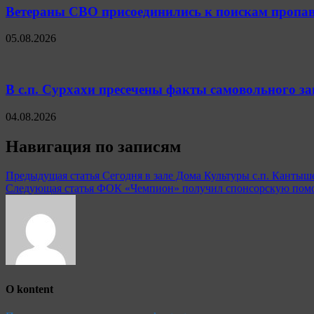
Ветераны СВО присоединились к поискам пропав
05.08.2026
В с.п. Сурхахи пресечены факты самовольного з
04.08.2026
Навигация по записям
Предыдущая статья
Сегодня в зале Дома Культуры с.п. Канты
Следующая статья
ФОК «Чемпион» получил спонсорскую помо
О kontent