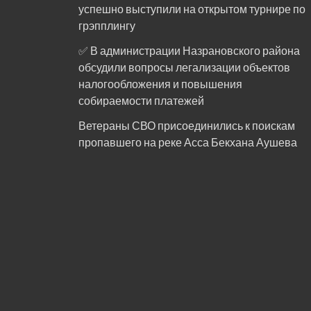
успешно выступили на открытом турнире по
грэпплингу
✅ В администрации Назрановского района
обсудили вопросы легализации объектов
налогообложения и повышения
собираемости платежей
Ветераны СВО присоединились к поискам
пропавшего на реке Асса Бекхана Аушева