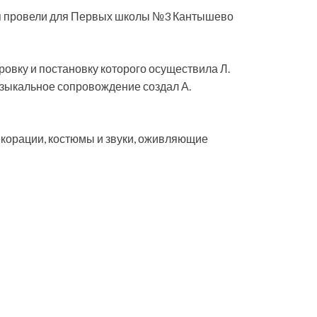
ия провели для Первых школы №3 Кантышево
ровку и постановку которого осуществила Л.
узыкальное сопровождение создал А.
 декорации, костюмы и звуки, оживляющие