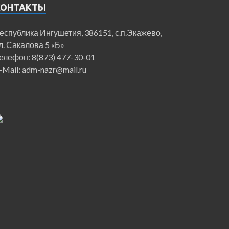
КОНТАКТЫ
еспублика Ингушетия, 386151, с.п.Экажево,
л. Сакалова 5 «Б»
елефон: 8(873) 477-30-01
-Mail: adm-nazr@mail.ru