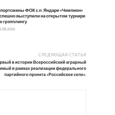
портсмены ФОК с.п. Яндаре «Чемпион»
спешно выступили на открытом турнире
о грэпплингу
6.08.2026
СЛЕДУЮЩАЯ СТАТЬЯ
ервый в истории Всероссийский аграрный
димый в рамках реализации федерального
партийного проекта «Российское село».