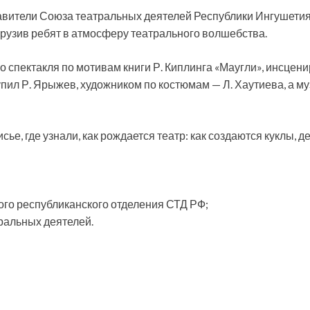
авители Союза театральных деятелей Республики Ингушет
грузив ребят в атмосферу театрального волшебства.
спектакля по мотивам книги Р. Киплинга «Маугли», инсцени
ил Р. Ярыжев, художником по костюмам — Л. Хаутиева, а м
сье, где узнали, как рождается театр: как создаются куклы,
ого республиканского отделения СТД РФ;
ральных деятелей.