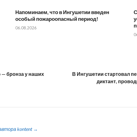
Напоминаем, что в Ингушетии введен
С
особый пожароопасный период!⁣⁣⠀
у
п
06.08.2026
0
 — бронза у наших
В Ингушетии стартовал п
диктант, прово
автора kontent →