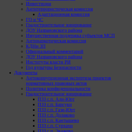
Инвестиции
Антитеррористическая комиссия
Адаптационная комиссия
ГО и ЧС
Градостроительное зонирование
ДОУ Назрановского района
Имущественная поддержка субъектов МСП
Антинаркотическая комиссия
КДНи ЗП
Официальный комментарий
ДОУ Назрановского района
Институты власти РИ
Год культуры Безопасности
Документы
Антикоррупционная экспертиза проектов
нормативных правовых актов
Политика конфиденциальности
Градостроительное зонирование
ПЗЗ с.п. Али-Юрт
ПЗЗ с.п. Барсуки
ПЗЗ с.п. Гази-Юрт
ПЗЗ с.п. Долаково
ПЗЗ с.п. Кантышево
ПЗЗ с.п. Сурхахи
ПЗЗ с.п. Экажево