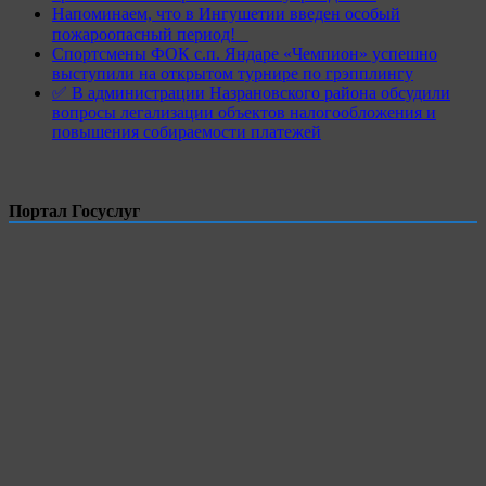
Напоминаем, что в Ингушетии введен особый
пожароопасный период!⁣⁣⠀
Спортсмены ФОК с.п. Яндаре «Чемпион» успешно
выступили на открытом турнире по грэпплингу
✅ В администрации Назрановского района обсудили
вопросы легализации объектов налогообложения и
повышения собираемости платежей
Портал Госуслуг