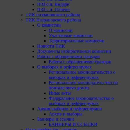
ПЗЗ с.п. Яндаре
ПЗЗ с.п. Плиево
ТИК назрановского района
ТИК Назрановского района
О комиссии
О комиссии
Участковые комиссии
Территориальные комиссии
Новости ТИК
Документы избирательной комиссии
Работа с обращениями граждан
Работа с обращениями граждан
О выборах и референдумах
Региональное законодательство о
выборах и референдумах
Региональное законодательство на
портале pravo.gov.ru
Иные акты
Федеральное законодательство о
выборах и референдумах
Архив выборов и референдумов
Архив и выборы
Баннеры и ссылки
БАННЕРЫ И ССЫЛКИ
План-график гос. закупок