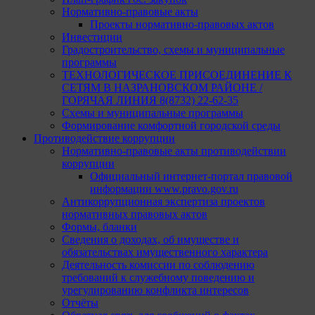
Нормативно-правовые акты
Проекты нормативно-правовых актов
Инвестиции
Градостроительство, схемы и муниципальные
программы
ТЕХНОЛОГИЧЕСКОЕ ПРИСОЕДИНЕНИЕ К
СЕТЯМ В НАЗРАНОВСКОМ РАЙОНЕ /
ГОРЯЧАЯ ЛИНИЯ 8(8732) 22-62-35
Схемы и муниципальные программы
Формирование комфортной городской среды
Противодействие коррупции
Нормативно-правовые акты противодействии
коррупции
Официальный интернет-портал правовой
информации www.pravo.gov.ru
Антикоррупционная экспертиза проектов
нормативных правовых актов
Формы, бланки
Сведения о доходах, об имуществе и
обязательствах имущественного характера
Деятельность комиссии по соблюдению
требований к служебному поведению и
урегулированию конфликта интересов
Отчёты