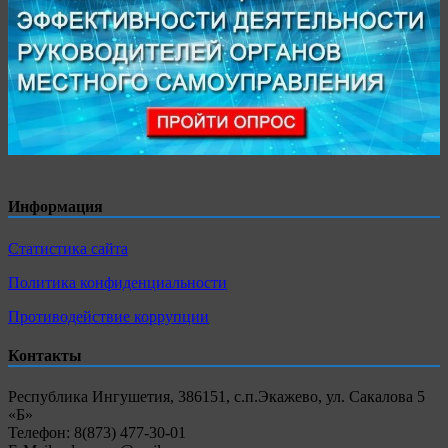
Информация
Статистика сайта
Политика конфиденциальности
Противодействие коррупции
Контакты
Республика Ингушетия, 386151, с.п.Экажево, ул. Сакалова 5
«Б»
Телефон: 8(873) 477-30-01