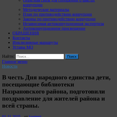
Обратная связь для сообщений о фактах
коррупции
Методические материалы
План по противодействию коррупции
Законы по противодействию коррупции
Независимая антикоррупционная экспертиза
Антикоррупционное просвещение
ОБРАЩЕНИЯ
Контакты
Инклюзивные маршруты
Уставы МО
Найти:
Главное меню
Новости
В честь Дня народного единства дети,
посещающие библиотеки
Назрановского района, подготовили
поздравление для жителей района и
всей страны.
01.11.2025
-
от
kontent