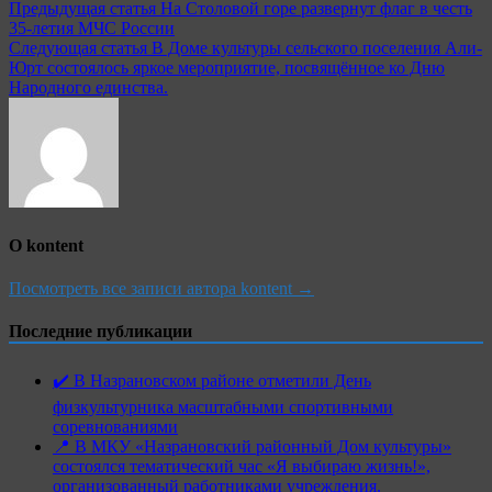
Предыдущая статья
На Столовой горе развернут флаг в честь
35-летия МЧС России
Следующая статья
В Доме культуры сельского поселения Али-
Юрт состоялось яркое мероприятие, посвящённое ко Дню
Народного единства.
О kontent
Посмотреть все записи автора kontent →
Последние публикации
✔️ В Назрановском районе отметили День
физкультурника масштабными спортивными
соревнованиями
📍 В МКУ «Назрановский районный Дом культуры»
состоялся тематический час «Я выбираю жизнь!»,
организованный работниками учреждения.