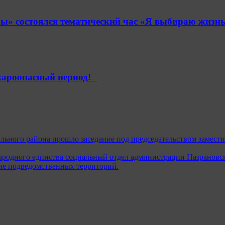
» состоялся тематический час «Я выбираю жизнь
ароопасный период!⁣⁣⠀
ьного района прошло заседание под председательством замест
ародного единства социальный отдел администрации Назрановск
ие подведомственных территорий.