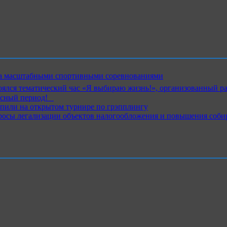
ика масштабными спортивными соревнованиями
ялся тематический час «Я выбираю жизнь!», организованный р
ный период!⁣⁣⠀
пили на открытом турнире по грэпплингу
росы легализации объектов налогообложения и повышения соби