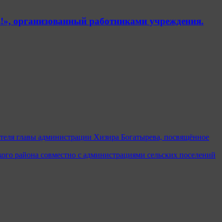
!», организованный работниками учреждения.
ителя главы администрации Хизира Богатырева, посвящённое
ого района совместно с администрациями сельских поселений