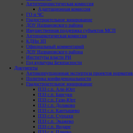
Антитеррористическая комиссия
Адаптационная комиссия
ГО и ЧС
Градостроительное зонирование
ДОУ Назрановского района
Имущественная поддержка субъектов МСП
Антинаркотическая комиссия
КДНи ЗП
Официальный комментарий
ДОУ Назрановского района
Институты власти РИ
Год культуры Безопасности
Документы
Антикоррупционная экспертиза проектов норматив
Политика конфиденциальности
Градостроительное зонирование
ПЗЗ с.п. Али-Юрт
ПЗЗ с.п. Барсуки
ПЗЗ с.п. Гази-Юрт
ПЗЗ с.п. Долаково
ПЗЗ с.п. Кантышево
ПЗЗ с.п. Сурхахи
ПЗЗ с.п. Экажево
ПЗЗ с.п. Яндаре
ПЗЗ с.п. Плиево