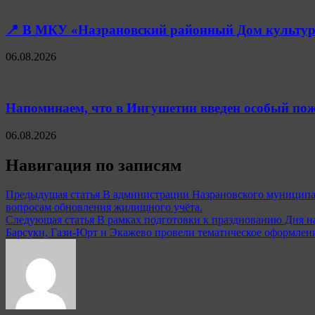
📍 В МКУ «Назрановский районный Дом культуры
06.08.2026
Напоминаем, что в Ингушетии введен особый пож
06.08.2026
Навигация по записям
Предыдущая статья
В администрации Назрановского муниципал
вопросам обновления жилищного учёта.
Следующая статья
В рамках подготовки к празднованию Дня н
Барсуки, Гази-Юрт и Экажево провели тематическое оформлен