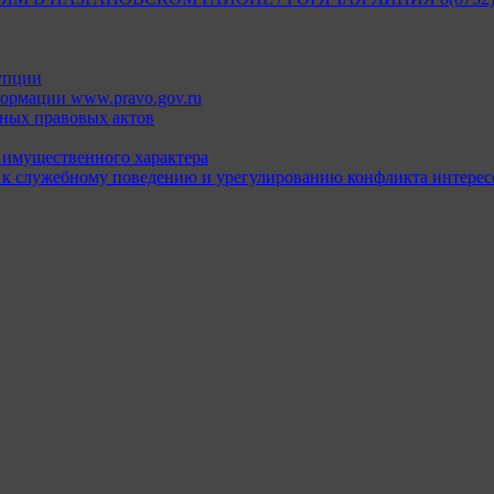
упции
ормации www.pravo.gov.ru
ных правовых актов
х имущественного характера
 к служебному поведению и урегулированию конфликта интерес