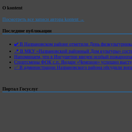
О kontent
Посмотреть все записи автора kontent →
Последние публикации
✔️ В Назрановском районе отметили День физкультурн
📍 В МКУ «Назрановский районный Дом культуры» состо
Напоминаем, что в Ингушетии введен особый пожароопас
Спортсмены ФОК с.п. Яндаре «Чемпион» успешно высту
✅ В администрации Назрановского района обсудили воп
Портал Госуслуг