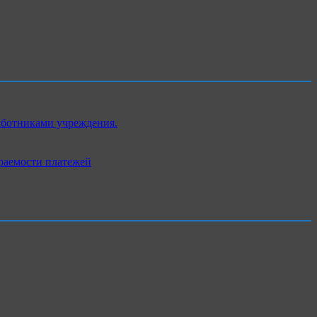
аботниками учреждения.
раемости платежей