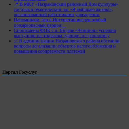
📍 В МКУ «Назрановский районный Дом культуры»
состоялся тематический час «Я выбираю жизнь!»,
организованный работниками учреждения.
Напоминаем, что в Ингушетии введен особый
пожароопасный период!⁣⁣⠀
Спортсмены ФОК с.п. Яндаре «Чемпион» успешно
выступили на открытом турнире по грэпплингу
✅ В администрации Назрановского района обсудили
вопросы легализации объектов налогообложения и
повышения собираемости платежей
Портал Госуслуг