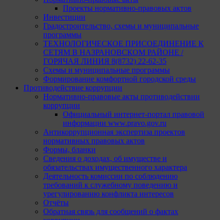
Проекты нормативно-правовых актов
Инвестиции
Градостроительство, схемы и муниципальные
программы
ТЕХНОЛОГИЧЕСКОЕ ПРИСОЕДИНЕНИЕ К
СЕТЯМ В НАЗРАНОВСКОМ РАЙОНЕ /
ГОРЯЧАЯ ЛИНИЯ 8(8732) 22-62-35
Схемы и муниципальные программы
Формирование комфортной городской среды
Противодействие коррупции
Нормативно-правовые акты противодействии
коррупции
Официальный интернет-портал правовой
информации www.pravo.gov.ru
Антикоррупционная экспертиза проектов
нормативных правовых актов
Формы, бланки
Сведения о доходах, об имуществе и
обязательствах имущественного характера
Деятельность комиссии по соблюдению
требований к служебному поведению и
урегулированию конфликта интересов
Отчёты
Обратная связь для сообщений о фактах