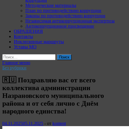
коррупции
Методические материалы
План по противодействию коррупции
Законы по противодействию коррупции
Независимая антикоррупционная экспертиза
Антикоррупционное просвещение
ОБРАЩЕНИЯ
Контакты
Инклюзивные маршруты
Уставы МО
Найти:
Главное меню
Без рубрики
🇷🇺 Поздравляю вас от всего
коллектива администрации
Назрановского муниципального
района и от себя лично с Днём
народного единства!
04.11.2025
05.11.2025
-
от
kontent