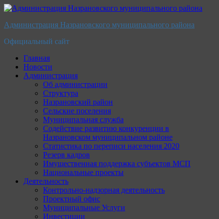
Перейти
к
Администрация Назрановского муниципального района
содержимому
Официальный сайт
Главная
Новости
Администрация
Об администрации
Структура
Назрановский район
Сельские поселения
Муниципальная служба
Содействие развитию конкуренции в
Назрановском муниципальном районе
Статистика по переписи населения 2020
Резерв кадров
Имущественная поддержка субъектов МСП
Национальные проекты
Деятельность
Контрольно-надзорная деятельность
Проектный офис
Муниципальные Услуги
Инвестиции