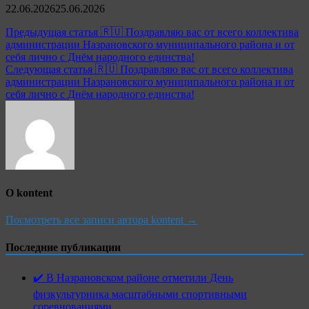
22.06.2026
25.06.2026
Навигация
Предыдущая статья
🇷🇺 Поздравляю вас от всего коллектива
администрации Назрановского муниципального района и от
по
себя лично с Днём народного единства!
записям
Следующая статья
🇷🇺 Поздравляю вас от всего коллектива
администрации Назрановского муниципального района и от
себя лично с Днём народного единства!
О kontent
Посмотреть все записи автора kontent →
Последние публикации
✔️ В Назрановском районе отметили День
физкультурника масштабными спортивными
соревнованиями