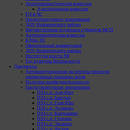
Антитеррористическая комиссия
Адаптационная комиссия
ГО и ЧС
Градостроительное зонирование
ДОУ Назрановского района
Имущественная поддержка субъектов МСП
Антинаркотическая комиссия
КДНи ЗП
Официальный комментарий
ДОУ Назрановского района
Институты власти РИ
Год культуры Безопасности
Документы
Антикоррупционная экспертиза проектов
нормативных правовых актов
Политика конфиденциальности
Градостроительное зонирование
ПЗЗ с.п. Али-Юрт
ПЗЗ с.п. Барсуки
ПЗЗ с.п. Гази-Юрт
ПЗЗ с.п. Долаково
ПЗЗ с.п. Кантышево
ПЗЗ с.п. Сурхахи
ПЗЗ с.п. Экажево
ПЗЗ с.п. Яндаре