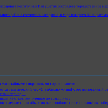
миссариата Республики Ингушетия состоялось торжественное ме
ого района состоялось заседание, в ходе которого были рассм
ика масштабными спортивными соревнованиями
ялся тематический час «Я выбираю жизнь!», организованный р
ный период!⁣⁣⠀
пили на открытом турнире по грэпплингу
росы легализации объектов налогообложения и повышения соби