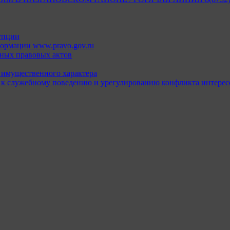
упции
ормации www.pravo.gov.ru
ных правовых актов
х имущественного характера
 к служебному поведению и урегулированию конфликта интерес