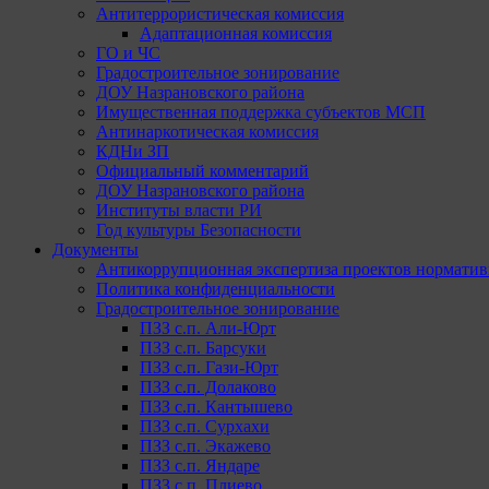
Антитеррористическая комиссия
Адаптационная комиссия
ГО и ЧС
Градостроительное зонирование
ДОУ Назрановского района
Имущественная поддержка субъектов МСП
Антинаркотическая комиссия
КДНи ЗП
Официальный комментарий
ДОУ Назрановского района
Институты власти РИ
Год культуры Безопасности
Документы
Антикоррупционная экспертиза проектов норматив
Политика конфиденциальности
Градостроительное зонирование
ПЗЗ с.п. Али-Юрт
ПЗЗ с.п. Барсуки
ПЗЗ с.п. Гази-Юрт
ПЗЗ с.п. Долаково
ПЗЗ с.п. Кантышево
ПЗЗ с.п. Сурхахи
ПЗЗ с.п. Экажево
ПЗЗ с.п. Яндаре
ПЗЗ с.п. Плиево