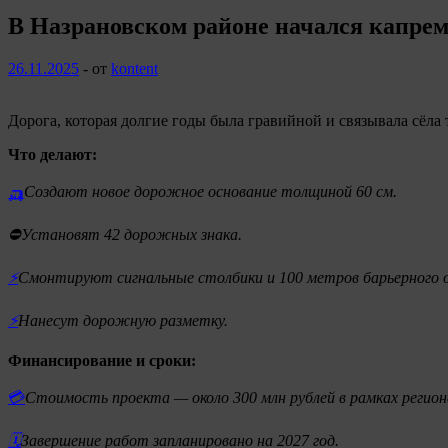
В Назрановском районе начался капрем
26.11.2025
-
от
kontent
Дорога, которая долгие годы была гравийной и связывала сёла 
Что делают:
🛺
Создают новое дорожное основание толщиной 60 см.
⛔Установят 42 дорожных знака.
⚡️
Смонтируют сигнальные столбики и 100 метров барьерного 
⚡️
Нанесут дорожную разметку.
Финансирование и сроки:
💳
Стоимость проекта — около 300 млн рублей в рамках регио
🗓️
Завершение работ запланировано на 2027 год.