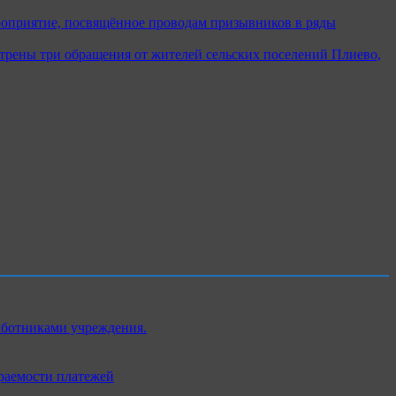
роприятие, посвящённое проводам призывников в ряды
отрены три обращения от жителей сельских поселений Плиево,
аботниками учреждения.
раемости платежей