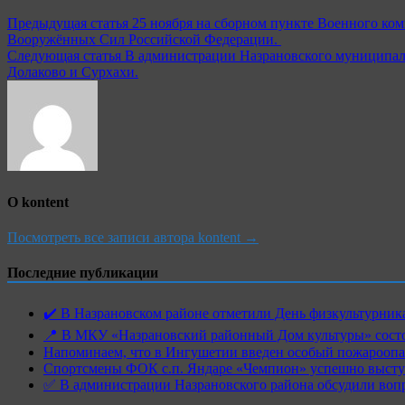
Предыдущая статья
25 ноября на сборном пункте Военного ко
Вооружённых Сил Российской Федерации.
Следующая статья
В администрации Назрановского муниципальн
Долаково и Сурхахи.
О kontent
Посмотреть все записи автора kontent →
Последние публикации
✔️ В Назрановском районе отметили День физкультурн
📍 В МКУ «Назрановский районный Дом культуры» состо
Напоминаем, что в Ингушетии введен особый пожароопас
Спортсмены ФОК с.п. Яндаре «Чемпион» успешно высту
✅ В администрации Назрановского района обсудили воп