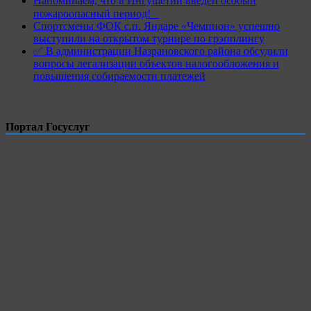
Напоминаем, что в Ингушетии введен особый
пожароопасный период!⁣⁣⠀
Спортсмены ФОК с.п. Яндаре «Чемпион» успешно
выступили на открытом турнире по грэпплингу
✅ В администрации Назрановского района обсудили
вопросы легализации объектов налогообложения и
повышения собираемости платежей
Портал Госуслуг