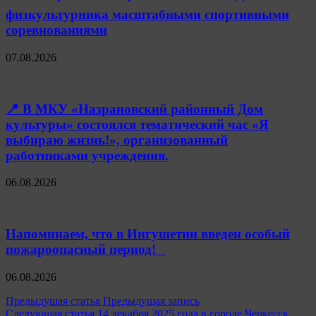
физкультурника масштабными спортивными
соревнованиями
07.08.2026
📍 В МКУ «Назрановский районный Дом
культуры» состоялся тематический час «Я
выбираю жизнь!», организованный
работниками учреждения.
06.08.2026
Напоминаем, что в Ингушетии введен особый
пожароопасный период!⁣⁣⠀
06.08.2026
Навигация
Предыдущая статья
Предыдущая запись
Следующая статья
14 декабря 2025 года в городе Черкесск