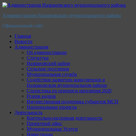
Перейти
к
Администрация Назрановского муниципального района
содержимому
Официальный сайт
Главная
Новости
Администрация
Об администрации
Структура
Назрановский район
Сельские поселения
Муниципальная служба
Содействие развитию конкуренции в
Назрановском муниципальном районе
Статистика по переписи населения 2020
Резерв кадров
Имущественная поддержка субъектов МСП
Национальные проекты
Деятельность
Контрольно-надзорная деятельность
Проектный офис
Муниципальные Услуги
Инвестиции