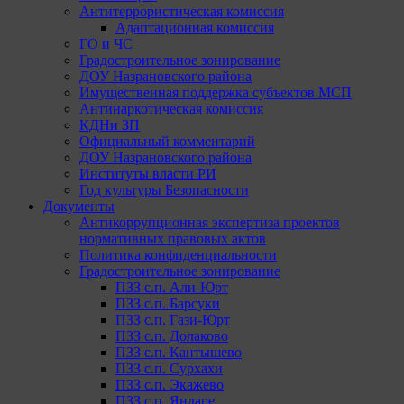
Антитеррористическая комиссия
Адаптационная комиссия
ГО и ЧС
Градостроительное зонирование
ДОУ Назрановского района
Имущественная поддержка субъектов МСП
Антинаркотическая комиссия
КДНи ЗП
Официальный комментарий
ДОУ Назрановского района
Институты власти РИ
Год культуры Безопасности
Документы
Антикоррупционная экспертиза проектов
нормативных правовых актов
Политика конфиденциальности
Градостроительное зонирование
ПЗЗ с.п. Али-Юрт
ПЗЗ с.п. Барсуки
ПЗЗ с.п. Гази-Юрт
ПЗЗ с.п. Долаково
ПЗЗ с.п. Кантышево
ПЗЗ с.п. Сурхахи
ПЗЗ с.п. Экажево
ПЗЗ с.п. Яндаре