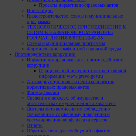
Проекты нормативно-правовых актов
Инвестиции
Градостроительство, схемы и муниципальные
программы
ТЕХНОЛОГИЧЕСКОЕ ПРИСОЕДИНЕНИЕ К
СЕТЯМ В НАЗРАНОВСКОМ РАЙОНЕ /
ГОРЯЧАЯ ЛИНИЯ 8(8732) 22-62-35
Схемы и муниципальные программы
Формирование комфортной городской среды
Противодействие коррупции
Нормативно-правовые акты противодействии
коррупции
Официальный интернет-портал правовой
информации www.pravo.gov.ru
Антикоррупционная экспертиза проектов
нормативных правовых актов
Формы, бланки
Сведения о доходах, об имуществе и
обязательствах имущественного характера
Деятельность комиссии по соблюдению
требований к служебному поведению и
урегулированию конфликта интересов
Отчёты
Обратная связь для сообщений о фактах