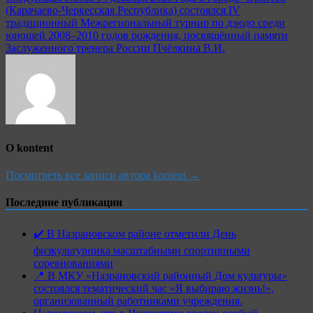
по
(Карачаево-Черкесская Республика) состоялся IV
записям
традиционный Межрегиональный турнир по дзюдо среди
юношей 2008–2010 годов рождения, посвящённый памяти
Заслуженного тренера России Пчёлкина В.И.
О kontent
Посмотреть все записи автора kontent →
Последние публикации
✔️ В Назрановском районе отметили День
физкультурника масштабными спортивными
соревнованиями
📍 В МКУ «Назрановский районный Дом культуры»
состоялся тематический час «Я выбираю жизнь!»,
организованный работниками учреждения.