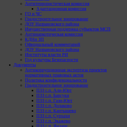
Антитеррористическая комиссия
Адаптационная комиссия
ГО и ЧС
Градостроительное зонирование
ДОУ Назрановского района
Имущественная поддержка субъектов МСП
Антинаркотическая комиссия
КДНи ЗП
Официальный комментарий
ДОУ Назрановского района
Институты власти РИ
Год культуры Безопасности
Документы
Антикоррупционная экспертиза проектов
нормативных правовых актов
Политика конфиденциальности
Градостроительное зонирование
ПЗЗ с.п. Али-Юрт
ПЗЗ с.п. Барсуки
ПЗЗ с.п. Гази-Юрт
ПЗЗ с.п. Долаково
ПЗЗ с.п. Кантышево
ПЗЗ с.п. Сурхахи
ПЗЗ с.п. Экажево
ПЗЗ с.п. Яндаре