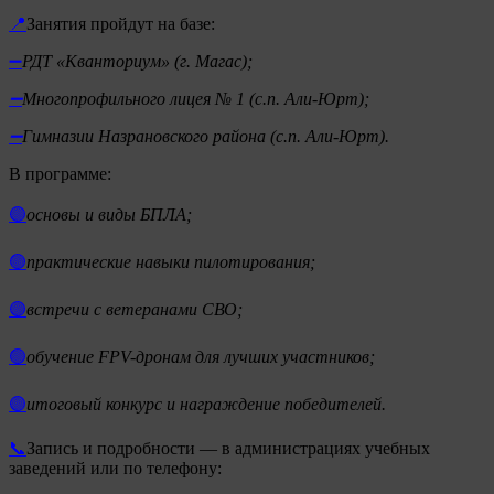
📍
Занятия пройдут на базе:
➖
РДТ «Кванториум» (г. Магас);
➖
Многопрофильного лицея № 1 (с.п. Али-Юрт);
➖
Гимназии Назрановского района (с.п. Али-Юрт).
В программе:
🟣
основы и виды БПЛА;
🟢
практические навыки пилотирования;
🟣
встречи с ветеранами СВО;
🟢
обучение FPV-дронам для лучших участников;
🟣
итоговый конкурс и награждение победителей.
📞
Запись и подробности — в администрациях учебных
заведений или по телефону: