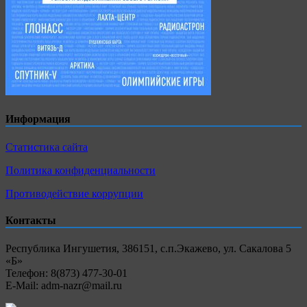
Информация
Статистика сайта
Политика конфиденциальности
Противодействие коррупции
Контакты
Республика Ингушетия, 386151, с.п.Экажево, ул. Сакалова 5
«Б»
Телефон: 8(873) 477-30-01
E-Mail: adm-nazr@mail.ru