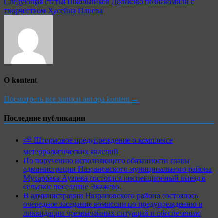
Следующая статья
Школьников Долаково познакомили с
творчеством Хусейна Плиева
О kontent
Посмотреть все записи автора kontent →
Последние публикации
⛅️ Штормовое предупреждение о комплексе
метеорологических явлений
По поручению исполняющего обязанности главы
администрации Назрановского муниципального района
Мухарбека Аушева состоялся инспекционный выезд в
сельское поселение Экажево.
В администрации Назрановского района состоялось
очередное заседание комиссии по предупреждению и
ликвидации чрезвычайных ситуаций и обеспечению