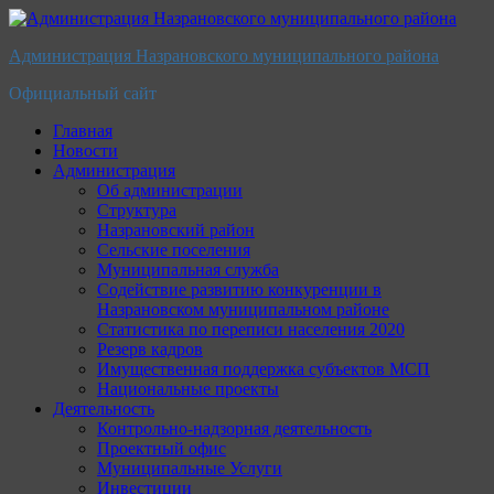
Перейти
к
Администрация Назрановского муниципального района
содержимому
Официальный сайт
Главная
Новости
Администрация
Об администрации
Структура
Назрановский район
Сельские поселения
Муниципальная служба
Содействие развитию конкуренции в
Назрановском муниципальном районе
Статистика по переписи населения 2020
Резерв кадров
Имущественная поддержка субъектов МСП
Национальные проекты
Деятельность
Контрольно-надзорная деятельность
Проектный офис
Муниципальные Услуги
Инвестиции