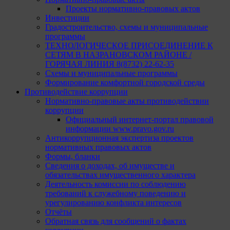
Проекты нормативно-правовых актов
Инвестиции
Градостроительство, схемы и муниципальные
программы
ТЕХНОЛОГИЧЕСКОЕ ПРИСОЕДИНЕНИЕ К
СЕТЯМ В НАЗРАНОВСКОМ РАЙОНЕ /
ГОРЯЧАЯ ЛИНИЯ 8(8732) 22-62-35
Схемы и муниципальные программы
Формирование комфортной городской среды
Противодействие коррупции
Нормативно-правовые акты противодействии
коррупции
Официальный интернет-портал правовой
информации www.pravo.gov.ru
Антикоррупционная экспертиза проектов
нормативных правовых актов
Формы, бланки
Сведения о доходах, об имуществе и
обязательствах имущественного характера
Деятельность комиссии по соблюдению
требований к служебному поведению и
урегулированию конфликта интересов
Отчёты
Обратная связь для сообщений о фактах