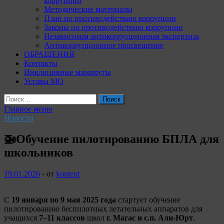
коррупции
Методические материалы
План по противодействию коррупции
Законы по противодействию коррупции
Независимая антикоррупционная экспертиза
Антикоррупционное просвещение
ОБРАЩЕНИЯ
Контакты
Инклюзивные маршруты
Уставы МО
Найти:
Главное меню
Новости
🚁Обучение пилотированию БПЛА для
школьников
19.01.2026
-
от
kontent
С
19 января по 9 мая 2025 года
стартует обучение
пилотированию беспилотных летательных аппаратов для
учащихся
7–11 классов
школ
г. Магас и с.п. Али-Юрт
.