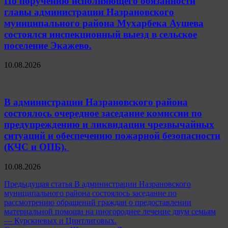
По поручению исполняющего обязанности
главы администрации Назрановского
муниципального района Мухарбека Аушева
состоялся инспекционный выезд в сельское
поселение Экажево.
10.08.2026
В администрации Назрановского района
состоялось очередное заседание комиссии по
предупреждению и ликвидации чрезвычайных
ситуаций и обеспечению пожарной безопасности
(КЧС и ОПБ).
10.08.2026
Навигация
Предыдущая статья
В администрации Назрановского
муниципального района состоялось заседание по
по
рассмотрению обращений граждан о предоставлении
записям
материальной помощи на иногороднее лечение двум семьям
— Курскиевых и Цинтлиговых.