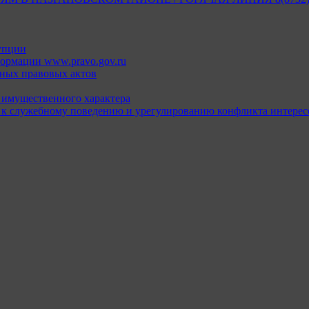
упции
ормации www.pravo.gov.ru
ных правовых актов
х имущественного характера
 к служебному поведению и урегулированию конфликта интерес