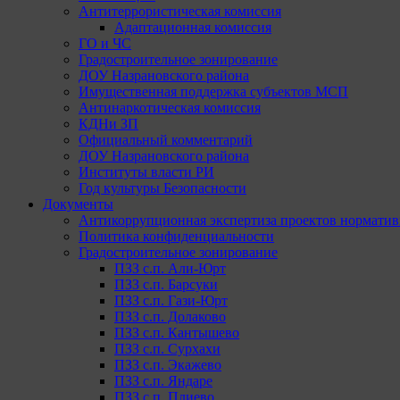
Антитеррористическая комиссия
Адаптационная комиссия
ГО и ЧС
Градостроительное зонирование
ДОУ Назрановского района
Имущественная поддержка субъектов МСП
Антинаркотическая комиссия
КДНи ЗП
Официальный комментарий
ДОУ Назрановского района
Институты власти РИ
Год культуры Безопасности
Документы
Антикоррупционная экспертиза проектов норматив
Политика конфиденциальности
Градостроительное зонирование
ПЗЗ с.п. Али-Юрт
ПЗЗ с.п. Барсуки
ПЗЗ с.п. Гази-Юрт
ПЗЗ с.п. Долаково
ПЗЗ с.п. Кантышево
ПЗЗ с.п. Сурхахи
ПЗЗ с.п. Экажево
ПЗЗ с.п. Яндаре
ПЗЗ с.п. Плиево