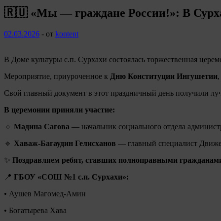
🇷🇺 «Мы — граждане России!»: В Сур
02.03.2026
-
от
kontent
В Доме культуры с.п. Сурхахи состоялась торжественная цер
Мероприятие, приуроченное к
Дню Конституции Ингушетии
Свой главный документ в этот праздничный день получили лу
В церемонии приняли участие:
🔹
Мадина Сагова
— начальник социального отдела админист
🔹
Хаваж-Багаудин Гелисханов
— главный специалист Движен
✨
Поздравляем ребят, ставших полноправными гражданами
📍
ГБОУ «СОШ №1 с.п. Сурхахи»:
• Аушев Магомед-Амин
• Богатырева Хава