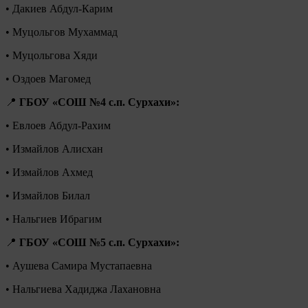
• Дакиев Абдул-Карим
• Муцольгов Мухаммад
• Муцольгова Хяди
• Оздоев Магомед
📍
ГБОУ «СОШ №4 с.п. Сурхахи»:
• Евлоев Абдул-Рахим
• Измайлов Алисхан
• Измайлов Ахмед
• Измайлов Билал
• Нальгиев Ибрагим
📍
ГБОУ «СОШ №5 с.п. Сурхахи»:
• Аушева Самира Мустапаевна
• Нальгиева Хадиджа Лахановна