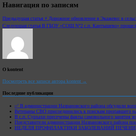
Навигация по записям
Предыдущая статья
⚡️ Дорожное обновление в Экажево: в сель
Следующая статья
В ГБОУ «СОШ Nº2 с.п. Кантышево» прошел у
О kontent
Посмотреть все записи автора kontent →
Последние публикации
✅ В администрации Назрановского района обсудили воп
Ветераны СВО присоединились к поискам пропавшего на
В с.п. Сурхахи пресечены факты самовольного занятия з
Представители администрации Назрановского района по
НЕДЕЛЯ ПРОФИЛАКТИКИ ЗАБОЛЕВАНИЙ ПЕЧЕНИ