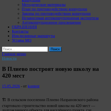
коррупции
Методические материалы
План по противодействию коррупции
Законы по противодействию коррупции
Независимая антикоррупционная экспертиза
Антикоррупционное просвещение
ОБРАЩЕНИЯ
Контакты
Инклюзивные маршруты
Уставы МО
Найти:
Главное меню
Новости
В Плиево построят новую школу на
420 мест
15.05.2026
-
от
kontent
🏗 В сельском поселении Плиево Назрановского района
стартовало строительство новой школы на 420 мест —
долгожданного объекта для населённого пункта, где