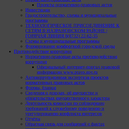
Проекты нормативно-правовых актов
Инвестиции
Градостроительство, схемы и муниципальные
программы
ТЕХНОЛОГИЧЕСКОЕ ПРИСОЕДИНЕНИЕ К
СЕТЯМ В НАЗРАНОВСКОМ РАЙОНЕ /
ГОРЯЧАЯ ЛИНИЯ 8(8732) 22-62-35
Схемы и муниципальные программы
Формирование комфортной городской среды
Противодействие коррупции
Нормативно-правовые акты противодействии
коррупции
Официальный интернет-портал правовой
информации www.pravo.gov.ru
Антикоррупционная экспертиза проектов
нормативных правовых актов
Формы, бланки
Сведения о доходах, об имуществе и
обязательствах имущественного характера
Деятельность комиссии по соблюдению
требований к служебному поведению и
урегулированию конфликта интересов
Отчёты
Обратная связь для сообщений о фактах