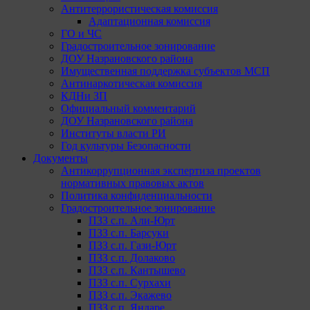
Антитеррористическая комиссия
Адаптационная комиссия
ГО и ЧС
Градостроительное зонирование
ДОУ Назрановского района
Имущественная поддержка субъектов МСП
Антинаркотическая комиссия
КДНи ЗП
Официальный комментарий
ДОУ Назрановского района
Институты власти РИ
Год культуры Безопасности
Документы
Антикоррупционная экспертиза проектов
нормативных правовых актов
Политика конфиденциальности
Градостроительное зонирование
ПЗЗ с.п. Али-Юрт
ПЗЗ с.п. Барсуки
ПЗЗ с.п. Гази-Юрт
ПЗЗ с.п. Долаково
ПЗЗ с.п. Кантышево
ПЗЗ с.п. Сурхахи
ПЗЗ с.п. Экажево
ПЗЗ с.п. Яндаре