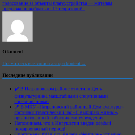
голосование за объекты благоустройства — жителям
предложено выбрать из 17 территорий.
О kontent
Посмотреть все записи автора kontent →
Последние публикации
✔️ В Назрановском районе отметили День
физкультурника масштабными спортивными
соревнованиями
📍 В МКУ «Назрановский районный Дом культуры»
состоялся тематический час «Я выбираю жизнь!»,
организованный работниками учреждения.
Напоминаем, что в Ингушетии введен особый
пожароопасный период!⁣⁣⠀
Спортсмены ФОК с.п. Яндаре «Чемпион» успешно