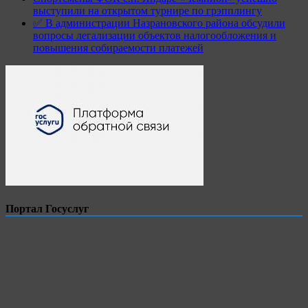
выступили на открытом турнире по грэпплингу
✅ В администрации Назрановского района обсудили
вопросы легализации объектов налогообложения и
повышения собираемости платежей
Портал Госуслуг