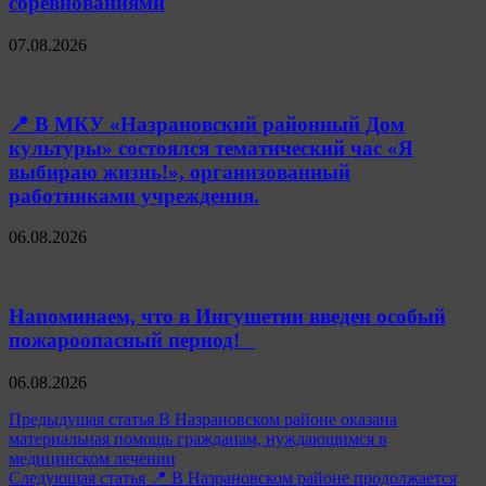
соревнованиями
07.08.2026
📍 В МКУ «Назрановский районный Дом
культуры» состоялся тематический час «Я
выбираю жизнь!», организованный
работниками учреждения.
06.08.2026
Напоминаем, что в Ингушетии введен особый
пожароопасный период!⁣⁣⠀
06.08.2026
Навигация
Предыдущая статья
В Назрановском районе оказана
материальная помощь гражданам, нуждающимся в
по
медицинском лечении
записям
Следующая статья
📍 В Назрановском районе продолжается