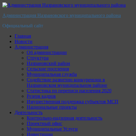
Перейти
к
Администрация Назрановского муниципального района
содержимому
Официальный сайт
Главная
Новости
Администрация
Об администрации
Структура
Назрановский район
Сельские поселения
Муниципальная служба
Содействие развитию конкуренции в
Назрановском муниципальном районе
Статистика по переписи населения 2020
Резерв кадров
Имущественная поддержка субъектов МСП
Национальные проекты
Деятельность
Контрольно-надзорная деятельность
Проектный офис
Муниципальные Услуги
Инвестиции