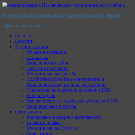
Перейти
к
Администрация Назрановского муниципального района
содержимому
Официальный сайт
Главная
Новости
Администрация
Об администрации
Структура
Назрановский район
Сельские поселения
Муниципальная служба
Содействие развитию конкуренции в
Назрановском муниципальном районе
Статистика по переписи населения 2020
Резерв кадров
Имущественная поддержка субъектов МСП
Национальные проекты
Деятельность
Контрольно-надзорная деятельность
Проектный офис
Муниципальные Услуги
Инвестиции