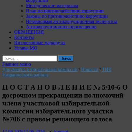
коррупции
Методические материалы
План по противодействию коррупции
Законы по противодействию коррупции
Независимая антикоррупционная экспертиза
Антикоррупционное просвещение
ОБРАЩЕНИЯ
Контакты
Инклюзивные маршруты
Уставы МО
Найти:
Главное меню
Документы избирательной комиссии
/
Новости
/
ТИК
Назрановского района
П О С Т А Н О В Л Е Н И Е № 5/10-6 О
досрочном прекращении полномочий
члена участковой избирательной
комиссии избирательного участка
№706 с правом решающего голоса
17.06.2026
17.06.2026
-
от
kontent