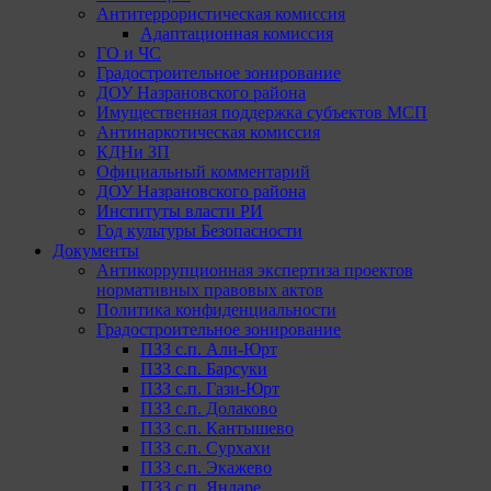
Антитеррористическая комиссия
Адаптационная комиссия
ГО и ЧС
Градостроительное зонирование
ДОУ Назрановского района
Имущественная поддержка субъектов МСП
Антинаркотическая комиссия
КДНи ЗП
Официальный комментарий
ДОУ Назрановского района
Институты власти РИ
Год культуры Безопасности
Документы
Антикоррупционная экспертиза проектов
нормативных правовых актов
Политика конфиденциальности
Градостроительное зонирование
ПЗЗ с.п. Али-Юрт
ПЗЗ с.п. Барсуки
ПЗЗ с.п. Гази-Юрт
ПЗЗ с.п. Долаково
ПЗЗ с.п. Кантышево
ПЗЗ с.п. Сурхахи
ПЗЗ с.п. Экажево
ПЗЗ с.п. Яндаре