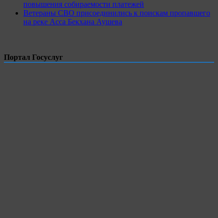
повышения собираемости платежей
Ветераны СВО присоединились к поискам пропавшего
на реке Асса Бекхана Аушева
Портал Госуслуг