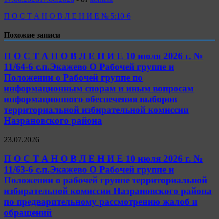
П О С Т А Н О В Л Е Н И Е № 5:10-6
Похожие записи
П О С Т А Н О В Л Е Н И Е 10 июля 2026 г. №
11/64-6 с.п.Экажево О Рабочей группе и
Положении о Рабочей группе по
информационным спорам и иным вопросам
информационного обеспечения выборов
территориальной избирательной комиссии
Назрановского района
23.07.2026
П О С Т А Н О В Л Е Н И Е 10 июля 2026 г. №
11/63-6 с.п.Экажево О Рабочей группе и
Положении о рабочей группе территориальной
избирательной комиссии Назрановского района
по предварительному рассмотрению жалоб и
обращений