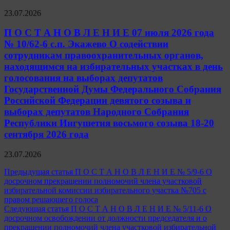
23.07.2026
П О С Т А Н О В Л Е Н И Е 07 июля 2026 года
№ 10/62-6 с.п. Экажево О содействии
сотрудникам правоохранительных органов,
находящимся на избирательных участках в день
голосования на выборах депутатов
Государственной Думы Федерального Собрания
Российской Федерации девятого созыва и
выборах депутатов Народного Собрания
Республики Ингушетия восьмого созыва 18-20
сентября 2026 года
23.07.2026
Навигация
Предыдущая статья
П О С Т А Н О В Л Е Н И Е № 5/9-6 О
досрочном прекращении полномочий члена участковой
по
избирательной комиссии избирательного участка №705 с
записям
правом решающего голоса
Следующая статья
П О С Т А Н О В Л Е Н И Е № 5/11-6 О
досрочном освобождении от должности председателя и о
прекращении полномочий члена участковой избирательной