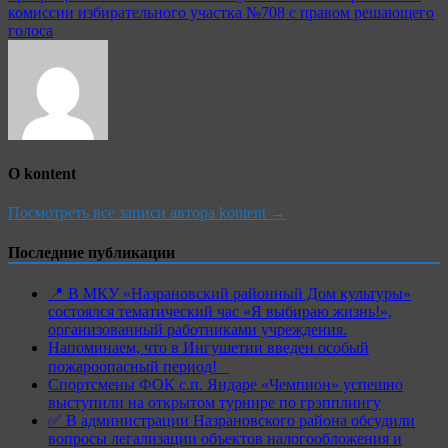
комиссии избирательного участка №708 с правом решающего
голоса
О kontent
Посмотреть все записи автора kontent →
Последние публикации
📍 В МКУ «Назрановский районный Дом культуры»
состоялся тематический час «Я выбираю жизнь!»,
организованный работниками учреждения.
Напоминаем, что в Ингушетии введен особый
пожароопасный период!⁣⁣⠀
Спортсмены ФОК с.п. Яндаре «Чемпион» успешно
выступили на открытом турнире по грэпплингу
✅ В администрации Назрановского района обсудили
вопросы легализации объектов налогообложения и