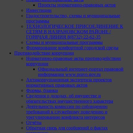
Проекты нормативно-правовых актов
Инвестиции
Градостроительство, схемы и муниципальные
программы
ТЕХНОЛОГИЧЕСКОЕ ПРИСОЕДИНЕНИЕ К
СЕТЯМ В НАЗРАНОВСКОМ РАЙОНЕ /
ГОРЯЧАЯ ЛИНИЯ 8(8732) 22-62-35
Схемы и муниципальные программы
Формирование комфортной городской среды
Противодействие коррупции
Нормативно-правовые акты противодействии
коррупции
Официальный интернет-портал правовой
информации www.pravo.gov.ru
Антикоррупционная экспертиза проектов
нормативных правовых актов
Формы, бланки
Сведения о доходах, об имуществе и
обязательствах имущественного характера
Деятельность комиссии по соблюдению
требований к служебному поведению и
урегулированию конфликта интересов
Отчёты
Обратная связь для сообщений о фактах