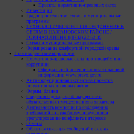
Проекты нормативно-правовых актов
Инвестиции
Градостроительство, схемы и муниципальные
программы
ТЕХНОЛОГИЧЕСКОЕ ПРИСОЕДИНЕНИЕ К
СЕТЯМ В НАЗРАНОВСКОМ РАЙОНЕ /
ГОРЯЧАЯ ЛИНИЯ 8(8732) 22-62-35
Схемы и муниципальные программы
Формирование комфортной городской среды
Противодействие коррупции
Нормативно-правовые акты противодействии
коррупции
Официальный интернет-портал правовой
информации www.pravo.gov.ru
Антикоррупционная экспертиза проектов
нормативных правовых актов
Формы, бланки
Сведения о доходах, об имуществе и
обязательствах имущественного характера
Деятельность комиссии по соблюдению
требований к служебному поведению и
урегулированию конфликта интересов
Отчёты
Обратная связь для сообщений о фактах