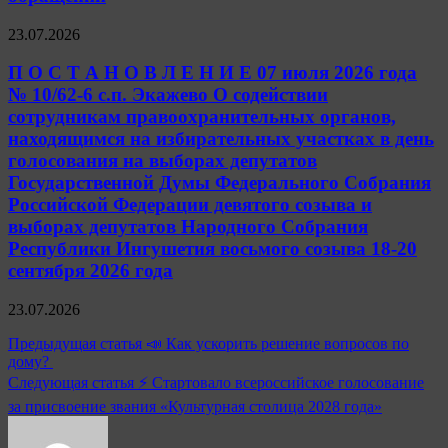
23.07.2026
П О С Т А Н О В Л Е Н И Е 07 июля 2026 года
№ 10/62-6 с.п. Экажево О содействии
сотрудникам правоохранительных органов,
находящимся на избирательных участках в день
голосования на выборах депутатов
Государственной Думы Федерального Собрания
Российской Федерации девятого созыва и
выборах депутатов Народного Собрания
Республики Ингушетия восьмого созыва 18-20
сентября 2026 года
23.07.2026
Навигация
Предыдущая статья
📣 Как ускорить решение вопросов по
дому?
по
Следующая статья
⚡️ Стартовало всероссийское голосование
записям
за присвоение звания «Культурная столица 2028 года»