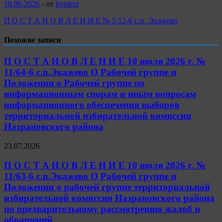
18.06.2026
-
от
kontent
П О С Т А Н О В Л Е Н И Е № 5:12-6 с.п. Экажево
Похожие записи
П О С Т А Н О В Л Е Н И Е 10 июля 2026 г. №
11/64-6 с.п.Экажево О Рабочей группе и
Положении о Рабочей группе по
информационным спорам и иным вопросам
информационного обеспечения выборов
территориальной избирательной комиссии
Назрановского района
23.07.2026
П О С Т А Н О В Л Е Н И Е 10 июля 2026 г. №
11/63-6 с.п.Экажево О Рабочей группе и
Положении о рабочей группе территориальной
избирательной комиссии Назрановского района
по предварительному рассмотрению жалоб и
обращений