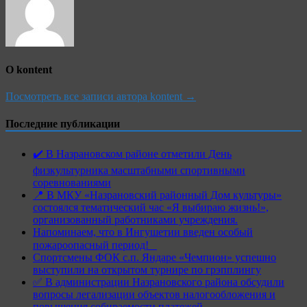
О kontent
Посмотреть все записи автора kontent →
Последние публикации
✔️ В Назрановском районе отметили День
физкультурника масштабными спортивными
соревнованиями
📍 В МКУ «Назрановский районный Дом культуры»
состоялся тематический час «Я выбираю жизнь!»,
организованный работниками учреждения.
Напоминаем, что в Ингушетии введен особый
пожароопасный период!⁣⁣⠀
Спортсмены ФОК с.п. Яндаре «Чемпион» успешно
выступили на открытом турнире по грэпплингу
✅ В администрации Назрановского района обсудили
вопросы легализации объектов налогообложения и
повышения собираемости платежей