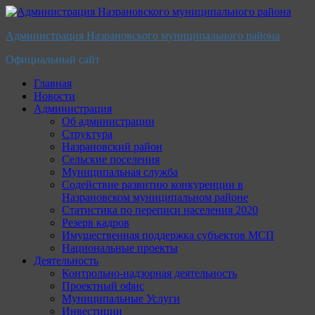
Перейти
к
Администрация Назрановского муниципального района
содержимому
Официальный сайт
Главная
Новости
Администрация
Об администрации
Структура
Назрановский район
Сельские поселения
Муниципальная служба
Содействие развитию конкуренции в
Назрановском муниципальном районе
Статистика по переписи населения 2020
Резерв кадров
Имущественная поддержка субъектов МСП
Национальные проекты
Деятельность
Контрольно-надзорная деятельность
Проектный офис
Муниципальные Услуги
Инвестиции