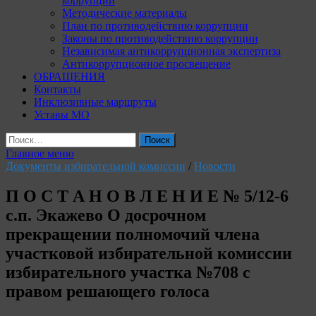
коррупции
Методические материалы
План по противодействию коррупции
Законы по противодействию коррупции
Независимая антикоррупционная экспертиза
Антикоррупционное просвещение
ОБРАЩЕНИЯ
Контакты
Инклюзивные маршруты
Уставы МО
Найти:
Главное меню
Документы избирательной комиссии
/
Новости
П О С Т А Н О В Л Е Н И Е № 5/12-6
с.п. Экажево О досрочном
прекращении полномочий члена
участковой избирательной комиссии
избирательного участка №708 с
правом решающего голоса