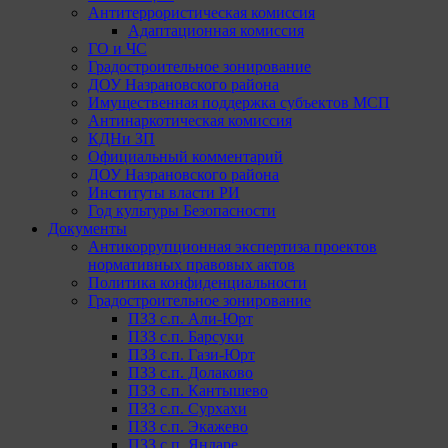
Антитеррористическая комиссия
Адаптационная комиссия
ГО и ЧС
Градостроительное зонирование
ДОУ Назрановского района
Имущественная поддержка субъектов МСП
Антинаркотическая комиссия
КДНи ЗП
Официальный комментарий
ДОУ Назрановского района
Институты власти РИ
Год культуры Безопасности
Документы
Антикоррупционная экспертиза проектов
нормативных правовых актов
Политика конфиденциальности
Градостроительное зонирование
ПЗЗ с.п. Али-Юрт
ПЗЗ с.п. Барсуки
ПЗЗ с.п. Гази-Юрт
ПЗЗ с.п. Долаково
ПЗЗ с.п. Кантышево
ПЗЗ с.п. Сурхахи
ПЗЗ с.п. Экажево
ПЗЗ с.п. Яндаре