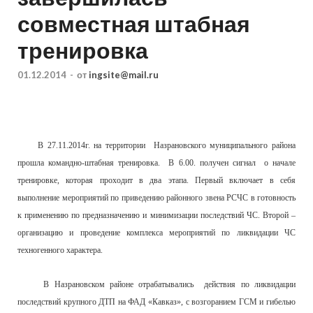
совместная штабная
тренировка
01.12.2014
-
от
ingsite@mail.ru
В 27.11.2014г. на территории Назрановского муниципального района
прошла командно-штабная тренировка. В 6.00. получен сигнал о начале
тренировке, которая проходит в два этапа. Первый включает в себя
выполнение мероприятий по приведению районного звена РСЧС в готовность
к применению по предназначению и минимизации последствий ЧС. Второй –
организацию и проведение комплекса мероприятий по ликвидации ЧС
техногенного характера.
В Назрановском районе отрабатывались действия по ликвидации
последствий крупного ДТП на ФАД «Кавказ», с возгоранием ГСМ и гибелью