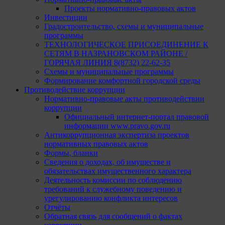
Проекты нормативно-правовых актов
Инвестиции
Градостроительство, схемы и муниципальные
программы
ТЕХНОЛОГИЧЕСКОЕ ПРИСОЕДИНЕНИЕ К
СЕТЯМ В НАЗРАНОВСКОМ РАЙОНЕ /
ГОРЯЧАЯ ЛИНИЯ 8(8732) 22-62-35
Схемы и муниципальные программы
Формирование комфортной городской среды
Противодействие коррупции
Нормативно-правовые акты противодействии
коррупции
Официальный интернет-портал правовой
информации www.pravo.gov.ru
Антикоррупционная экспертиза проектов
нормативных правовых актов
Формы, бланки
Сведения о доходах, об имуществе и
обязательствах имущественного характера
Деятельность комиссии по соблюдению
требований к служебному поведению и
урегулированию конфликта интересов
Отчёты
Обратная связь для сообщений о фактах