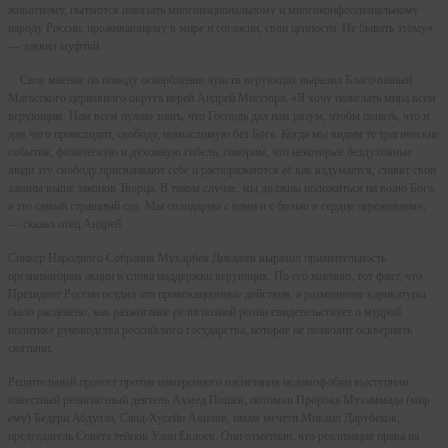
животному, пытаются навязать многонациональному и многоконфессиональному
народу России, проживающему в мире и согласии, свои ценности. Не бывать этому»,
— заявил муфтий.
Свое мнение по поводу оскорбления чувств верующих выразил Благочинный
Магасского церковного округа иерей Андрей Миссюра. «Я хочу пожелать мира всем
верующим. Нам всем нужно знать, что Господь дал нам разум, чтобы понять, что и
для чего происходит, свободу, немыслимую без Бога. Когда мы видим те трагические
события, физическую и духовную гибель, говорим, что некоторые бездуховные
люди эту свободу присваивают себе и распоряжаются её как вздумается, ставят свои
законы выше законов Творца. В таком случае, мы должны положиться на волю Бога,
а это самый страшный суд. Мы солидарны с вами и с болью в сердце переживаем»,
— сказал отец Андрей.
Спикер Народного Собрания Мухарбек Дикажев выразил признательность
организаторам акции и слова поддержки верующих. По его мнению, тот факт, что
Президент России осудил эти провокационные действия, а размещение карикатуры
было расценено, как разжигание религиозной розни свидетельствует о мудрой
политике руководства российского государства, которое не позволит осквернять
святыни.
Решительный протест против намеренного нагнетания исламофобии выступили
известный религиозный деятель Ахмед Пошев, потомки Пророка Мухаммада (мир
ему) Бедери Абдулла, Саид-Хусейн Акилов, имам мечети Микаил Дарубеков,
председатель Совета тейпов Улан Евлоев. Они отметили, что реализация права на