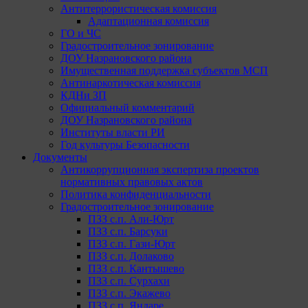
Антитеррористическая комиссия
Адаптационная комиссия
ГО и ЧС
Градостроительное зонирование
ДОУ Назрановского района
Имущественная поддержка субъектов МСП
Антинаркотическая комиссия
КДНи ЗП
Официальный комментарий
ДОУ Назрановского района
Институты власти РИ
Год культуры Безопасности
Документы
Антикоррупционная экспертиза проектов
нормативных правовых актов
Политика конфиденциальности
Градостроительное зонирование
ПЗЗ с.п. Али-Юрт
ПЗЗ с.п. Барсуки
ПЗЗ с.п. Гази-Юрт
ПЗЗ с.п. Долаково
ПЗЗ с.п. Кантышево
ПЗЗ с.п. Сурхахи
ПЗЗ с.п. Экажево
ПЗЗ с.п. Яндаре