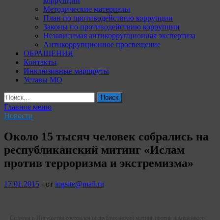
коррупции
Методические материалы
План по противодействию коррупции
Законы по противодействию коррупции
Независимая антикоррупционная экспертиза
Антикоррупционное просвещение
ОБРАЩЕНИЯ
Контакты
Инклюзивные маршруты
Уставы МО
Найти:
Главное меню
Новости
Около 15 тысяч человек собрались на
республиканский митинг «Ислам
против терроризма и экстремизма»
17.01.2015
-
от
ingsite@mail.ru
Сегодня в Ингушетии состоялся республиканский митинг против намеренного