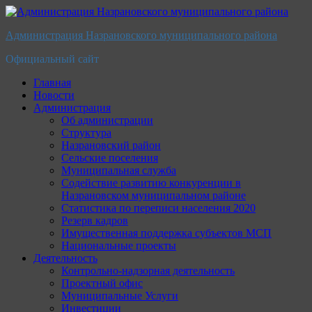
Перейти
к
Администрация Назрановского муниципального района
содержимому
Официальный сайт
Главная
Новости
Администрация
Об администрации
Структура
Назрановский район
Сельские поселения
Муниципальная служба
Содействие развитию конкуренции в
Назрановском муниципальном районе
Статистика по переписи населения 2020
Резерв кадров
Имущественная поддержка субъектов МСП
Национальные проекты
Деятельность
Контрольно-надзорная деятельность
Проектный офис
Муниципальные Услуги
Инвестиции