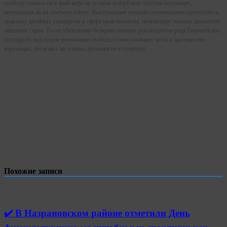
свободу слова и ни в коей мере не должна оскорблять чувства верующих,
покушаться на их святыни и веру. Выступавшие назвали сатанинскими идеологию и
практику двойных стандартов в сфере прав человека, пропаганду ложных ценностей
западных стран. По их убеждению безнравственные руководители ряда Европейских
государств под видом реализации свободы слова унижают честь и достоинство
верующих, посягают на основы духовности и культуры.
Похожие записи
✔️ В Назрановском районе отметили День