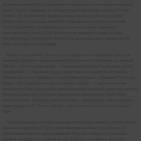
нагнетания исламофобии и разжигания межнациональной и межконфессиональной
розни в Европе, собравший, по предварительной информации, порядка 15 тысяч
человек. Это представители муфтията, православного духовенства, партий,
профсоюзных, молодёжных движений и национально-культурных автономий.
Жители республики с российскими и ингушскими флагами, плакатами и
транспарантами в руках в 10:00 прибыли на центральную площадь столицы
Ингушетии перед стометровой башней Согласия, которая стала главным местом
сбора участников массовой акции.
Митинг под названием «Ислам против терроризма и экстремизма» прошёл по
инициативе Духовного центра мусульман Ингушетии и общественных организаций.
«Ислам — религия мира и добра», » Позор антиисламистам Европы и тем, кто их
поддерживает», » Америка и Европа, хватит убивать и оскорблять мусульман»,
«Ингушетия против терроризма и оскорбления верующих», «Президент Путин, мы с
Вами», » Мы поддерживаем курс российского лидера» — с такими лозунгами
жители республики, которые возмущены появлением очередной карикатуры пророка
Мухаммеда (мир ему) на обложке французского еженедельника Charlie Hebdo,
вышли на митинг. Некоторые пришли на акцию с транспарантом с высказыванием
главы государства В. Путина: » Ислам – яркий элемент российского культурного
кода».
Мероприятие, как и положено по исламской традиции, началось с чтения аятов из
Корана и совершения дуа. После этого помощник-советник Главы региона по
религиозным вопросам зачитал обращение Юнус-Бека Евкурова к участникам
митинга, находящегося в рабочей поездке в Москве, в котором, в частности