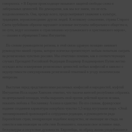
говорилось: » В Европе происходящее называют защитой свободы слова и
либеральных ценностей. Но демократия, как мы все знаем, это не есть
вседозволенность. Она, прежде всего, предусматривает уважение к культуре,
традициям, вероисповеданию других людей. К великому сожалению, страны Старого
Света грубейшим образом нарушают основные постулаты либерального общества и,
по сути, ведут осознанно к стравливанию мусульманского и христианского миров»,
— сказано в обращении Главы Ингушетии.
По словам руководителя региона, в этой связи здравую позицию занимает
руководство нашей страны, которое всячески препятствует любым попыткам сыграть
на религиозных чувствах россиян. Мы отчетливо помним, как в соответствующих
случаях Президент Российской Федерации Владимир Владимирович Путин жестко
осуждал акты осквернения религиозных ценностей любых конфессий и заявлял о
недопустимости спекулирования религиозной тематикой в угоду политическим
интересам.
Выступая перед представителями различных конфессий и народностей, муфтий
Ингушетии Исса-хаджи Хамхоев отметил, что тысячи жителей республики собрались
на центральной площади, чтобы выразить свой против действий врагов ислама,
показать любовь к Посланнику Аллаха и единство. По его словам, французское
издание созданием карикатуры оскорбило чувство 1,5 млрд мусульман мира. «Этой
запланированной провокацией и сотрудники редакции, и руководители ряда
Европейских стран, поощряющие подобное кощунство, не имеющие ни стыда, ни
совести и навлекающие на себя гнев Всевышнего, показали свое истинное лицо,
бескультурье и отсутствие духовности. Европейцы, по образу жизни уподобившиеся