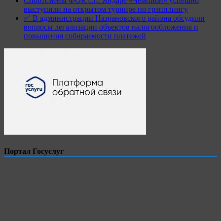
Спортсмены ФОК с.п. Яндаре «Чемпион» успешно
выступили на открытом турнире по грэпплингу
✅ В администрации Назрановского района обсудили
вопросы легализации объектов налогообложения и
повышения собираемости платежей
Портал Госуслуг