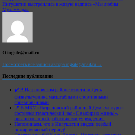
записям
Ингушетии выстроились в живую надпись «Мы любим
Мухаммада»
О ingsite@mail.ru
Посмотреть все записи автора ingsite@mail.ru →
Последние публикации
✔️ В Назрановском районе отметили День
физкультурника масштабными спортивными
соревнованиями
📍 В МКУ «Назрановский районный Дом культуры»
состоялся тематический час «Я выбираю жизнь!»,
организованный работниками учреждения.
Напоминаем, что в Ингушетии введен особый
пожароопасный период!⁣⁣⠀