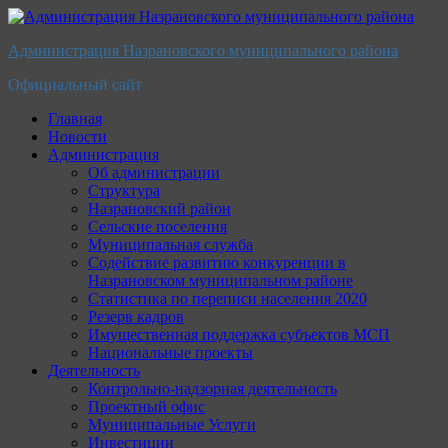
Перейти
к
Администрация Назрановского муниципального района
содержимому
Официальный сайт
Главная
Новости
Администрация
Об администрации
Структура
Назрановский район
Сельские поселения
Муниципальная служба
Содействие развитию конкуренции в
Назрановском муниципальном районе
Статистика по переписи населения 2020
Резерв кадров
Имущественная поддержка субъектов МСП
Национальные проекты
Деятельность
Контрольно-надзорная деятельность
Проектный офис
Муниципальные Услуги
Инвестиции