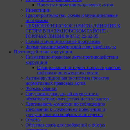
Проекты нормативно-правовых актов
Инвестиции
Градостроительство, схемы и муниципальные
программы
ТЕХНОЛОГИЧЕСКОЕ ПРИСОЕДИНЕНИЕ К
СЕТЯМ В НАЗРАНОВСКОМ РАЙОНЕ /
ГОРЯЧАЯ ЛИНИЯ 8(8732) 22-62-35
Схемы и муниципальные программы
Формирование комфортной городской среды
Противодействие коррупции
Нормативно-правовые акты противодействии
коррупции
Официальный интернет-портал правовой
информации www.pravo.gov.ru
Антикоррупционная экспертиза проектов
нормативных правовых актов
Формы, бланки
Сведения о доходах, об имуществе и
обязательствах имущественного характера
Деятельность комиссии по соблюдению
требований к служебному поведению и
урегулированию конфликта интересов
Отчёты
Обратная связь для сообщений о фактах