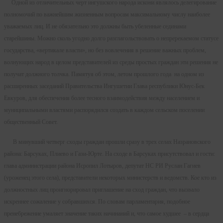
Одной из отличительных черт ингушского народа искони являлось делегирование
полномочий по важнейшим жизненным вопросам максимальному числу наиболее
уважаемых лиц. И не обязательно это должны быть убеленные сединами
старейшины. Можно сколь угодно долго разглагольствовать о непререкаемом статусе
государства, «вертикале власти», но без вовлечения в решение важных проблем,
волнующих народ в целом представителей из среды простых граждан эти решения не
получат должного толчка. Памятуя об этом, летом прошлого года на одном из
расширенных заседаний Правительства Ингушетии Глава республики Юнус-Бек
Евкуров, для обеспечения более тесного взаимодействия между населением и
муниципальными властями распорядился создать в каждом сельском поселении
общественный Совет.
В минувший четверг сходы граждан прошли сразу в трех селах Назрановского
района: Барсуках, Плиево и Гази-Юрте. На сходе в Барсуках присутствовал и гости:
глава администрации района Исропил Лотыров, депутат НС РИ Руслан Гагиев
(уроженец этого села), представители некоторых министерств и ведомств. Кое кто из
должностных лиц проигнорировал приглашение на сход граждан, что вызвало
искреннее сожаление у собравшихся. По словам парламентария, подобное
пренебрежение умаляет значение таких начинаний и, что самое худшее – в сердца