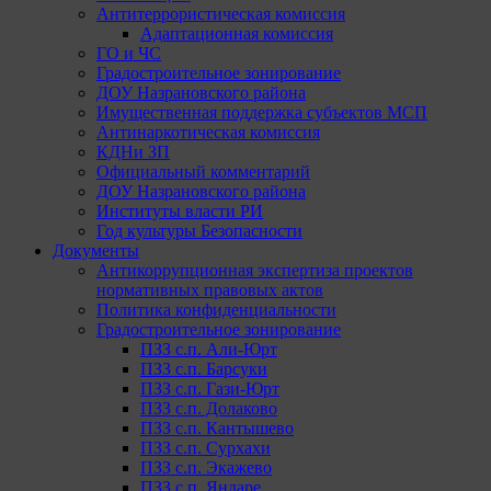
Антитеррористическая комиссия
Адаптационная комиссия
ГО и ЧС
Градостроительное зонирование
ДОУ Назрановского района
Имущественная поддержка субъектов МСП
Антинаркотическая комиссия
КДНи ЗП
Официальный комментарий
ДОУ Назрановского района
Институты власти РИ
Год культуры Безопасности
Документы
Антикоррупционная экспертиза проектов
нормативных правовых актов
Политика конфиденциальности
Градостроительное зонирование
ПЗЗ с.п. Али-Юрт
ПЗЗ с.п. Барсуки
ПЗЗ с.п. Гази-Юрт
ПЗЗ с.п. Долаково
ПЗЗ с.п. Кантышево
ПЗЗ с.п. Сурхахи
ПЗЗ с.п. Экажево
ПЗЗ с.п. Яндаре