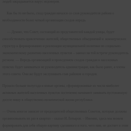
людей закрадывается вирус недоверия.
Как бы то ни было, сход граждан начался со слов руководителя района о
необходимости более четкой организации сходов впредь.
— Думаю, что Совет, состоящий из представителей каждой улицы, будет
способствовать привлечению жителей, общественных объединений и коммерческих
структур к формированию и реализации муниципальной политики по социально-
экономическому развитию населенных пунктов – заявил на той встрече руководитель
региона. — Впредь организацией и проведением сходов граждан в населенных
пунктах будет заниматься не руководитель администрации, как было ранее, а члены
этого совета. Они же будут заслушивать глав районов и городов.
Прошло больше полугода и новые органы, сформированные из числа наиболее
активных жителей населенных пунктов постепенно начинают занимать пустовавшую
доселе нишу в общественно-политической жизни республики.
— Очень многое зависит от председателей общественных Советов, которые должны
организовывать их раз в квартал – сказал И.Лотыров. – Именно, здесь мы можем
формировать для себя общую картину сделанного и того, чего нам, не достает и этим