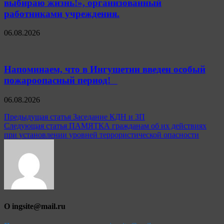
выбираю жизнь!», организованный
работниками учреждения.
06.08.2026
Напоминаем, что в Ингушетии введен особый
пожароопасный период!⁣⁣⠀
06.08.2026
Навигация
Предыдущая статья
Заседание КДН и ЗП
Следующая статья
ПАМЯТКА гражданам об их действиях
по
при установлении уровней террористической опасности
записям
О ingsite@mail.ru