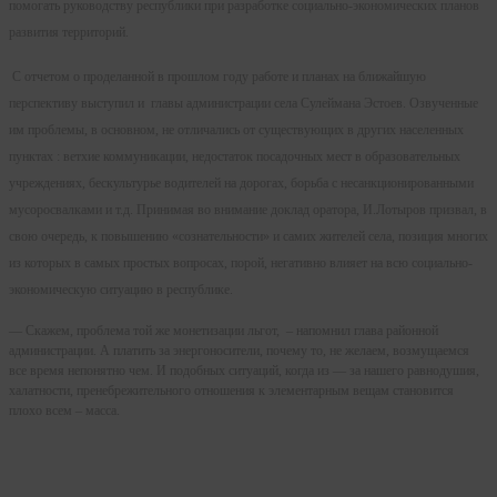
помогать руководству республики при разработке социально-экономических планов
развития территорий.
С отчетом о проделанной в прошлом году работе и планах на ближайшую
перспективу выступил и главы администрации села Сулеймана Эстоев. Озвученные
им проблемы, в основном, не отличались от существующих в других населенных
пунктах : ветхие коммуникации, недостаток посадочных мест в образовательных
учреждениях, бескультурье водителей на дорогах, борьба с несанкционированными
мусоросвалками и т.д. Принимая во внимание доклад оратора, И.Лотыров призвал, в
свою очередь, к повышению «сознательности» и самих жителей села, позиция многих
из которых в самых простых вопросах, порой, негативно влияет на всю социально-
экономическую ситуацию в республике.
— Скажем, проблема той же монетизации льгот, – напомнил глава районной
администрации. А платить за энергоносители, почему то, не желаем, возмущаемся
все время непонятно чем. И подобных ситуаций, когда из — за нашего равнодушия,
халатности, пренебрежительного отношения к элементарным вещам становится
плохо всем – масса.