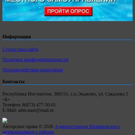
Информация
Статистика сайта
Политика конфиденциальности
Противодействие коррупции
Контакты
Республика Ингушетия, 386151, с.п.Экажево, ул. Сакалова 5
«Б»
Телефон: 8(873) 477-30-01
E-Mail: adm-nazr@mail.ru
Авторские права © 2026
Администрация Назрановского
муниципального района
.