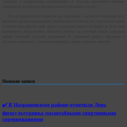
совместно со специалистами администрации с.п. Али-юрт, проводились рейдовые
мероприятия по объектам торговли сельского поселения Али-юрт.
В ходе проверок было выявлено ряд нарушений, в частности владельцам двух
магазинов вручены уведомления о необходимости стать на учет в налоговом органе
в течение пяти рабочих дней, также у владельцев данных магазинов не было вида
разрешенного использования земельного участка под торговый объект, владельцы
данных магазинов получили предписание об устранении данного нарушения в
частности касающихся о наличии разрешений у данных торговых объектов.
Похожие записи
✔️ В Назрановском районе отметили День
физкультурника масштабными спортивными
соревнованиями