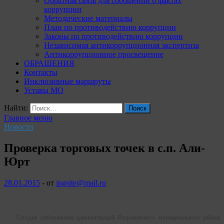
Обратная связь для сообщений о фактах
коррупции
Методические материалы
План по противодействию коррупции
Законы по противодействию коррупции
Независимая антикоррупционная экспертиза
Антикоррупционное просвещение
ОБРАЩЕНИЯ
Контакты
Инклюзивные маршруты
Уставы МО
Найти:
Главное меню
Новости
Проверка торговых точек в с.п. Али-
Юрт
28.01.2015
-
от
ingsite@mail.ru
Сегодня работниками администраций Назрановского муниципального района