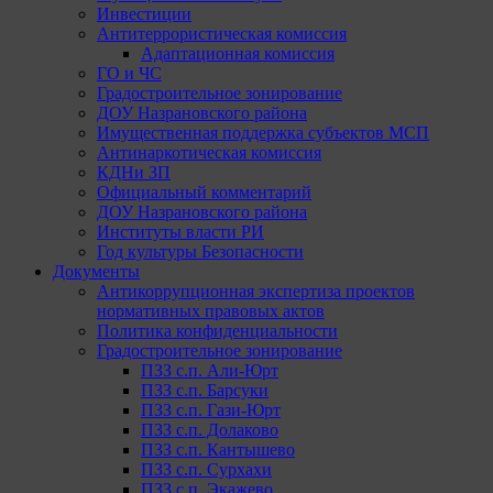
Инвестиции
Антитеррористическая комиссия
Адаптационная комиссия
ГО и ЧС
Градостроительное зонирование
ДОУ Назрановского района
Имущественная поддержка субъектов МСП
Антинаркотическая комиссия
КДНи ЗП
Официальный комментарий
ДОУ Назрановского района
Институты власти РИ
Год культуры Безопасности
Документы
Антикоррупционная экспертиза проектов
нормативных правовых актов
Политика конфиденциальности
Градостроительное зонирование
ПЗЗ с.п. Али-Юрт
ПЗЗ с.п. Барсуки
ПЗЗ с.п. Гази-Юрт
ПЗЗ с.п. Долаково
ПЗЗ с.п. Кантышево
ПЗЗ с.п. Сурхахи
ПЗЗ с.п. Экажево