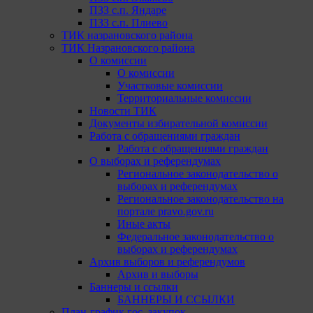
ПЗЗ с.п. Яндаре
ПЗЗ с.п. Плиево
ТИК назрановского района
ТИК Назрановского района
О комиссии
О комиссии
Участковые комиссии
Территориальные комиссии
Новости ТИК
Документы избирательной комиссии
Работа с обращениями граждан
Работа с обращениями граждан
О выборах и референдумах
Региональное законодательство о
выборах и референдумах
Региональное законодательство на
портале pravo.gov.ru
Иные акты
Федеральное законодательство о
выборах и референдумах
Архив выборов и референдумов
Архив и выборы
Баннеры и ссылки
БАННЕРЫ И ССЫЛКИ
План-график гос. закупок