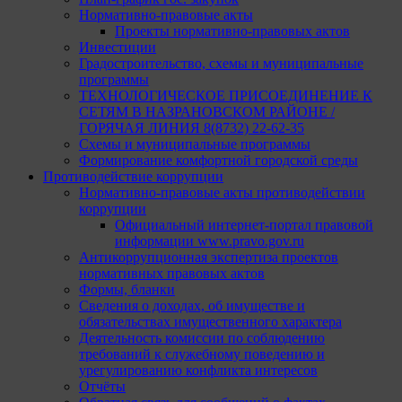
Нормативно-правовые акты
Проекты нормативно-правовых актов
Инвестиции
Градостроительство, схемы и муниципальные
программы
ТЕХНОЛОГИЧЕСКОЕ ПРИСОЕДИНЕНИЕ К
СЕТЯМ В НАЗРАНОВСКОМ РАЙОНЕ /
ГОРЯЧАЯ ЛИНИЯ 8(8732) 22-62-35
Схемы и муниципальные программы
Формирование комфортной городской среды
Противодействие коррупции
Нормативно-правовые акты противодействии
коррупции
Официальный интернет-портал правовой
информации www.pravo.gov.ru
Антикоррупционная экспертиза проектов
нормативных правовых актов
Формы, бланки
Сведения о доходах, об имуществе и
обязательствах имущественного характера
Деятельность комиссии по соблюдению
требований к служебному поведению и
урегулированию конфликта интересов
Отчёты