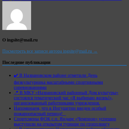
О ingsite@mail.ru
Посмотреть все записи автора ingsite@mail.ru →
Последние публикации
✔️ В Назрановском районе отметили День
физкультурника масштабными спортивными
соревнованиями
📍 В МКУ «Назрановский районный Дом культуры»
состоялся тематический час «Я выбираю жизнь!»,
организованный работниками учреждения.
Напоминаем, что в Ингушетии введен особый
пожароопасный период!⁣⁣⠀
Спортсмены ФОК с.п. Яндаре «Чемпион» успешно
выступили на открытом турнире по грэпплингу