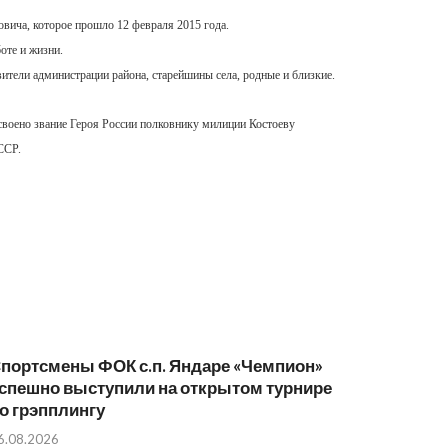
ича, которое прошло 12 февраля 2015 года.
оте и жизни.
ели администрации района, старейшины села, родные и близкие.
исвоено звание Героя России полковнику милиции Костоеву
ССР.
портсмены ФОК с.п. Яндаре «Чемпион»
спешно выступили на открытом турнире
о грэпплингу
6.08.2026