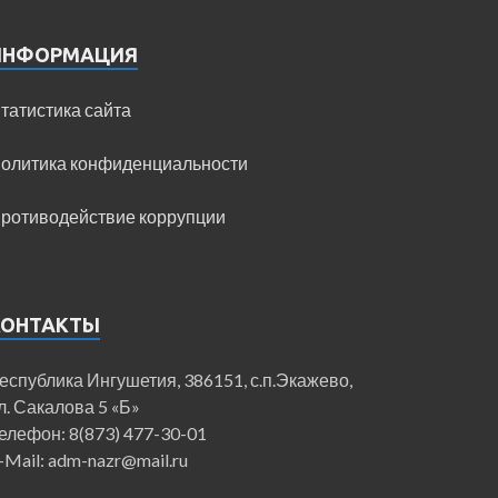
ИНФОРМАЦИЯ
татистика сайта
олитика конфиденциальности
ротиводействие коррупции
КОНТАКТЫ
еспублика Ингушетия, 386151, с.п.Экажево,
л. Сакалова 5 «Б»
елефон: 8(873) 477-30-01
-Mail: adm-nazr@mail.ru