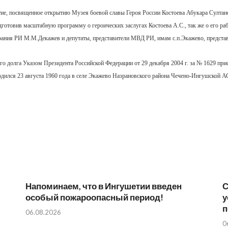
 посвященное открытию Музея боевой славы Героя России Костоева Абукара Султанов
овив масштабную программу о героических заслугах Костоева А.С., так же о его раб
ия РИ М.М.Декажев и депутаты, представители МВД РИ, имам с.п.Экажево, представит
го долга Указом Президента Российской Федерации от 29 декабря 2004 г. за № 1629 пр
одился 23 августа 1960 года в селе Экажево Назрановского района Чечено-Ингушской А
Напоминаем, что в Ингушетии введен
С
особый пожароопасный период!⁣⁣⠀
у
п
06.08.2026
0