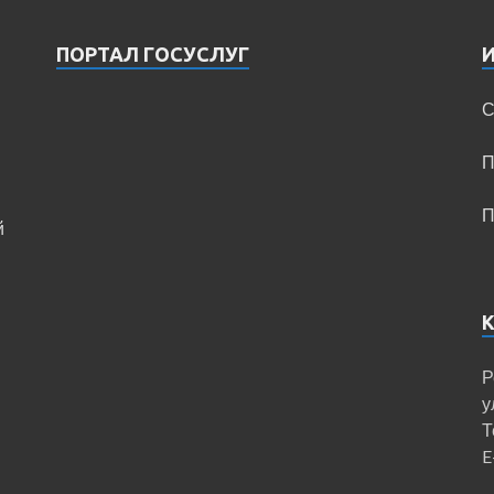
ПОРТАЛ ГОСУСЛУГ
С
П
П
й
Р
у
Т
E