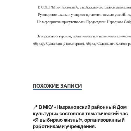
В СОШ №1 им.Костоева А. с.п.Экажево состоялось мероприятие,
Руководство школы и учащиеся приложили немало усилий, подгот
На мероприятии присутствовали Председатель Народного Собран
За мужество и героизм, проявленные при исполнении служебно
Абукару Султановичу (посмертно). Абукар Султанович Костоев р
ПОХОЖИЕ ЗАПИСИ
📍 В МКУ «Назрановский районный Дом
культуры» состоялся тематический час
«Я выбираю жизнь!», организованный
работниками учреждения.