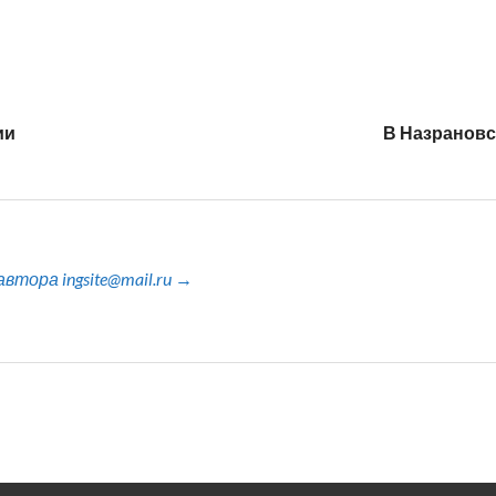
ии
В Назрановс
тора ingsite@mail.ru →