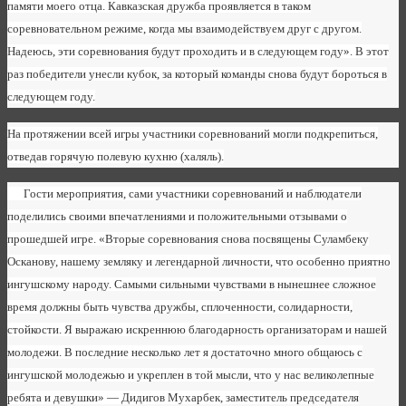
памяти моего отца. Кавказская дружба проявляется в таком
соревновательном режиме, когда мы взаимодействуем друг с другом.
Надеюсь, эти соревнования будут проходить и в следующем году». В этот
раз победители унесли кубок, за который команды снова будут бороться в
следующем году.
На протяжении всей игры участники соревнований могли подкрепиться,
отведав горячую полевую кухню (халяль).
Гости мероприятия, сами участники соревнований и наблюдатели
поделились своими впечатлениями и положительными отзывами о
прошедшей игре. «Вторые соревнования снова посвящены Суламбеку
Осканову, нашему земляку и легендарной личности, что особенно приятно
ингушскому народу. Самыми сильными чувствами в нынешнее сложное
время должны быть чувства дружбы, сплоченности, солидарности,
стойкости. Я выражаю искреннюю благодарность организаторам и нашей
молодежи. В последние несколько лет я достаточно много общаюсь с
ингушской молодежью и укреплен в той мысли, что у нас великолепные
ребята и девушки» — Дидигов Мухарбек, заместитель председателя