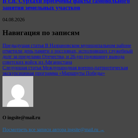
В с.п. Сурхахи пресечены факты самовольного
занятия земельных участков
04.08.2026
Навигация по записям
Предыдущая статья
В Назрановском муниципальном районе
отметили день памяти о россиянах, исполнявших служебный
долг за пределами Отечества, и 26-ую годовщину вывода
советских войск из Афганистана
Следующая статья
Международная военно-патриотическая
экскурсионная программа «Маршруты Победы»
О ingsite@mail.ru
Посмотреть все записи автора ingsite@mail.ru →