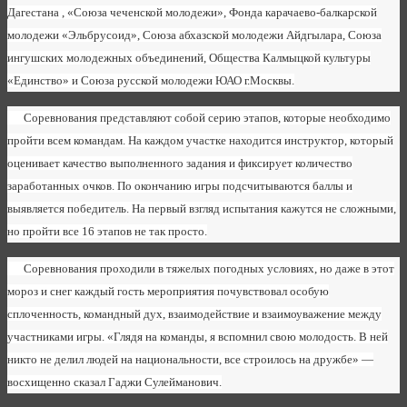
Дагестана , «Союза чеченской молодежи», Фонда карачаево-балкарской
молодежи «Эльбрусоид», Союза абхазской молодежи Айдгылара, Союза
ингушских молодежных объединений, Общества Калмыцкой культуры
«Единство» и Союза русской молодежи ЮАО г.Москвы.
Соревнования представляют собой серию этапов, которые необходимо
пройти всем командам. На каждом участке находится инструктор, который
оценивает качество выполненного задания и фиксирует количество
заработанных очков. По окончанию игры подсчитываются баллы и
выявляется победитель. На первый взгляд испытания кажутся не сложными,
но пройти все 16 этапов не так просто.
Соревнования проходили в тяжелых погодных условиях, но даже в этот
мороз и снег каждый гость мероприятия почувствовал особую
сплоченность, командный дух, взаимодействие и взаимоуважение между
участниками игры. «Глядя на команды, я вспомнил свою молодость. В ней
никто не делил людей на национальности, все строилось на дружбе» —
восхищенно сказал Гаджи Сулейманович.