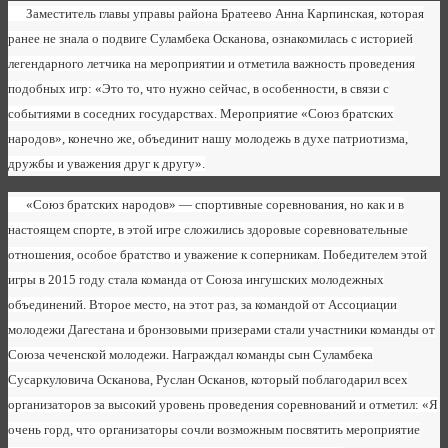
Заместитель главы управы района Братеево Анна Карпинская, которая
ранее не знала о подвиге Суламбека Осканова, ознакомилась с историей
легендарного летчика на мероприятии и отметила важность проведения
подобных игр: «Это то, что нужно сейчас, в особенности, в связи с
событиями в соседних государствах. Мероприятие «Союз братских
народов», конечно же, объединит нашу молодежь в духе патриотизма,
дружбы и уважения друг к другу».
«Союз братских народов» — спортивные соревнования, но как и в
настоящем спорте, в этой игре сложились здоровые соревновательные
отношения, особое братство и уважение к соперникам. Победителем этой
игры в 2015 году стала команда от Союза ингушских молодежных
объединений. Второе место, на этот раз, за командой от Ассоциации
молодежи Дагестана и бронзовыми призерами стали участники команды от
Союза чеченской молодежи. Награждал команды сын Суламбека
Сусаркуловича Осканова, Руслан Осканов, который поблагодарил всех
организаторов за высокий уровень проведения соревнований и отметил: «Я
очень горд, что организаторы сочли возможным посвятить мероприятие