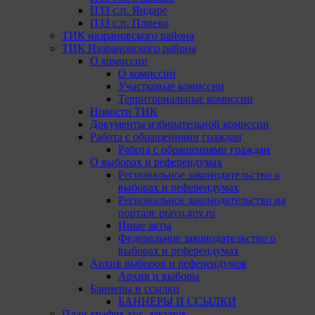
ПЗЗ с.п. Яндаре
ПЗЗ с.п. Плиево
ТИК назрановского района
ТИК Назрановского района
О комиссии
О комиссии
Участковые комиссии
Территориальные комиссии
Новости ТИК
Документы избирательной комиссии
Работа с обращениями граждан
Работа с обращениями граждан
О выборах и референдумах
Региональное законодательство о
выборах и референдумах
Региональное законодательство на
портале pravo.gov.ru
Иные акты
Федеральное законодательство о
выборах и референдумах
Архив выборов и референдумов
Архив и выборы
Баннеры и ссылки
БАННЕРЫ И ССЫЛКИ
План-график гос. закупок