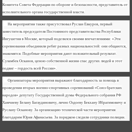
Комитета Совета Федерации по обороне и безопасности, представитель от
исполнительного органа государственной власти.
На мероприятии также присутствовал Руслан Евкуров, первый
заместитель председателя Постоянного представительства Республики
Ингушетия в Москве, который поделился своими впечатлениями: «Эти
соревнования объединили ребят разных национальностей: они общаются,
знакомятся. Подобные мероприятия дают положительный результат.
Суламбек Осканов, ценою собственной жизни спас других людей и этот
подвиг – гордость всей России».
Организаторы мероприятия выражают благодарность за помощь в
проведении вторых военно-спортивных соревнований «Союз братских
народов» депутату Государственной думы Федерального собрания РФ
Хамчиеву Белану Багаудиновичу, лично Оздоеву Бекхану Ибрагимовичу и
Руслану Осканову. За организацию технической части мероприятия
благодарим Юрия Афанасьева. За порядком следили сотрудники полиции.