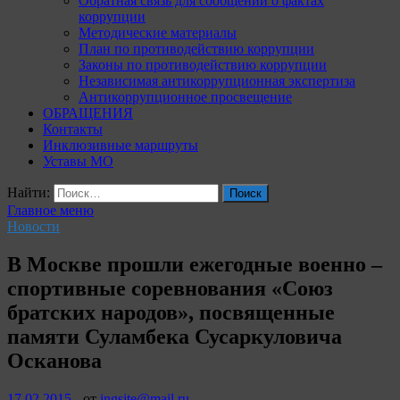
Обратная связь для сообщений о фактах
коррупции
Методические материалы
План по противодействию коррупции
Законы по противодействию коррупции
Независимая антикоррупционная экспертиза
Антикоррупционное просвещение
ОБРАЩЕНИЯ
Контакты
Инклюзивные маршруты
Уставы МО
Найти:
Главное меню
Новости
В Москве прошли ежегодные военно –
спортивные соревнования «Союз
братских народов», посвященные
памяти Суламбека Сусаркуловича
Осканова
17.02.2015
-
от
ingsite@mail.ru