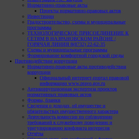
Нормативно-правовые акты
Проекты нормативно-правовых актов
Инвестиции
Градостроительство, схемы и муниципальные
программы
ТЕХНОЛОГИЧЕСКОЕ ПРИСОЕДИНЕНИЕ К
СЕТЯМ В НАЗРАНОВСКОМ РАЙОНЕ /
ГОРЯЧАЯ ЛИНИЯ 8(8732) 22-62-35
Схемы и муниципальные программы
Формирование комфортной городской среды
Противодействие коррупции
Нормативно-правовые акты противодействии
коррупции
Официальный интернет-портал правовой
информации www.pravo.gov.ru
Антикоррупционная экспертиза проектов
нормативных правовых актов
Формы, бланки
Сведения о доходах, об имуществе и
обязательствах имущественного характера
Деятельность комиссии по соблюдению
требований к служебному поведению и
урегулированию конфликта интересов
Отчёты