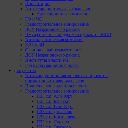
Инвестиции
Антитеррористическая комиссия
Адаптационная комиссия
ГО и ЧС
Градостроительное зонирование
ДОУ Назрановского района
Имущественная поддержка субъектов МСП
Антинаркотическая комиссия
КДНи ЗП
Официальный комментарий
ДОУ Назрановского района
Институты власти РИ
Год культуры Безопасности
Документы
Антикоррупционная экспертиза проектов
нормативных правовых актов
Политика конфиденциальности
Градостроительное зонирование
ПЗЗ с.п. Али-Юрт
ПЗЗ с.п. Барсуки
ПЗЗ с.п. Гази-Юрт
ПЗЗ с.п. Долаково
ПЗЗ с.п. Кантышево
ПЗЗ с.п. Сурхахи
ПЗЗ с.п. Экажево