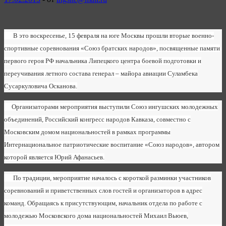
В это воскресенье, 15 февраля на юге Москвы прошли вторые военно-
спортивные соревнования «Союз братских народов», посвященные памяти
первого героя РФ начальника Липецкого центра боевой подготовки и
переучивания летного состава генерал – майора авиации Суламбека
Сусаркуловича Осканова.
Организаторами мероприятия выступили Союз ингушских молодежных
объединений, Российский конгресс народов Кавказа, совместно с
Московским домом национальностей в рамках программы
Интернациональное патриотические воспитание «Союз народов», автором
которой является Юрий Афанасьев.
По традиции, мероприятие началось с короткой разминки участников
соревнований и приветственных слов гостей и организаторов в адрес
команд. Обращаясь к присутствующим, начальник отдела по работе с
молодежью Московского дома национальностей Михаил Вьюев,