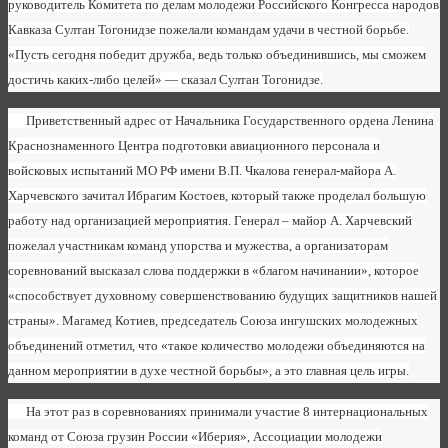
руководитель Комитета по делам молодежи Российского Конгресса народов
Кавказа Султан Тогонидзе пожелали командам удачи в честной борьбе.
«Пусть сегодня победит дружба, ведь только объединившись, мы сможем
достичь каких-либо целей» — сказал Султан Тогонидзе.
Приветственный адрес от Начальника Государственного ордена Ленина
Краснознаменного Центра подготовки авиационного персонала и
войсковых испытаний МО РФ имени В.П. Чкалова генерал-майора А.
Харчевского зачитал Ибрагим Костоев, который также проделал большую
работу над организацией мероприятия. Генерал – майор А. Харчевский
пожелал участникам команд упорства и мужества, а организаторам
соревнований высказал слова поддержки в «благом начинании», которое
«способствует духовному совершенствованию будущих защитников нашей
страны». Магамед Котиев, председатель Союза ингушских молодежных
объединений отметил, что «такое количество молодежи объединяются на
данном мероприятии в духе честной борьбы», а это главная цель игры.
На этот раз в соревнованиях принимали участие 8 интернациональных
команд от Союза грузин России «Иберия», Ассоциации молодежи