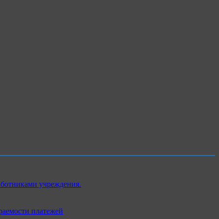
аботниками учреждения.
раемости платежей