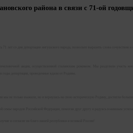
овского района в связи с 71-ой годовщ
1 лет со дня депортации ингушского народа, позвольте выразить слова сочувствия и 
ловечной акции, осуществленной сталинским режимом. Мы разделили участь многи
и годы депортации, проведенные вдали от Родины.
мы не только выжили, но и вернулись на свою историческую Родину, достигли больших
 семье народов Российской Федерации, помогая друг другу и радуясь взаимным успех
лучие и согласие на благо нашей республики и великой России!