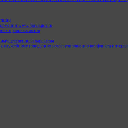
упции
ормации www.pravo.gov.ru
ных правовых актов
х имущественного характера
 к служебному поведению и урегулированию конфликта интерес