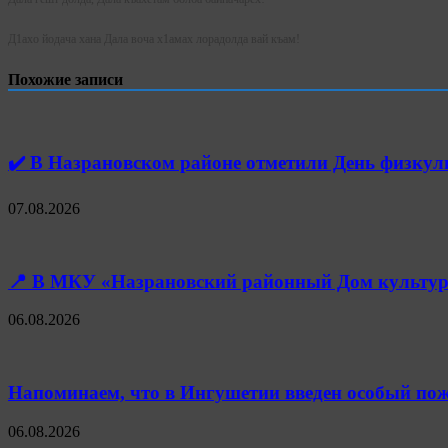
Д1ахо йодача хана Дала воча х1амах лорадолда вай къам!
Похожие записи
✔️ В Назрановском районе отметили День физк
07.08.2026
📍 В МКУ «Назрановский районный Дом культуры
06.08.2026
Напоминаем, что в Ингушетии введен особый пож
06.08.2026