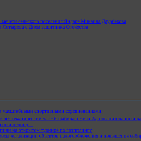
а мечети сельского поселения Яндаре Микаила Даурбекова
 Лотырова с Днем защитника Отечества
ика масштабными спортивными соревнованиями
ялся тематический час «Я выбираю жизнь!», организованный р
ный период!⁣⁣⠀
пили на открытом турнире по грэпплингу
росы легализации объектов налогообложения и повышения соби