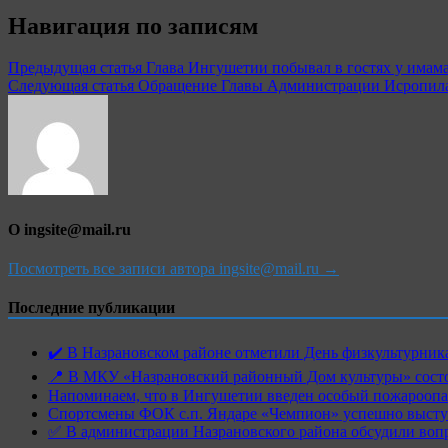
Навигация по записям
Предыдущая статья
Глава Ингушетии побывал в гостях у имам
Следующая статья
Обращение Главы Администрации Исропила
О ingsite@mail.ru
Посмотреть все записи автора ingsite@mail.ru →
Последние публикации
✔️ В Назрановском районе отметили День физкультурн
📍 В МКУ «Назрановский районный Дом культуры» состо
Напоминаем, что в Ингушетии введен особый пожароопас
Спортсмены ФОК с.п. Яндаре «Чемпион» успешно высту
✅ В администрации Назрановского района обсудили воп