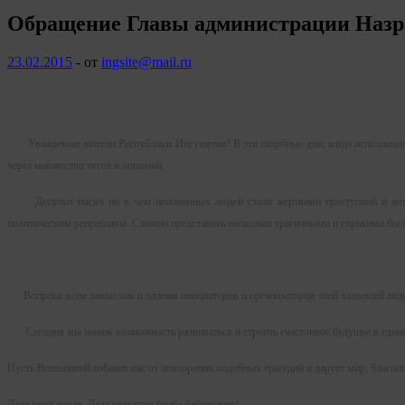
Обращение Главы администрации Назран
23.02.2015
-
от
ingsite@mail.ru
Уважаемые жители Республики Ингушетия! В эти скорбные дни, когда исполнилось 7
через множество тягот и лишений.
Десятки тысяч ни в чем неповинных людей стали жертвами преступной и античе
политическим репрессиям. Сложно представить насколько трагичными и горькими был
Вопреки всем замыслам и планам инициаторов и организаторов этой зловещей акции 
Сегодня мы имеем возможность развиваться и строить счастливое будущее в единой
Пусть Всевышний избавит нас от повторения подобных трагедий и дарует мир, благопо
Дала гешт долда, Дала къахетам болба байначарех!