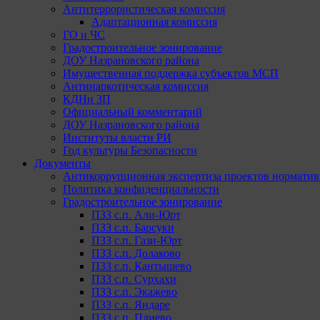
Антитеррористическая комиссия
Адаптационная комиссия
ГО и ЧС
Градостроительное зонирование
ДОУ Назрановского района
Имущественная поддержка субъектов МСП
Антинаркотическая комиссия
КДНи ЗП
Официальный комментарий
ДОУ Назрановского района
Институты власти РИ
Год культуры Безопасности
Документы
Антикоррупционная экспертиза проектов норматив
Политика конфиденциальности
Градостроительное зонирование
ПЗЗ с.п. Али-Юрт
ПЗЗ с.п. Барсуки
ПЗЗ с.п. Гази-Юрт
ПЗЗ с.п. Долаково
ПЗЗ с.п. Кантышево
ПЗЗ с.п. Сурхахи
ПЗЗ с.п. Экажево
ПЗЗ с.п. Яндаре
ПЗЗ с.п. Плиево