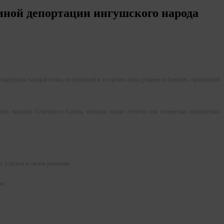
иной депортации ингушского народа
поддержки каждой семье, потерявшей в то время своих родных и близких, прошедшей
х народов Советского Союза, которые также отчасти или полностью подверглись
 успехов в своем развитии.
ам.