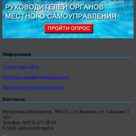
Информация
Статистика сайта
Политика конфиденциальности
Противодействие коррупции
Контакты
Республика Ингушетия, 386151, с.п.Экажево, ул. Сакалова 5
«Б»
Телефон: 8(873) 477-30-01
E-Mail: adm-nazr@mail.ru