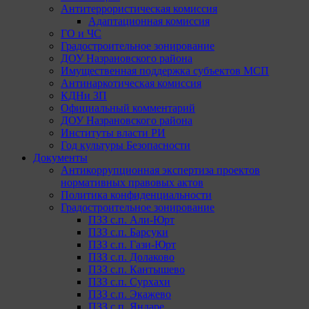
Антитеррористическая комиссия
Адаптационная комиссия
ГО и ЧС
Градостроительное зонирование
ДОУ Назрановского района
Имущественная поддержка субъектов МСП
Антинаркотическая комиссия
КДНи ЗП
Официальный комментарий
ДОУ Назрановского района
Институты власти РИ
Год культуры Безопасности
Документы
Антикоррупционная экспертиза проектов
нормативных правовых актов
Политика конфиденциальности
Градостроительное зонирование
ПЗЗ с.п. Али-Юрт
ПЗЗ с.п. Барсуки
ПЗЗ с.п. Гази-Юрт
ПЗЗ с.п. Долаково
ПЗЗ с.п. Кантышево
ПЗЗ с.п. Сурхахи
ПЗЗ с.п. Экажево
ПЗЗ с.п. Яндаре