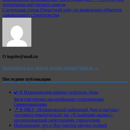
по
депортации ингушского народа
записям
Следующая статья
Очередной рейд по выявлению объектов
самовольного строительства
О ingsite@mail.ru
Посмотреть все записи автора ingsite@mail.ru →
Последние публикации
✔️ В Назрановском районе отметили День
физкультурника масштабными спортивными
соревнованиями
📍 В МКУ «Назрановский районный Дом культуры»
состоялся тематический час «Я выбираю жизнь!»,
организованный работниками учреждения.
Напоминаем, что в Ингушетии введен особый