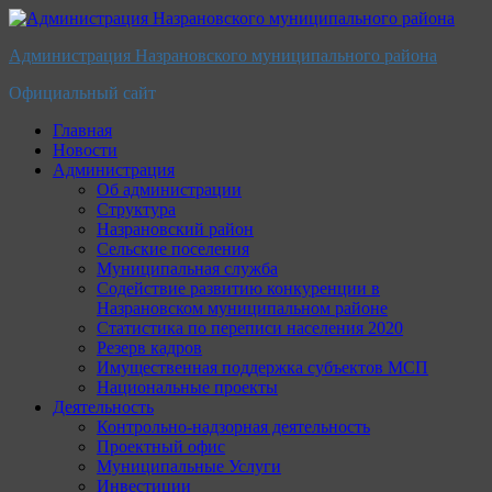
Перейти
к
Администрация Назрановского муниципального района
содержимому
Официальный сайт
Главная
Новости
Администрация
Об администрации
Структура
Назрановский район
Сельские поселения
Муниципальная служба
Содействие развитию конкуренции в
Назрановском муниципальном районе
Статистика по переписи населения 2020
Резерв кадров
Имущественная поддержка субъектов МСП
Национальные проекты
Деятельность
Контрольно-надзорная деятельность
Проектный офис
Муниципальные Услуги
Инвестиции