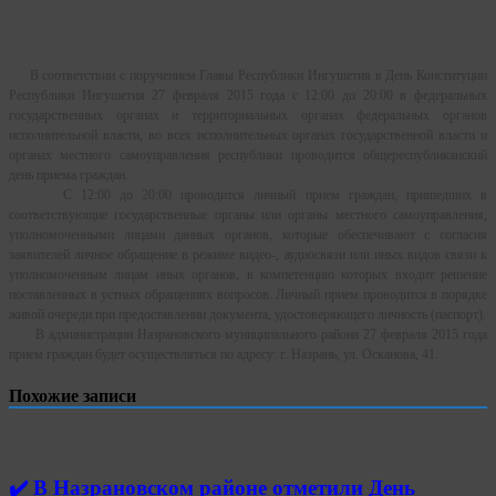
В соответствии с поручением Главы Республики Ингушетия в День Конституции
Республики Ингушетия 27 февраля 2015 года с 12:00 до 20:00 в федеральных
государственных органах и территориальных органах федеральных органов
исполнительной власти, во всех исполнительных органах государственной власти и
органах местного самоуправления республики проводится общереспубликанский
день приема граждан.
С 12:00 до 20:00 проводится личный прием граждан, пришедших в
соответствующие государственные органы или органы местного самоуправления,
уполномоченными лицами данных органов, которые обеспечивают с согласия
заявителей личное обращение в режиме видео-, аудиосвязи или иных видов связи к
уполномоченным лицам иных органов, в компетенцию которых входит решение
поставленных в устных обращениях вопросов. Личный прием проводится в порядке
живой очереди при предоставлении документа, удостоверяющего личность (паспорт).
В администрации Назрановского муниципального района 27 февраля 2015 года
прием граждан будет осуществляться по адресу: г. Назрань, ул. Осканова, 41.
Похожие записи
✔️ В Назрановском районе отметили День