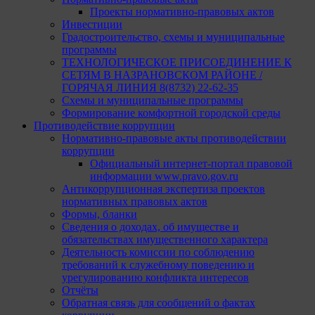
Проекты нормативно-правовых актов
Инвестиции
Градостроительство, схемы и муниципальные
программы
ТЕХНОЛОГИЧЕСКОЕ ПРИСОЕДИНЕНИЕ К
СЕТЯМ В НАЗРАНОВСКОМ РАЙОНЕ /
ГОРЯЧАЯ ЛИНИЯ 8(8732) 22-62-35
Схемы и муниципальные программы
Формирование комфортной городской среды
Противодействие коррупции
Нормативно-правовые акты противодействии
коррупции
Официальный интернет-портал правовой
информации www.pravo.gov.ru
Антикоррупционная экспертиза проектов
нормативных правовых актов
Формы, бланки
Сведения о доходах, об имуществе и
обязательствах имущественного характера
Деятельность комиссии по соблюдению
требований к служебному поведению и
урегулированию конфликта интересов
Отчёты
Обратная связь для сообщений о фактах