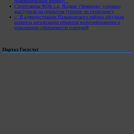
пожароопасный период!⁣⁣⠀
Спортсмены ФОК с.п. Яндаре «Чемпион» успешно
выступили на открытом турнире по грэпплингу
✅ В администрации Назрановского района обсудили
вопросы легализации объектов налогообложения и
повышения собираемости платежей
Портал Госуслуг