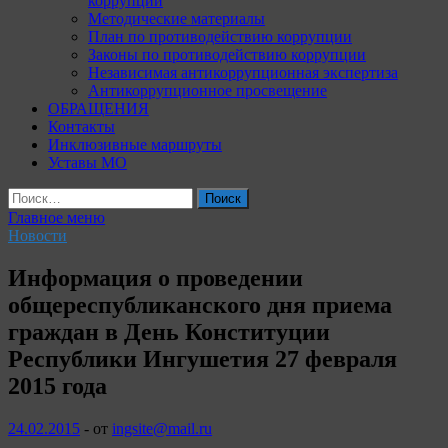
коррупции
Методические материалы
План по противодействию коррупции
Законы по противодействию коррупции
Независимая антикоррупционная экспертиза
Антикоррупционное просвещение
ОБРАЩЕНИЯ
Контакты
Инклюзивные маршруты
Уставы МО
Найти:
Главное меню
Новости
Информация о проведении
общереспубликанского дня приема
граждан в День Конституции
Республики Ингушетия 27 февраля
2015 года
24.02.2015
-
от
ingsite@mail.ru