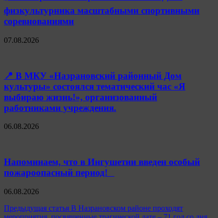
физкультурника масштабными спортивными
соревнованиями
07.08.2026
📍 В МКУ «Назрановский районный Дом
культуры» состоялся тематический час «Я
выбираю жизнь!», организованный
работниками учреждения.
06.08.2026
Напоминаем, что в Ингушетии введен особый
пожароопасный период!⁣⁣⠀
06.08.2026
Навигация
Предыдущая статья
В Назрановском районе проходят
мероприятия, посвященные трагической дате – 71 год со дня