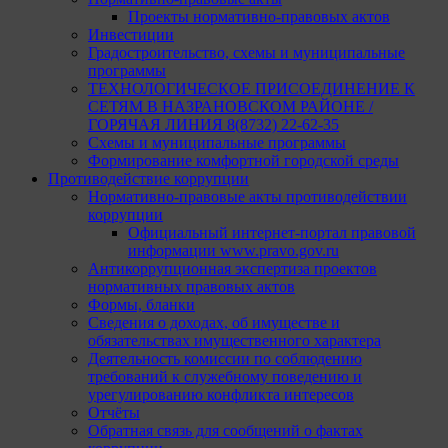
Проекты нормативно-правовых актов
Инвестиции
Градостроительство, схемы и муниципальные
программы
ТЕХНОЛОГИЧЕСКОЕ ПРИСОЕДИНЕНИЕ К
СЕТЯМ В НАЗРАНОВСКОМ РАЙОНЕ /
ГОРЯЧАЯ ЛИНИЯ 8(8732) 22-62-35
Схемы и муниципальные программы
Формирование комфортной городской среды
Противодействие коррупции
Нормативно-правовые акты противодействии
коррупции
Официальный интернет-портал правовой
информации www.pravo.gov.ru
Антикоррупционная экспертиза проектов
нормативных правовых актов
Формы, бланки
Сведения о доходах, об имуществе и
обязательствах имущественного характера
Деятельность комиссии по соблюдению
требований к служебному поведению и
урегулированию конфликта интересов
Отчёты
Обратная связь для сообщений о фактах