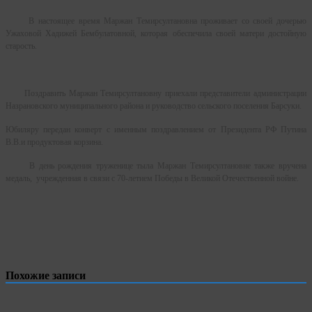
В настоящее время Маржан Темирсултановна проживает со своей дочерью
Ужаховой Хадижей Бембулатовной, которая обеспечила своей матери достойную
старость.
Поздравить Маржан Темирсултановну приехали представители администрации
Назрановского муниципального района и руководство сельского поселения Барсуки.
Юбиляру передан конверт с именным поздравлением от Президента РФ Путина
В.В.и продуктовая корзина.
В день рождения труженице тыла Маржан Темирсултановне также вручена
медаль, учрежденная в связи с 70-летием Победы в Великой Отечественной войне.
Похожие записи