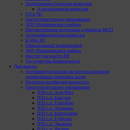
Антитеррористическая комиссия
Адаптационная комиссия
ГО и ЧС
Градостроительное зонирование
ДОУ Назрановского района
Имущественная поддержка субъектов МСП
Антинаркотическая комиссия
КДНи ЗП
Официальный комментарий
ДОУ Назрановского района
Институты власти РИ
Год культуры Безопасности
Документы
Антикоррупционная экспертиза проектов
нормативных правовых актов
Политика конфиденциальности
Градостроительное зонирование
ПЗЗ с.п. Али-Юрт
ПЗЗ с.п. Барсуки
ПЗЗ с.п. Гази-Юрт
ПЗЗ с.п. Долаково
ПЗЗ с.п. Кантышево
ПЗЗ с.п. Сурхахи
ПЗЗ с.п. Экажево
ПЗЗ с.п. Яндаре