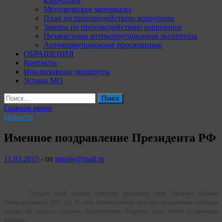
коррупции
Методические материалы
План по противодействию коррупции
Законы по противодействию коррупции
Независимая антикоррупционная экспертиза
Антикоррупционное просвещение
ОБРАЩЕНИЯ
Контакты
Инклюзивные маршруты
Уставы МО
Найти:
Главное меню
Новости
Именное поздравление Президента РФ
11.03.2015
-
от
ingsite@mail.ru
Сегодня свой юбилей отметила труженица тыла Ужахова Маржан
Темирсултановна 1925 г.р. В этот торжественный день мы поздравляем юбиляра
желаем ей доброго здоровья, благополучия, бодрости духа, любви и внимания
близких.