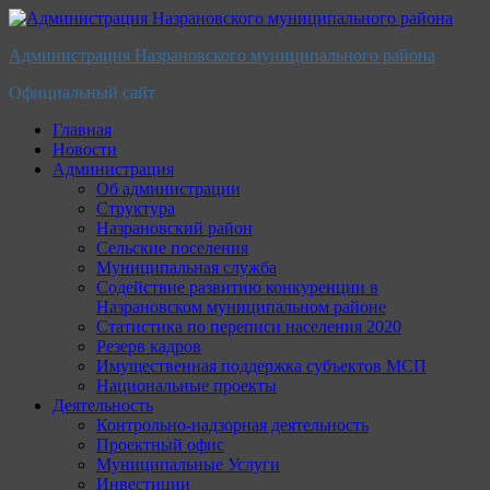
Перейти
к
Администрация Назрановского муниципального района
содержимому
Официальный сайт
Главная
Новости
Администрация
Об администрации
Структура
Назрановский район
Сельские поселения
Муниципальная служба
Содействие развитию конкуренции в
Назрановском муниципальном районе
Статистика по переписи населения 2020
Резерв кадров
Имущественная поддержка субъектов МСП
Национальные проекты
Деятельность
Контрольно-надзорная деятельность
Проектный офис
Муниципальные Услуги
Инвестиции