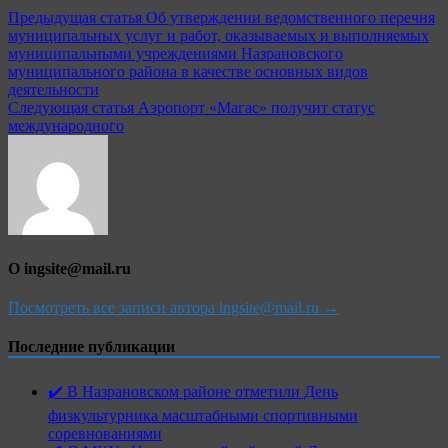
Навигация
Предыдущая статья
Об утверждении ведомственного перечня
муниципальных услуг и работ, оказываемых и выполняемых
по
муниципальными учреждениями Назрановского
записям
муниципального района в качестве основных видов
деятельности
Следующая статья
Аэропорт «Магас» получит статус
международного
О ingsite@mail.ru
Посмотреть все записи автора ingsite@mail.ru →
Последние публикации
✔️ В Назрановском районе отметили День
физкультурника масштабными спортивными
соревнованиями